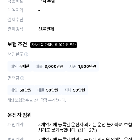
탁송비용
고객 부담
대여지역
-
결제수단
-
결제방식
선불결제
보험 조건
자차보험 가입시
월
10
만원 추가
책임한도
대인
무제한
대물
3,000
만원
자손
1,500
만원
면책금
대인
50
만원
대물
50
만원
자차
50
만원
해당 보험접수 발생시 각각 부과됩니다.
운전자 범위
개인계약
※계약서에 등록된 운전자 외에는 운전 불가하며 보험
처리도 불가능합니다. (최대 3명)
법인계약
※계약서에 등록된 법인에 등재된 임직원 외에는 운전 