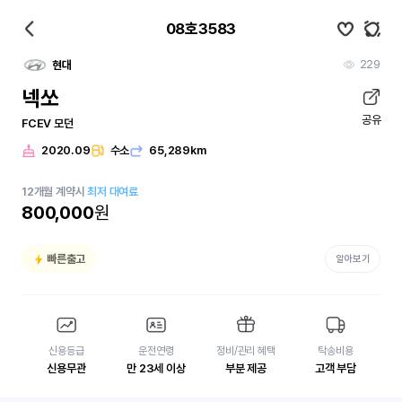
08호3583
229
현대
넥쏘
공유
FCEV 모던
2020.09
수소
65,289km
12
개월
계약시
최저 대여료
800,000
원
빠른출고
알아보기
신용등급
운전연령
정비/관리 혜택
탁송비용
신용무관
만 23세 이상
부분 제공
고객 부담