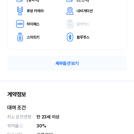
후방 카메라
내비게이션
하이패스
블랙박스
스마트키
블루투스
세부옵션 보기
계약정보
대여 조건
최소 운전연령
만 23세 이상
위약율
30%