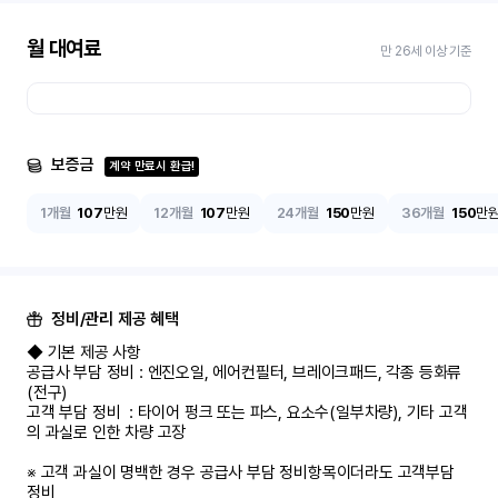
월 대여료
만 26세 이상 기준
보증금
계약 만료시 환급!
1개월
107
만원
12개월
107
만원
24개월
150
만원
36개월
150
만
정비/관리 제공 혜택
◆ 기본 제공 사항

공급사 부담 정비 : 엔진오일, 에어컨필터, 브레이크패드, 각종 등화류
(전구)

고객 부담 정비  : 타이어 펑크 또는 파스, 요소수(일부차량), 기타 고객
의 과실로 인한 차량 고장

※ 고객 과실이 명백한 경우 공급사 부담 정비항목이더라도 고객부담 
정비
