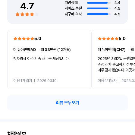
4.7
차량상태
4.4
서비스 품질
4.5
재구매 의사
4.5
5.0
5.0
더 뉴아반떼AD
ㅣ
월 33만원 (12개월)
더 뉴아반떼(CN7)
ㅣ
월
첫차라서 아주 만족 새로운 세상입니다
2025년 3월2일 공휴
과정과 차 출고까지 전부 신속하게 처리해주셔서
너무 감사했습니다 이곳저
선택한곳이 반카인데 렌터
이용 1개월차
ㅣ
2026.03.10
이용 1개월차
ㅣ
2026.0
렴했고 매물올려놓은걸 보
하니깐 문의한 그대로 진행되었
도 2025년 11월 출고
다..탁송기사님도 친절하셨고 그냥 모든게 만족했
리뷰 모두보기
습니다 너무 감사합니다..
차량정보