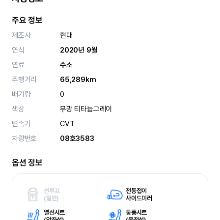
주요 정보
제조사
현대
연식
2020년 9월
연료
수소
주행거리
65,289km
배기량
0
색상
무광 티타늄그레이
변속기
CVT
차량번호
08호3583
옵션 정보
썬루프
전동접이
(
일반)
사이드미러
열선시트
통풍시트
(
앞좌석)
(
운전석)