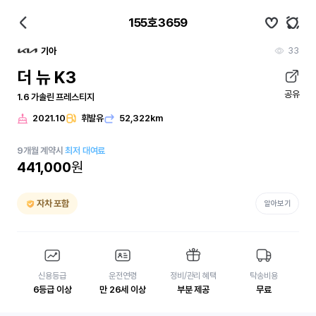
155호3659
33
기아
더 뉴 K3
공유
1.6 가솔린 프레스티지
2021.10
휘발유
52,322km
9
개월
계약시
최저 대여료
441,000
원
자차 포함
알아보기
신용등급
운전연령
정비/관리 혜택
탁송비용
6등급 이상
만 26세 이상
부분 제공
무료