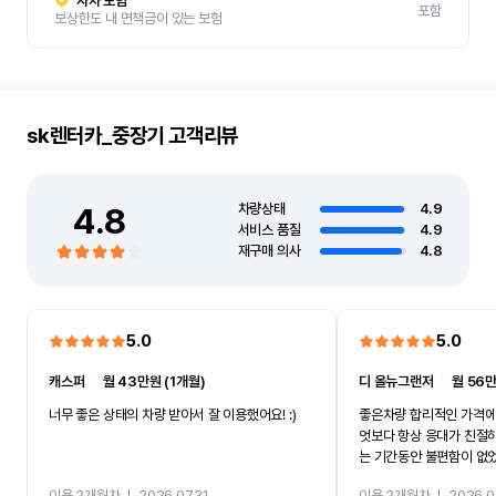
자차 보험
포함
보상한도 내 면책금이 있는 보험
sk렌터카_중장기
고객리뷰
4.8
차량상태
4.9
서비스 품질
4.9
재구매 의사
4.8
5.0
5.0
캐스퍼
ㅣ
월 43만원 (1개월)
디 올뉴그랜저
ㅣ
월 56만
너무 좋은 상태의 차량 받아서 잘 이용했어요! :)
좋은차량 합리적인 가격에
엇보다 항상 응대가 친절
는 기간동안 불편함이 없
까지 진행할만큼 여러가지
이용 2개월차
ㅣ
2026.07.31
이용 2개월차
ㅣ
2026.0