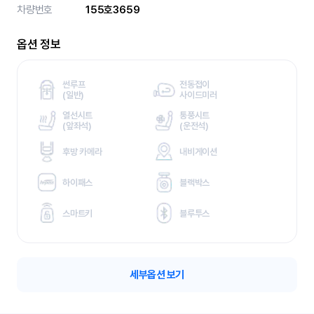
차량번호
155호3659
옵션 정보
썬루프
전동접이
(
일반)
사이드미러
열선시트
통풍시트
(
앞좌석)
(
운전석)
후방 카메라
내비게이션
하이패스
블랙박스
스마트키
블루투스
세부옵션 보기