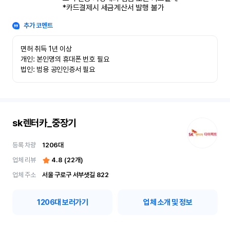
*카드결제시 세금계산서 발행 불가
추가 코멘트
면허 취득 1년 이상

개인: 본인명의 휴대폰 번호 필요

법인: 범용 공인인증서 필요
sk렌터카_중장기
등록 차량
1206
대
업체 리뷰
4.8
(
22
개)
업체 주소
서울 구로구 서부샛길 822
1206
대 보러가기
업체 소개 및 정보