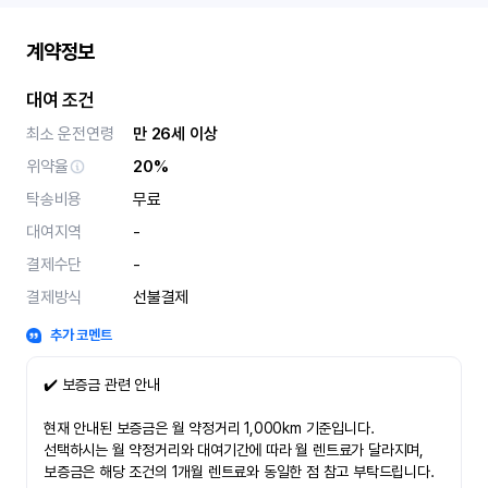
계약정보
대여 조건
최소 운전연령
만 26세 이상
위약율
20%
탁송비용
무료
대여지역
-
결제수단
-
결제방식
선불결제
추가 코멘트
✔️ 보증금 관련 안내
현재 안내된 보증금은 월 약정거리 1,000km 기준입니다.
선택하시는 월 약정거리와 대여기간에 따라 월 렌트료가 달라지며,
보증금은 해당 조건의 1개월 렌트료와 동일한 점 참고 부탁드립니다.