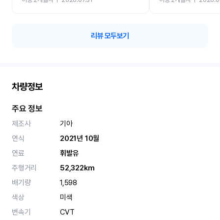
카 렌트 고민없이 강추합니
리뷰 모두보기
차량정보
주요 정보
제조사
기아
연식
2021년 10월
연료
휘발유
주행거리
52,322km
배기량
1,598
색상
미색
변속기
CVT