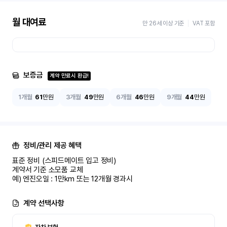
월 대여료
만 26세 이상 기준
VAT 포함
보증금
계약 만료시 환급!
1개월
61
만원
3개월
49
만원
6개월
46
만원
9개월
44
만원
정비/관리 제공 혜택
표준 정비 (스피드메이트 입고 정비)

계약서 기준 소모품 교체

예) 엔진오일 : 1만km 또는 12개월 경과시
계약 선택사항