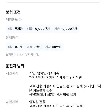
보험 조건
책임한도
대인
무제한
대물
10,000
만원
자손
10,000
만원
면책금
대인
0
만원
대물
0
만원
자차
30
만원
보험접수 발생시 부과됩니다.
운전자 범위
개인계약
개인: 임차인 직계가족 

개인사업자: 임차인 직계가족 + 임직원

고객 전용 가상계좌 입금 또는 카드결제 (※ 개인 고객
은 카드결제 필수)

*카드결제시 세금계산서 발행 불가
법인계약
임직원 전용

고객 전용 가상계좌 입금 또는 카드결제
