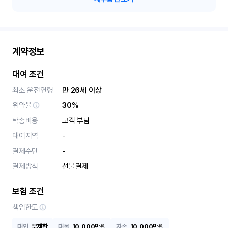
계약정보
대여 조건
최소 운전연령
만 26세 이상
위약율
30%
탁송비용
고객 부담
대여지역
-
결제수단
-
결제방식
선불결제
보험 조건
책임한도
대인
무제한
대물
10,000
만원
자손
10,000
만원