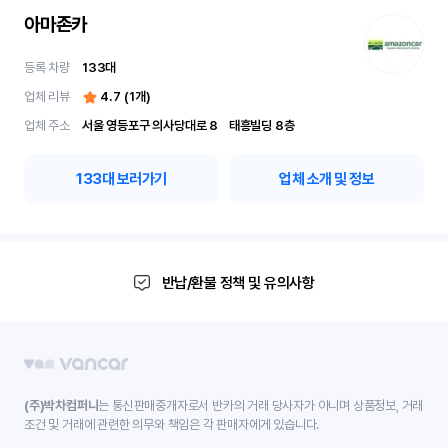
아마존카
등록 차량
133
대
업체 리뷰
4.7
(
1
개)
업체 주소
서울 영등포구 의사당대로 8	 태흥빌딩 8층
133
대 보러가기
업체 소개 및 정보
반납/환불 정책 및 유의사항
(주)박차컴퍼니
는 통신판매중개자로서 반카의 거래 당사자가 아니며 상품정보, 거래
조건 및 거래에 관련한 의무와 책임은 각 판매자에게 있습니다.