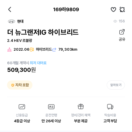
169하9809
156
현대
더 뉴그랜저IG 하이브리드
공유
2.4 HEV 르블랑
2022.06
하이브리드
79,303km
60
개월
계약시
최저 대여료
509,300
원
자차 포함
알아보기
신용등급
운전연령
정비/관리 혜택
탁송비용
4등급 이상
만 26세 이상
부분 제공
고객 부담