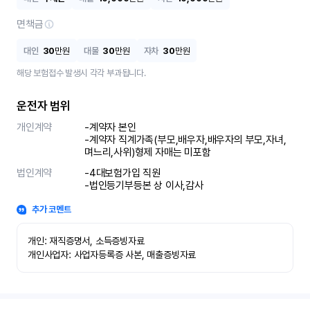
면책금
대인
30
만원
대물
30
만원
자차
30
만원
해당 보험접수 발생시 각각 부과됩니다.
운전자 범위
개인계약
-계약자 본인 

-계약자 직계가족(부모,배우자,배우자의 부모,자녀,
며느리,사위)형제 자매는 미포함
법인계약
-4대보험가입 직원 

-법인등기부등본 상 이사,감사
추가 코멘트
개인: 재직증명서, 소득증빙자료

개인사업자: 사업자등록증 사본, 매출증빙자료