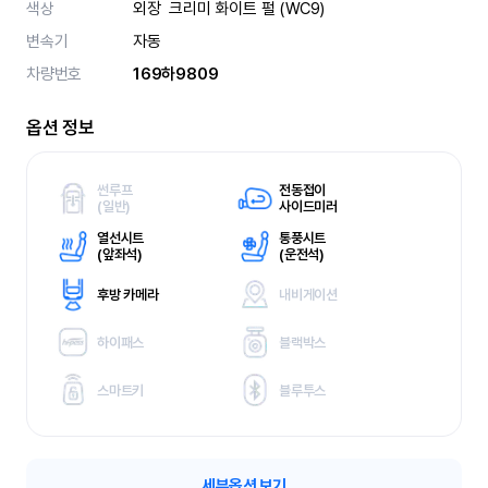
색상
외장  크리미 화이트 펄 (WC9) 
변속기
자동
차량번호
169하9809
옵션 정보
썬루프
전동접이
(
일반)
사이드미러
열선시트
통풍시트
(
앞좌석)
(
운전석)
후방 카메라
내비게이션
하이패스
블랙박스
스마트키
블루투스
세부옵션 보기