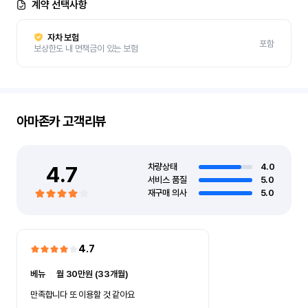
계약 선택사항
자차 보험
포함
보상한도 내 면책금이 있는 보험
아마존카
고객리뷰
4.7
차량상태
4.0
서비스 품질
5.0
재구매 의사
5.0
4.7
베뉴
ㅣ
월 30만원 (33개월)
만족합니다 또 이용할 것 같아요