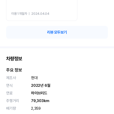
이용 1개월차
ㅣ
2024.04.04
리뷰 모두보기
차량정보
주요 정보
제조사
현대
연식
2022년 6월
연료
하이브리드
주행거리
79,303km
배기량
2,359