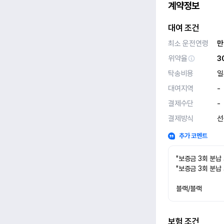
계약정보
대여 조건
최소 운전연령
만
위약율
3
탁송비용
일
대여지역
-
결제수단
-
결제방식
선
추가 코멘트
"보증금 3회 분납
"보증금 3회 분납
블랙/블랙
보험 조건