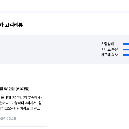
카
고객리뷰
차량상태
서비스 품질
재구매 의사
0
월 58만원 (60개월)
금이 부족해서~
하다고하셔서~감
고요~ 담엔~멋진차로
024.05.26
니다