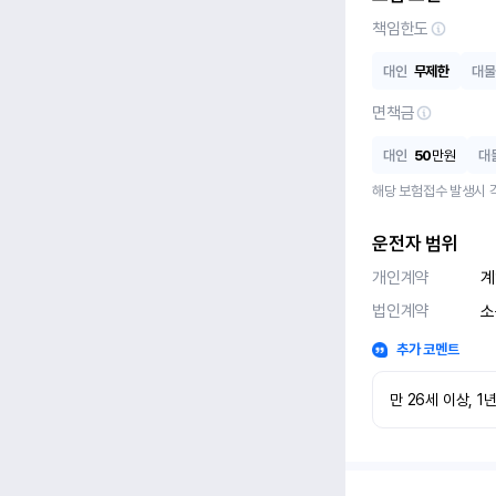
책임한도
대인
무제한
대물
면책금
대인
50
만원
대
해당 보험접수 발생시 
운전자 범위
개인계약
계
법인계약
소
추가 코멘트
만 26세 이상, 