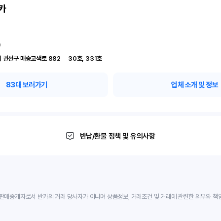
카
)
경기 수원시 권선구 매송고색로 882	30호, 331호
83
대 보러가기
업체 소개 및 정보
반납/환불 정책 및 유의사항
판매중개자로서 반카의 거래 당사자가 아니며 상품정보, 거래조건 및 거래에 관련한 의무와 책