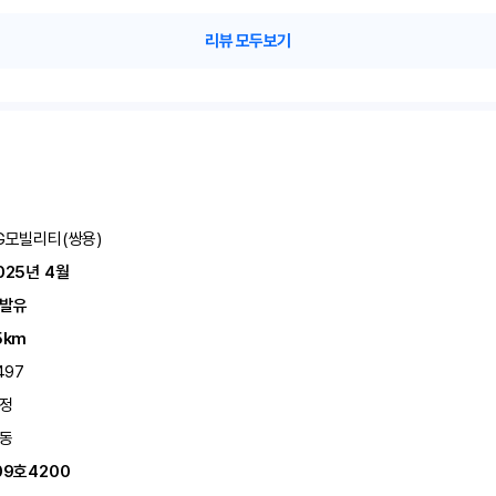
리뷰 모두보기
G모빌리티(쌍용)
025년 4월
발유
5km
,497
정
동
09호4200