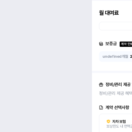
월 대여료
보증금
계약 만
undefined개월
정비/관리 제공
정비/관리 제공 혜
계약 선택사항
자차 보험
보상한도 내 면책