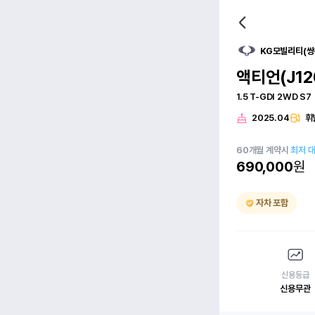
KG모빌리티(쌍
액티언(J12
1.5 T-GDI 2WD S7
2025.04
휘
60
개월
계약시
최저 
690,000
원
자차 포함
신용등급
신용무관