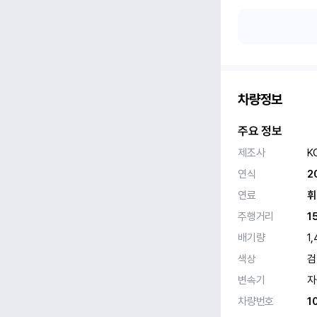
차량정보
주요 정보
제조사
K
연식
2
연료
휘
주행거리
1
배기량
1
색상
검
변속기
자
차량번호
1