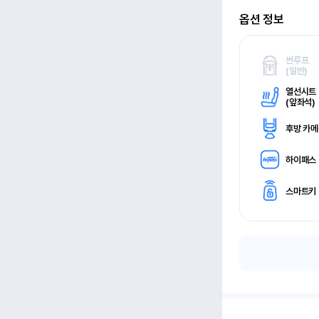
옵션 정보
썬루프
(
일반)
열선시트
(
앞좌석)
후방 카
하이패스
스마트키