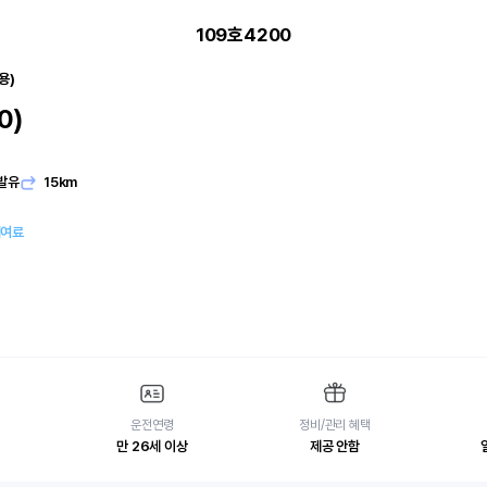
109호4200
용)
0)
발유
15km
대여료
운전연령
정비/관리 혜택
만 26세 이상
제공 안함