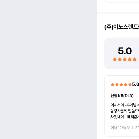
(주)이노스렌트
5.0
5.
신형 K5(DL3)
ㅣ
이제서야~후기남겨봅니다! 여유자
담당자분께 말씀드렷더니~ 가능
사햇네여~ 배려감사하고요~ㅎㅎ 차량도 그 전차
주분이 잘타셔서~맘에들엇
이용 1개월차
ㅣ
2
갈아탈 생각입니다~ 이노스렌트카~화이팅입
~ㅎㅎㅎ