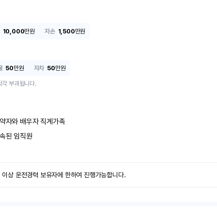
10,000
만원
자손
1,500
만원
물
50
만원
자차
50
만원
각각 부과됩니다.
약자와 배우자 직계가족
속된 임직원
1년 이상 운전경력 보유자에 한하여 진행가능합니다.