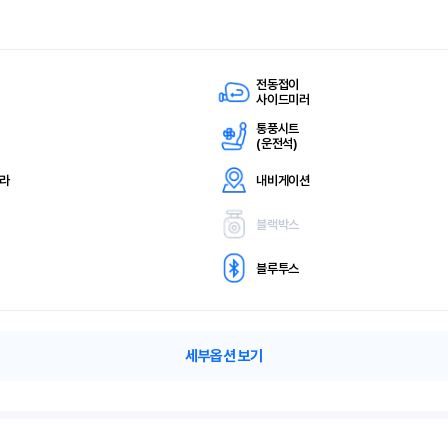
전동접이
사이드미러
통풍시트
(
운전석)
메라
내비게이션
블랙박스
블루투스
세부옵션 보기