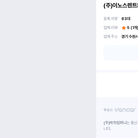
(주)이노스렌트
등록 차량
83
대
업체 리뷰
5
(
1
개
업체 주소
(주)박차컴퍼니
는 통신
니다.