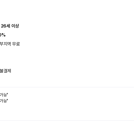
 26세 이상
0%
부지역 무료
불결제
 가능"
 가능"