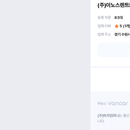
(주)이노스렌트
등록 차량
83
대
업체 리뷰
5
(
1
개
업체 주소
(주)박차컴퍼니
는 통신
니다.