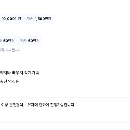
10,000
만원
자손
1,500
만원
물
50
만원
자차
50
만원
각각 부과됩니다.
약자와 배우자 직계가족
속된 임직원
1년 이상 운전경력 보유자에 한하여 진행가능합니다.