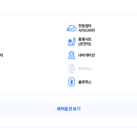
전동접이
사이드미러
통풍시트
(
운전석)
메라
내비게이션
블랙박스
블루투스
세부옵션 보기