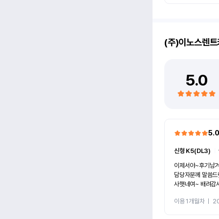
(주)이노스렌트
5.0
5.
신형 K5(DL3)
ㅣ
이제서야~후기남겨봅니다! 여유자
담당자분께 말씀드렷더니~ 가능
사햇네여~ 배려감사하고요~ㅎㅎ 차량도 그 전차
주분이 잘타셔서~맘에들엇
이용 1개월차
ㅣ
2
갈아탈 생각입니다~ 이노스렌트카~화이팅입
~ㅎㅎㅎ