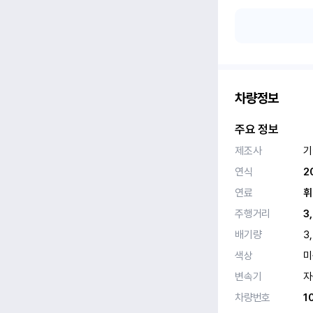
차량정보
주요 정보
제조사
기
연식
2
연료
휘
주행거리
3
배기량
3
색상
미
변속기
자
차량번호
1