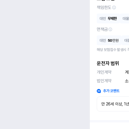
책임한도
대인
무제한
대물
면책금
대인
50
만원
대
해당 보험접수 발생시 
운전자 범위
개인계약
계
법인계약
소
추가 코멘트
만 26세 이상, 