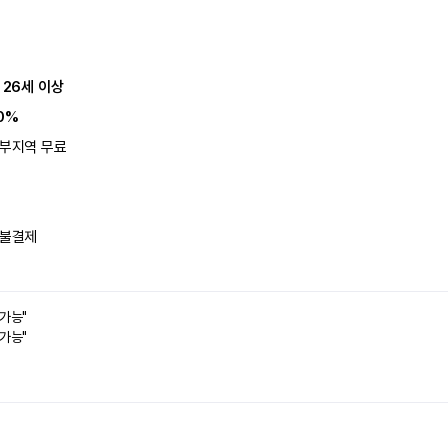
 26세 이상
0%
부지역 무료
불결제
 가능"
 가능"