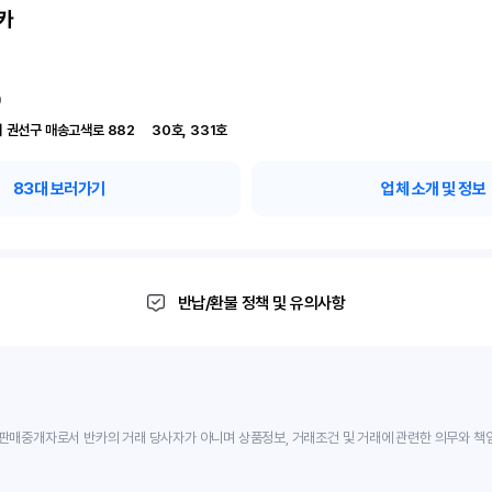
카
)
경기 수원시 권선구 매송고색로 882	30호, 331호
83
대 보러가기
업체 소개 및 정보
반납/환불 정책 및 유의사항
판매중개자로서 반카의 거래 당사자가 아니며 상품정보, 거래조건 및 거래에 관련한 의무와 책