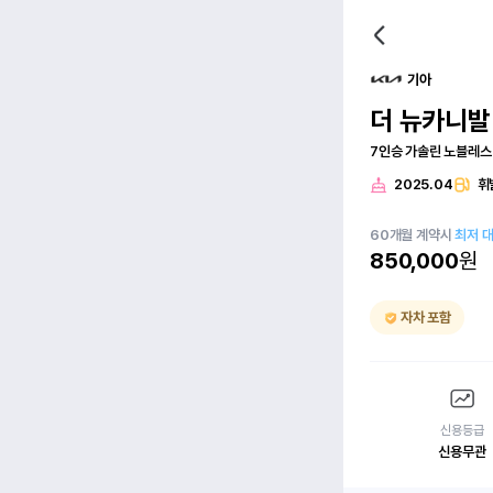
기아
더 뉴카니발(
7인승 가솔린 노블레스
2025.04
휘
60
개월
계약시
최저 
850,000
원
자차 포함
신용등급
신용무관