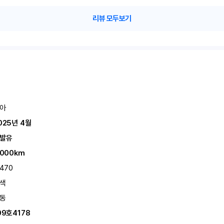
리뷰 모두보기
아
025년 4월
발유
,000km
,470
색
동
09호4178