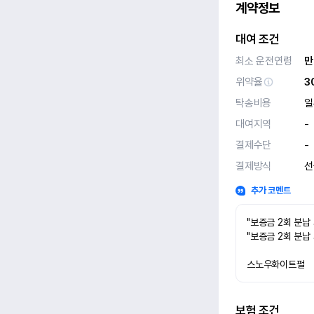
계약정보
대여 조건
최소 운전연령
만
위약율
3
탁송비용
일
대여지역
-
결제수단
-
결제방식
선
추가 코멘트
"보증금 2회 분납
"보증금 2회 분납
스노우화이트펄
보험 조건