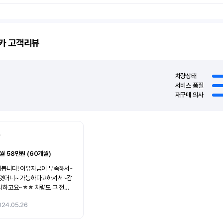
카
고객리뷰
차량상태
서비스 품질
재구매 의사
0
월 58만원 (60개월)
금이 부족해서~
하다고하셔서~감
고요~ 담엔~멋진차로
024.05.26
니다