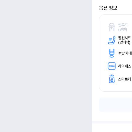
옵션 정보
썬루프
(
일반)
열선시트
(
앞좌석)
후방 카
하이패스
스마트키