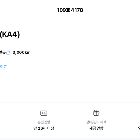
109호4178
KA4)
발유
3,000km
대여료
운전연령
정비/관리 혜택
만 26세 이상
제공 안함