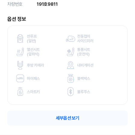
차량번호
191호9811
옵션 정보
썬루프
전동접이
(
일반)
사이드미러
열선시트
통풍시트
(
앞좌석)
(
운전석)
후방 카메라
내비게이션
하이패스
블랙박스
스마트키
블루투스
세부옵션 보기