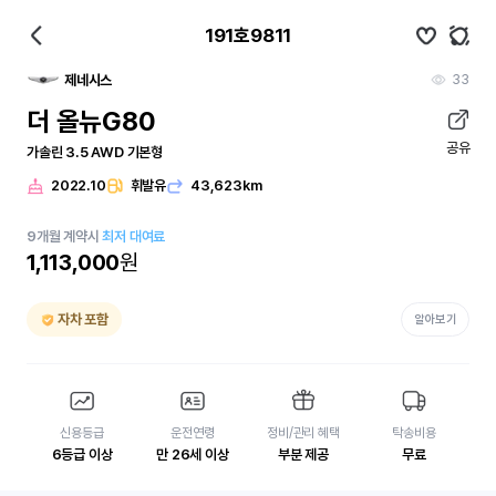
191호9811
33
제네시스
더 올뉴G80
공유
가솔린 3.5 AWD 기본형
2022.10
휘발유
43,623km
9
개월
계약시
최저 대여료
1,113,000
원
자차 포함
알아보기
신용등급
운전연령
정비/관리 혜택
탁송비용
6등급 이상
만 26세 이상
부분 제공
무료