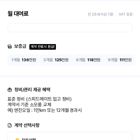
월 대여료
만 26세 이상 기준
VAT 포함
보증금
계약 만료시 환급!
1개월
136
만원
3개월
125
만원
6개월
118
만원
9개월
111
만원
정비/관리 제공 혜택
표준 정비 (스피드메이트 입고 정비)

계약서 기준 소모품 교체

예) 엔진오일 : 1만km 또는 12개월 경과시
계약 선택사항