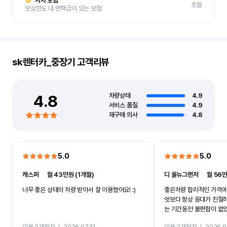
자차 보험
포함
보상한도 내 면책금이 있는 보험
sk렌터카_중장기
고객리뷰
4.8
차량상태
4.9
서비스 품질
4.9
재구매 의사
4.8
5.0
5.0
캐스퍼
ㅣ
월 43만원 (1개월)
디 올뉴그랜저
ㅣ
월 56만
너무 좋은 상태의 차량 받아서 잘 이용했어요! :)
좋은차량 합리적인 가격에
엇보다 항상 응대가 친절
는 기간동안 불편함이 없
까지 진행할만큼 여러가지
이용 2개월차
ㅣ
2026.07.31
이용 2개월차
ㅣ
2026.0