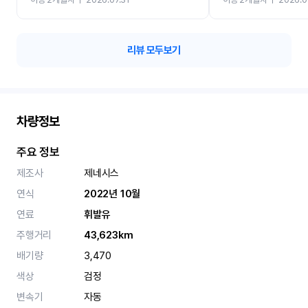
카 렌트 고민없이 강추합니
리뷰 모두보기
차량정보
주요 정보
제조사
제네시스
연식
2022년 10월
연료
휘발유
주행거리
43,623km
배기량
3,470
색상
검정
변속기
자동