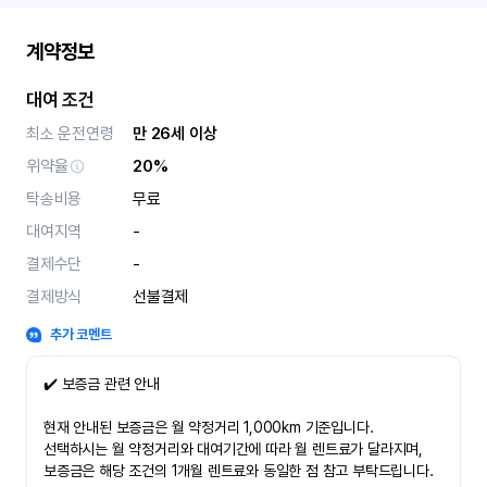
계약정보
대여 조건
최소 운전연령
만 26세 이상
위약율
20%
탁송비용
무료
대여지역
-
결제수단
-
결제방식
선불결제
추가 코멘트
✔️ 보증금 관련 안내
현재 안내된 보증금은 월 약정거리 1,000km 기준입니다.
선택하시는 월 약정거리와 대여기간에 따라 월 렌트료가 달라지며,
보증금은 해당 조건의 1개월 렌트료와 동일한 점 참고 부탁드립니다.