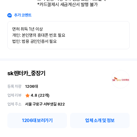
*카드결제시 세금계산서 발행 불가
추가 코멘트
면허 취득 1년 이상

개인: 본인명의 휴대폰 번호 필요

법인: 범용 공인인증서 필요
sk렌터카_중장기
등록 차량
1206
대
업체 리뷰
4.8
(
22
개)
업체 주소
서울 구로구 서부샛길 822
1206
대 보러가기
업체 소개 및 정보