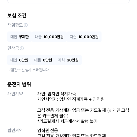
보험 조건
책임한도
대인
무제한
대물
10,000
만원
자손
10,000
만원
면책금
대인
0
만원
대물
0
만원
자차
30
만원
보험접수 발생시 부과됩니다.
운전자 범위
개인계약
개인: 임차인 직계가족 

개인사업자: 임차인 직계가족 + 임직원

고객 전용 가상계좌 입금 또는 카드결제 (※ 개인 고객
은 카드결제 필수)

*카드결제시 세금계산서 발행 불가
법인계약
임직원 전용

고객 전용 가상계좌 입금 또는 카드결제
