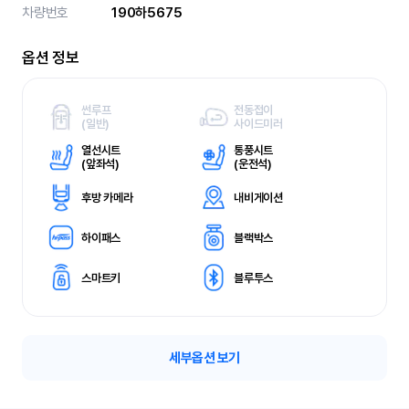
차량번호
190하5675
옵션 정보
썬루프
전동접이
(
일반)
사이드미러
열선시트
통풍시트
(
앞좌석)
(
운전석)
후방 카메라
내비게이션
하이패스
블랙박스
스마트키
블루투스
세부옵션 보기