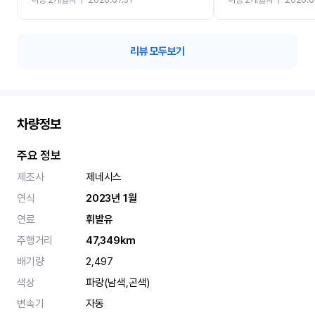
카 렌트 고민없이 강추합니
리뷰 모두보기
차량정보
주요 정보
제조사
제네시스
연식
2023년 1월
연료
휘발유
주행거리
47,349km
배기량
2,497
색상
파랑(남색,곤색)
변속기
자동