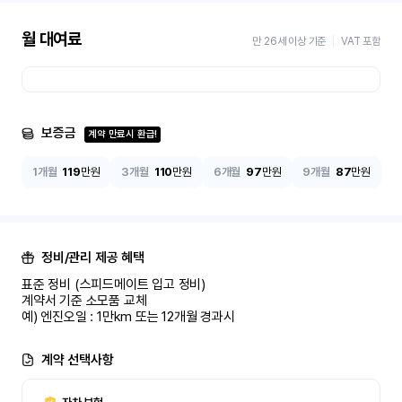
월 대여료
만 26세 이상 기준
VAT 포함
보증금
계약 만료시 환급!
1개월
119
만원
3개월
110
만원
6개월
97
만원
9개월
87
만원
정비/관리 제공 혜택
표준 정비 (스피드메이트 입고 정비)

계약서 기준 소모품 교체

예) 엔진오일 : 1만km 또는 12개월 경과시
계약 선택사항