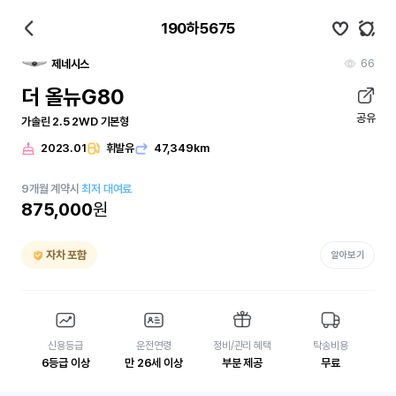
190하5675
66
제네시스
더 올뉴G80
공유
가솔린 2.5 2WD 기본형
2023.01
휘발유
47,349km
9
개월
계약시
최저 대여료
875,000
원
자차 포함
알아보기
신용등급
운전연령
정비/관리 혜택
탁송비용
6등급 이상
만 26세 이상
부분 제공
무료