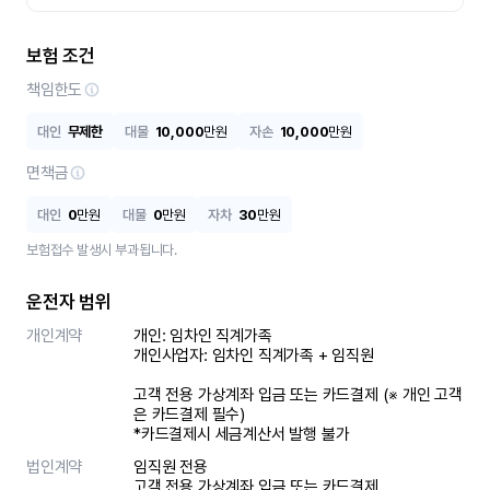
보험 조건
책임한도
대인
무제한
대물
10,000
만원
자손
10,000
만원
면책금
대인
0
만원
대물
0
만원
자차
30
만원
보험접수 발생시 부과됩니다.
운전자 범위
개인계약
개인: 임차인 직계가족 

개인사업자: 임차인 직계가족 + 임직원

고객 전용 가상계좌 입금 또는 카드결제 (※ 개인 고객
은 카드결제 필수)

*카드결제시 세금계산서 발행 불가
법인계약
임직원 전용

고객 전용 가상계좌 입금 또는 카드결제
