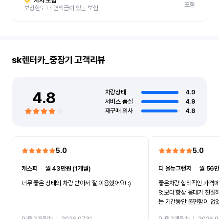
자차 보험
포함
보상한도 내 면책금이 있는 보험
sk렌터카_중장기
고객리뷰
4.8
차량상태
4.9
서비스 품질
4.9
재구매 의사
4.8
5.0
5.0
캐스퍼
ㅣ
월 43만원 (1개월)
디 올뉴그랜저
ㅣ
월 56만
너무 좋은 상태의 차량 받아서 잘 이용했어요! :)
좋은차량 합리적인 가격에
엇보다 항상 응대가 친절
는 기간동안 불편함이 없
까지 진행할만큼 여러가지
이용 2개월차
ㅣ
2026.07.31
이용 2개월차
ㅣ
2026.0