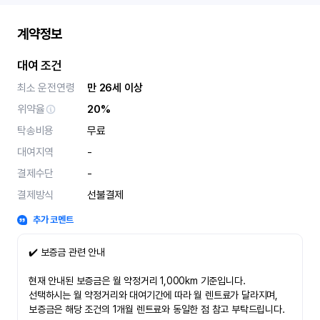
계약정보
대여 조건
최소 운전연령
만 26세 이상
위약율
20%
탁송비용
무료
대여지역
-
결제수단
-
결제방식
선불결제
추가 코멘트
✔️ 보증금 관련 안내
현재 안내된 보증금은 월 약정거리 1,000km 기준입니다.
선택하시는 월 약정거리와 대여기간에 따라 월 렌트료가 달라지며,
보증금은 해당 조건의 1개월 렌트료와 동일한 점 참고 부탁드립니다.