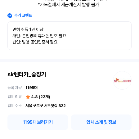
*카드결제시 세금계산서 발행 불가
추가 코멘트
면허 취득 1년 이상

개인: 본인명의 휴대폰 번호 필요

법인: 범용 공인인증서 필요
sk렌터카_중장기
등록 차량
1195
대
업체 리뷰
4.8
(
22
개)
업체 주소
서울 구로구 서부샛길 822
1195
대 보러가기
업체 소개 및 정보