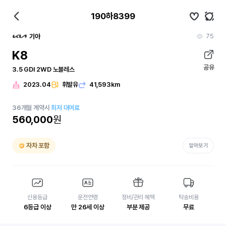
190하8399
75
기아
K8
공유
3.5 GDI 2WD 노블레스
2023.04
휘발유
41,593km
36
개월
계약시
최저 대여료
560,000
원
자차 포함
알아보기
신용등급
운전연령
정비/관리 혜택
탁송비용
6등급 이상
만 26세 이상
부분 제공
무료