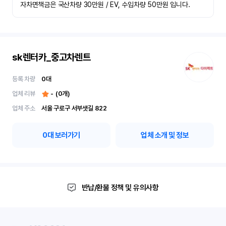
자차면책금은 국산차량 30만원 / EV, 수입차량 50만원 입니다.
sk렌터카_중고차렌트
등록 차량
0
대
업체 리뷰
-
(
0
개)
업체 주소
서울 구로구 서부샛길 822
0
대 보러가기
업체 소개 및 정보
반납/환불 정책 및 유의사항