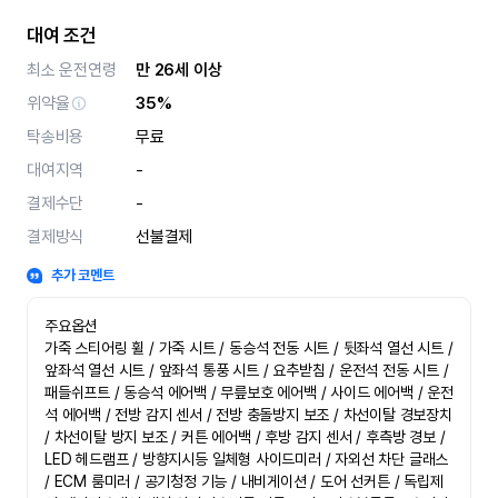
대여 조건
최소 운전연령
만 26세 이상
위약율
35%
탁송비용
무료
대여지역
-
결제수단
-
결제방식
선불결제
추가 코멘트
주요옵션

가죽 스티어링 휠 / 가죽 시트 / 동승석 전동 시트 / 뒷좌석 열선 시트 / 
앞좌석 열선 시트 / 앞좌석 통풍 시트 / 요추받침 / 운전석 전동 시트 / 
패들쉬프트 / 동승석 에어백 / 무릎보호 에어백 / 사이드 에어백 / 운전
석 에어백 / 전방 감지 센서 / 전방 충돌방지 보조 / 차선이탈 경보장치 
/ 차선이탈 방지 보조 / 커튼 에어백 / 후방 감지 센서 / 후측방 경보 / 
LED 헤드램프 / 방향지시등 일체형 사이드미러 / 자외선 차단 글래스 
/ ECM 룸미러 / 공기청정 기능 / 내비게이션 / 도어 선커튼 / 독립제