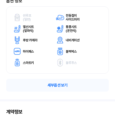
옵션 정보
썬루프
전동접이
(
일반)
사이드미러
열선시트
통풍시트
(
앞좌석)
(
운전석)
후방 카메라
내비게이션
하이패스
블랙박스
스마트키
블루투스
세부옵션 보기
계약정보