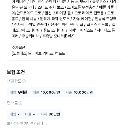
어 에어컨 / 레인 센싱 와이퍼 / 버튼 시동 스마트키 / 블루투스 / 서라
운드 뷰 모니터 / 스마트 주차 보조 / 스마트폰 무선충전 / 애플 카플레
이/안드로이드 오토 / 열선 스티어링 휠 / 오토 라이트 컨트롤 / 오토 
홀드 / 원격 시동 / 원터치 파워 윈도우 / 자동 에어컨 / 전동식 트렁크 
/ 전자식 다이얼 변속기 / 전자식 파킹 브레이크 / 크루즈 컨트롤 / 텔
레스코픽 스티어링 / 틸트 스티어링 / 하이빔 어시스트 / 하이패스 룸
미러 / 후방카메라 / 후측방 모니터(BVM)

추가옵션

[노블레스]드라이브 와이즈, 컴포트
보험 조건
책임한도
대인
무제한
대물
10,000
만원
자손
10,000
만원
면책금
대인
-
대물
-
자차
30
만원
보험접수 발생시 부과됩니다.