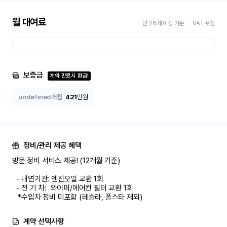
월 대여료
만 26세 이상 기준
VAT 포함
보증금
계약 만료시 환급!
undefined개월
421
만원
정비/관리 제공 혜택
방문 정비 서비스 제공! (12개월 기준)

  - 내연기관: 엔진오일 교환 1회

  - 전 기 차:  와이퍼/에어컨 필터 교환 1회

   *수입차 정비 미포함 (테슬라, 폴스타 제외)
계약 선택사항