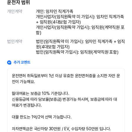
운전자 범위
개인계약
개인: 임차인 직계가족 

개인사업자(임직원특약 미 가입시): 임차인 직계가족 
+ 임직원(4대보험 가입자)

개인사업자(임직원특약 가입시): 임직원(계약직원 포
함)
법인계약
법인(임직원특약 미 가입시): 임차인 직계가족 + 임직
원(4대보험 가입자)

법인(임직원특약 가입시): 임직원(계약직원 포함)
추가 코멘트
운전면허 취득일로부터 1년 이상 유효한 운전면허증을 소지한 자만 운
전이 가능해요.

월대여료는 보증금 10% 기준입니다.

신용등급에 따라 담보율(보증금) 변경가능 하시며, 보증금에 따라 대
여료가 변경됩니다.

대물 한도는 1억/2억 선택 가능합니다.

자차면책금은 국산차량 30만원 / EV, 수입차량 50만원 입니다.