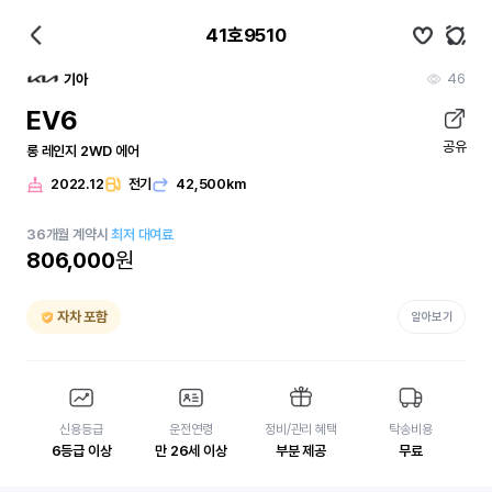
41호9510
46
기아
EV6
공유
롱 레인지 2WD 에어
2022.12
전기
42,500km
36
개월
계약시
최저 대여료
806,000
원
자차 포함
알아보기
신용등급
운전연령
정비/관리 혜택
탁송비용
6등급 이상
만 26세 이상
부분 제공
무료