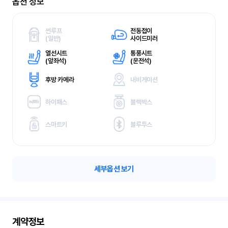
옵션 정보
썬루프
전동접이
(
일반)
사이드미러
열선시트
통풍시트
(
앞좌석)
(
운전석)
후방 카메라
내비게이션
하이패스
블랙박스
스마트키
블루투스
세부옵션 보기
계약정보