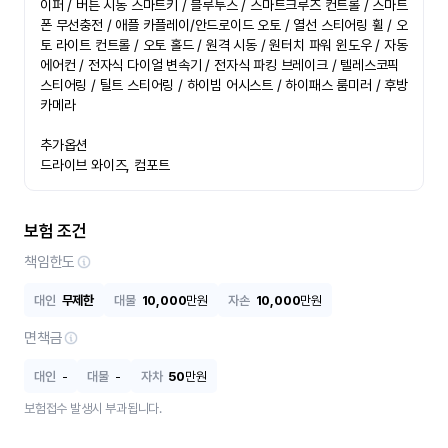
이퍼 / 버튼 시동 스마트키 / 블루투스 / 스마트크루즈 컨트롤 / 스마트
폰 무선충전 / 애플 카플레이/안드로이드 오토 / 열선 스티어링 휠 / 오
토 라이트 컨트롤 / 오토 홀드 / 원격 시동 / 원터치 파워 윈도우 / 자동 
에어컨 / 전자식 다이얼 변속기 / 전자식 파킹 브레이크 / 텔레스코픽 
스티어링 / 틸트 스티어링 / 하이빔 어시스트 / 하이패스 룸미러 / 후방
카메라

추가옵션

드라이브 와이즈, 컴포트
보험 조건
책임한도
대인
무제한
대물
10,000
만원
자손
10,000
만원
면책금
대인
-
대물
-
자차
50
만원
보험접수 발생시 부과됩니다.