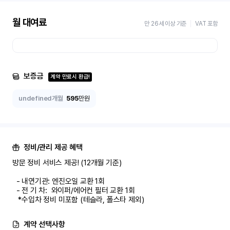
월 대여료
만 26세 이상 기준
VAT 포함
보증금
계약 만료시 환급!
undefined개월
595
만원
정비/관리 제공 혜택
방문 정비 서비스 제공! (12개월 기준)

  - 내연기관: 엔진오일 교환 1회

  - 전 기 차:  와이퍼/에어컨 필터 교환 1회

   *수입차 정비 미포함 (테슬라, 폴스타 제외)
계약 선택사항