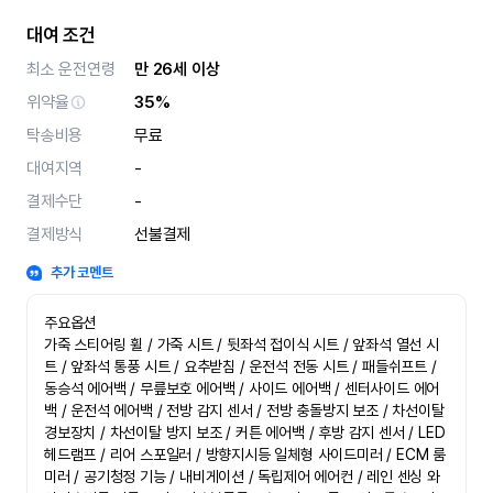
대여 조건
최소 운전연령
만 26세 이상
위약율
35%
탁송비용
무료
대여지역
-
결제수단
-
결제방식
선불결제
추가 코멘트
주요옵션

가죽 스티어링 휠 / 가죽 시트 / 뒷좌석 접이식 시트 / 앞좌석 열선 시
트 / 앞좌석 통풍 시트 / 요추받침 / 운전석 전동 시트 / 패들쉬프트 / 
동승석 에어백 / 무릎보호 에어백 / 사이드 에어백 / 센터사이드 에어
백 / 운전석 에어백 / 전방 감지 센서 / 전방 충돌방지 보조 / 차선이탈 
경보장치 / 차선이탈 방지 보조 / 커튼 에어백 / 후방 감지 센서 / LED 
헤드램프 / 리어 스포일러 / 방향지시등 일체형 사이드미러 / ECM 룸
미러 / 공기청정 기능 / 내비게이션 / 독립제어 에어컨 / 레인 센싱 와