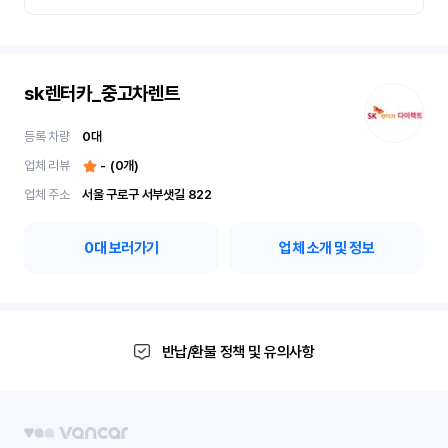
sk렌터카_중고차렌트
등록 차량
0
대
업체 리뷰
-
(
0
개)
업체 주소
서울 구로구 서부샛길 822
0
대 보러가기
업체 소개 및 정보
반납/환불 정책 및 유의사항