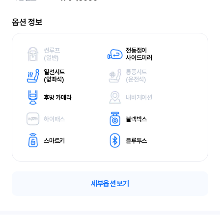
옵션 정보
썬루프
전동접이
(
일반)
사이드미러
열선시트
통풍시트
(
앞좌석)
(
운전석)
후방 카메라
내비게이션
하이패스
블랙박스
스마트키
블루투스
세부옵션 보기