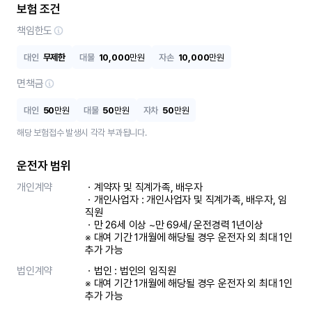
보험 조건
책임한도
대인
무제한
대물
10,000
만원
자손
10,000
만원
면책금
대인
50
만원
대물
50
만원
자차
50
만원
해당 보험접수 발생시 각각 부과됩니다.
운전자 범위
개인계약
ㆍ계약자 및 직계가족, 배우자

ㆍ개인사업자 : 개인사업자 및 직계가족, 배우자, 임
직원

ㆍ만 26세 이상 ~만 69세/ 운전경력 1년이상

※ 대여 기간 1개월에 해당될 경우 운전자 외 최대 1인 
추가 가능
법인계약
ㆍ법인 : 법인의 임직원

※ 대여 기간 1개월에 해당될 경우 운전자 외 최대 1인 
추가 가능