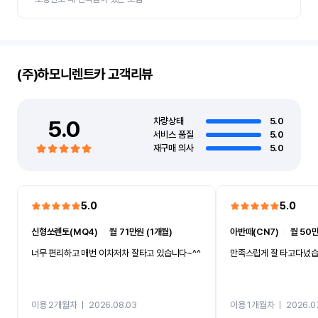
(주)하모니렌트카
고객리뷰
5.0
차량상태
5.0
서비스 품질
5.0
재구매 의사
5.0
5.0
5.0
신형쏘렌토(MQ4)
ㅣ
월 71만원 (1개월)
아반떼(CN7)
ㅣ
월 50만
너무 편리하고 매번 이차저차 잘타고 있습니다~^^
만족스럽게 잘 타고다녔
이용 2개월차
ㅣ
2026.08.03
이용 1개월차
ㅣ
2026.0