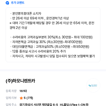
추가 코멘트
ㆍ본인명의휴대폰 소지자 

ㆍ만 26세 이상 69세 이하 , 운전경력 1년 이상

※ 대여 기간 1개월에 해당될 경우 만 26세 이상 만 65세 이하, 운전
경력 2년 이상

ㆍ수리비용의 고객과실부분의 30%(최소 30만원~ 최대 100만원)

ㆍ자차면책금 고객과실 30% (최소30만원~최대100만원) 

ㆍ대인/대물면책금 : 고객과실50% (최소10만원 ~최대50만원)

ㆍ12중 중과실 사고시 수리비용의 20% 추가

ㆍ자차사고, 차대차 사고발생시 당일 접수되지 않으면 보험혜택 불가
(주)하모니렌트카
등록 차량
161
대
업체 리뷰
5
(
7
개)
업체 주소
경기 화성시 서신면 재안골길 6-5	 HL홀딩스Flee t-ON 화