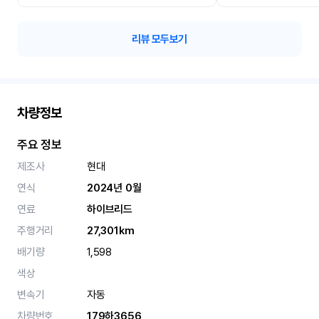
리뷰 모두보기
차량정보
주요 정보
제조사
현대
연식
2024년 0월
연료
하이브리드
주행거리
27,301km
배기량
1,598
색상
변속기
자동
차량번호
179하3656