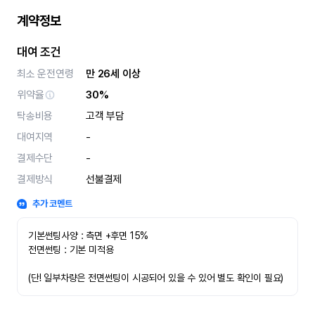
계약정보
대여 조건
최소 운전연령
만 26세 이상
위약율
30%
탁송비용
고객 부담
대여지역
-
결제수단
-
결제방식
선불결제
추가 코멘트
기본썬팅사양 : 측면 +후면 15%
전면썬팅 : 기본 미적용 
(단! 일부차량은 전면썬팅이 시공되어 있을 수 있어 별도 확인이 필요)