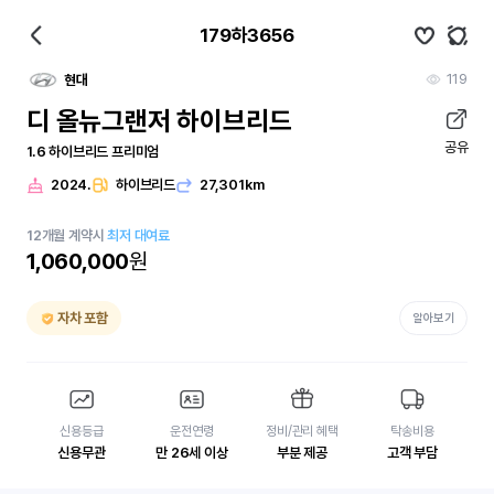
179하3656
119
현대
디 올뉴그랜저 하이브리드
공유
1.6 하이브리드 프리미엄
2024.
하이브리드
27,301km
12
개월
계약시
최저 대여료
1,060,000
원
자차 포함
알아보기
신용등급
운전연령
정비/관리 혜택
탁송비용
신용무관
만 26세 이상
부분 제공
고객 부담