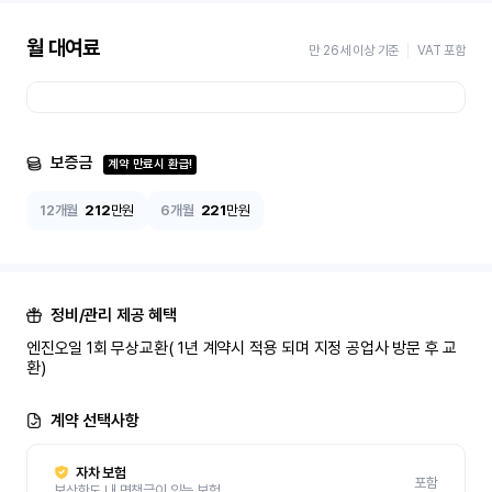
월 대여료
만 26세 이상 기준
VAT 포함
보증금
계약 만료시 환급!
12개월
212
만원
6개월
221
만원
정비/관리 제공 혜택
엔진오일 1회 무상교환( 1년 계약시 적용 되며 지정 공업사 방문 후 교
환)
계약 선택사항
자차 보험
포함
보상한도 내 면책금이 있는 보험