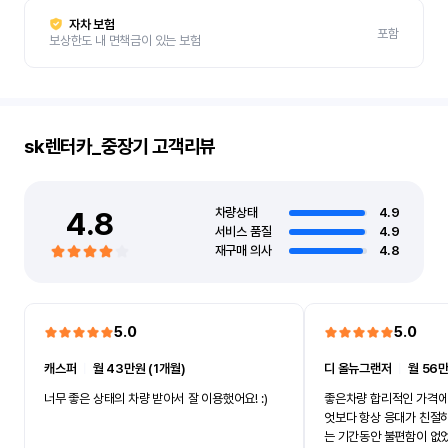
자차 보험
포함
보상한도 내 면책금이 있는 보험
sk렌터카_중장기
고객리뷰
4.8
차량상태
4.9
서비스 품질
4.9
재구매 의사
4.8
5.0
5.0
캐스퍼
ㅣ
월 43만원 (1개월)
디 올뉴그랜저
ㅣ
월 56만
너무 좋은 상태의 차량 받아서 잘 이용했어요! :)
좋은차량 합리적인 가격에
엇보다 항상 응대가 친절
는 기간동안 불편함이 없