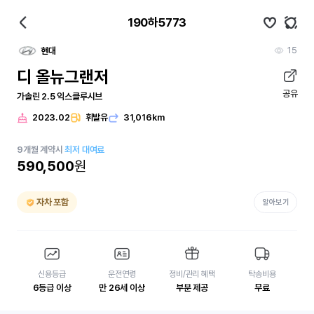
190하5773
15
현대
디 올뉴그랜저
공유
가솔린 2.5 익스클루시브
2023.02
휘발유
31,016km
9
개월
계약시
최저 대여료
590,500
원
자차 포함
알아보기
신용등급
운전연령
정비/관리 혜택
탁송비용
6등급 이상
만 26세 이상
부분 제공
무료