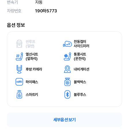
변속기
자동
차량번호
190하5773
옵션 정보
썬루프
전동접이
(
일반)
사이드미러
열선시트
통풍시트
(
앞좌석)
(
운전석)
후방 카메라
내비게이션
하이패스
블랙박스
스마트키
블루투스
세부옵션 보기