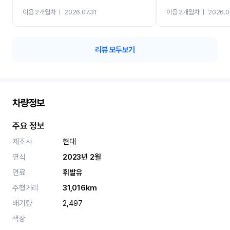
까지 진행할만큼 여러가지
이용 2개월차
ㅣ
2026.07.31
이용 2개월차
ㅣ
2026.0
카 렌트 고민없이 강추합니
리뷰 모두보기
차량정보
주요 정보
제조사
현대
연식
2023년 2월
연료
휘발유
주행거리
31,016km
배기량
2,497
색상