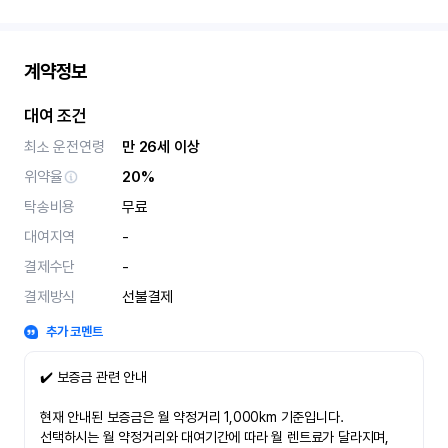
계약정보
대여 조건
최소 운전연령
만 26세 이상
위약율
20%
탁송비용
무료
대여지역
-
결제수단
-
결제방식
선불결제
추가 코멘트
✔️ 보증금 관련 안내
현재 안내된 보증금은 월 약정거리 1,000km 기준입니다.
선택하시는 월 약정거리와 대여기간에 따라 월 렌트료가 달라지며,