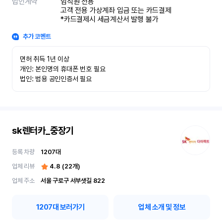
법인계약
임직원 전용

고객 전용 가상계좌 입금 또는 카드결제

*카드결제시 세금계산서 발행 불가
추가 코멘트
면허 취득 1년 이상

개인: 본인명의 휴대폰 번호 필요

법인: 범용 공인인증서 필요
sk렌터카_중장기
등록 차량
1207
대
업체 리뷰
4.8
(
22
개)
업체 주소
서울 구로구 서부샛길 822
1207
대 보러가기
업체 소개 및 정보