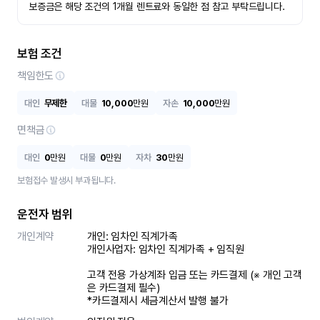
보증금은 해당 조건의 1개월 렌트료와 동일한 점 참고 부탁드립니다.
보험 조건
책임한도
대인
무제한
대물
10,000
만원
자손
10,000
만원
면책금
대인
0
만원
대물
0
만원
자차
30
만원
보험접수 발생시 부과됩니다.
운전자 범위
개인계약
개인: 임차인 직계가족 

개인사업자: 임차인 직계가족 + 임직원

고객 전용 가상계좌 입금 또는 카드결제 (※ 개인 고객
은 카드결제 필수)

*카드결제시 세금계산서 발행 불가