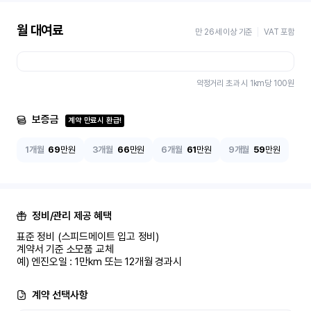
월 대여료
만 26세 이상 기준
VAT 포함
약정거리 초과 시 1km당
100
원
보증금
계약 만료시 환급!
1개월
69
만원
3개월
66
만원
6개월
61
만원
9개월
59
만원
정비/관리 제공 혜택
표준 정비 (스피드메이트 입고 정비)

계약서 기준 소모품 교체

예) 엔진오일 : 1만km 또는 12개월 경과시
계약 선택사항