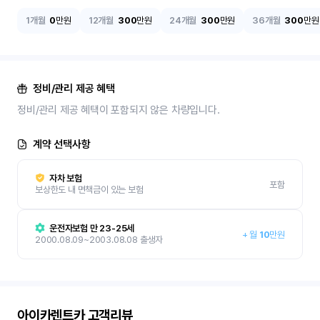
1개월
0
만원
12개월
300
만원
24개월
300
만원
36개월
300
만원
정비/관리 제공 혜택
정비/관리 제공 혜택이 포함되지 않은 차량입니다.
계약 선택사항
자차 보험
포함
보상한도 내 면책금이 있는 보험
운전자보험 만 23-25세
+
월
10
만원
2000.08.09~2003.08.08 출생자
아이카렌트카
고객리뷰