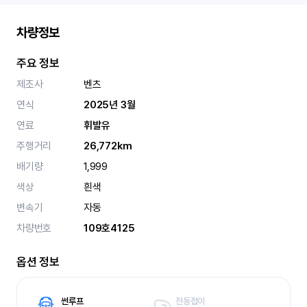
차량정보
주요 정보
제조사
벤츠
연식
2025년 3월
연료
휘발유
주행거리
26,772km
배기량
1,999
색상
흰색
변속기
자동
차량번호
109호4125
옵션 정보
썬루프
전동접이