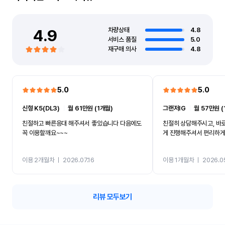
4.9
차량상태
4.8
서비스 품질
5.0
재구매 의사
4.8
5.0
5.0
신형 K5(DL3)
ㅣ
월 61만원 (1개월)
그랜저IG
ㅣ
월 57만원 (
친절하고 빠른응대 해주셔서 좋았습니다 다음에도
친절히 상담해주시고, 바
꼭 이용할깨요~~~
게 진행해주셔서 편리하게 
이용 2개월차
ㅣ
2026.07.16
이용 1개월차
ㅣ
2026.0
리뷰 모두보기