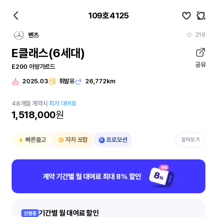
109호4125
219
벤츠
E클래스(6세대)
공유
E200 아방가르드
2025.03
휘발유
26,772km
48
개월
계약시
최저 대여료
1,518,000
원
빠른출고
자차 포함
프로모션
알아보기
기간별 월 대여료 할인
진행중