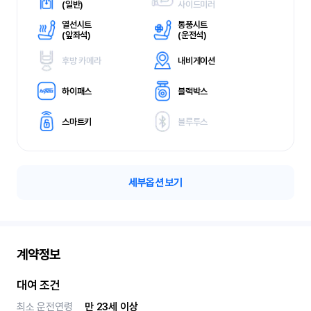
(
일반)
사이드미러
열선시트
통풍시트
(
앞좌석)
(
운전석)
후방 카메라
내비게이션
하이패스
블랙박스
스마트키
블루투스
세부옵션 보기
계약정보
대여 조건
최소 운전연령
만 23세 이상