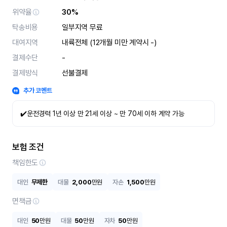
위약율
30%
탁송비용
일부지역 무료
대여지역
내륙전체 (12개월 미만 계약시 -)
결제수단
-
결제방식
선불결제
추가 코멘트
✔️운전경력 1년 이상 만 21세 이상 ~ 만 70세 이하 계약 가능
보험 조건
책임한도
대인
무제한
대물
2,000
만원
자손
1,500
만원
면책금
대인
50
만원
대물
50
만원
자차
50
만원