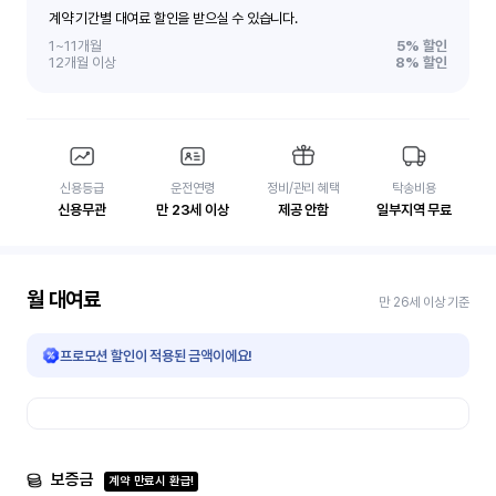
계약 기간별 대여료 할인을 받으실 수 있습니다.
1~11개월
5%
할인
12개월 이상
8%
할인
신용등급
운전연령
정비/관리 혜택
탁송비용
신용무관
만 23세 이상
제공 안함
일부지역 무료
월 대여료
만 26세 이상 기준
프로모션 할인이 적용된 금액이에요!
보증금
계약 만료시 환급!