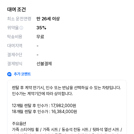
대여 조건
최소 운전연령
만 26세 이상
위약율
35%
탁송비용
무료
대여지역
-
결제수단
-
결제방식
선불결제
추가 코멘트
렌탈 후 계약 만기시, 인수 또는 반납을 선택하실 수 있는 차량입니다. 
인수가는 계약기간에 따라 상이합니다.

12개월 렌탈 후 인수가 : 17,982,000원

18개월 렌탈 후 인수가 : 16,384,000원

주요옵션

가죽 스티어링 휠 / 가죽 시트 / 동승석 전동 시트 / 뒷좌석 열선 시트 / 