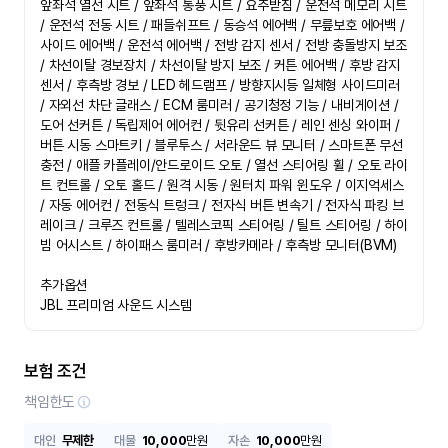
앞좌석 열선 시트 / 앞좌석 통풍 시트 / 요추받침 / 운전석 메모리 시트 
/ 운전석 전동 시트 / 패들쉬프트 / 동승석 에어백 / 무릎보호 에어백 / 
사이드 에어백 / 운전석 에어백 / 전방 감지 센서 / 전방 충돌방지 보조 
/ 차선이탈 경보장치 / 차선이탈 방지 보조 / 커튼 에어백 / 후방 감지 
센서 / 후측방 경보 / LED 헤드램프 / 방향지시등 일체형 사이드미러 
/ 자외선 차단 글래스 / ECM 룸미러 / 공기청정 기능 / 내비게이션 / 
도어 선커튼 / 독립제어 에어컨 / 뒷유리 선커튼 / 레인 센싱 와이퍼 / 
버튼 시동 스마트키 / 블루투스 / 서라운드 뷰 모니터 / 스마트폰 무선
충전 / 애플 카플레이/안드로이드 오토 / 열선 스티어링 휠 / 오토 라이
트 컨트롤 / 오토 홀드 / 원격 시동 / 원터치 파워 윈도우 / 이지억세스 
/ 자동 에어컨 / 전동식 트렁크 / 전자식 버튼 변속기 / 전자식 파킹 브
레이크 / 크루즈 컨트롤 / 텔레스코픽 스티어링 / 틸트 스티어링 / 하이
빔 어시스트 / 하이패스 룸미러 / 후방카메라 / 후측방 모니터(BVM)

추가옵션

JBL 프리미엄 사운드 시스템
보험 조건
책임한도
대인
무제한
대물
10,000
만원
자손
10,000
만원