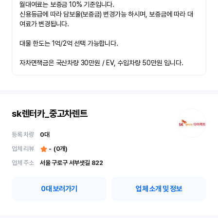
월대여료는 보증금 10% 기준입니다.

신용등급에 따라 담보율(보증금) 변경가능 하시며, 보증금에 따라 대
여료가 변경됩니다.

대물 한도는 1억/2억 선택 가능합니다.

자차면책금은 국산차량 30만원 / EV, 수입차량 50만원 입니다.
sk렌터카_중고차렌트
등록 차량
0
대
업체 리뷰
-
(
0
개)
업체 주소
서울 구로구 서부샛길 822
0
대 보러가기
업체 소개 및 정보