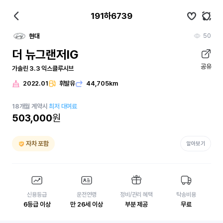
191하6739
50
현대
더 뉴그랜저IG
공유
가솔린 3.3 익스클루시브
2022.01
휘발유
44,705km
18
개월
계약시
최저 대여료
503,000
원
자차 포함
알아보기
신용등급
운전연령
정비/관리 혜택
탁송비용
6등급 이상
만 26세 이상
부분 제공
무료