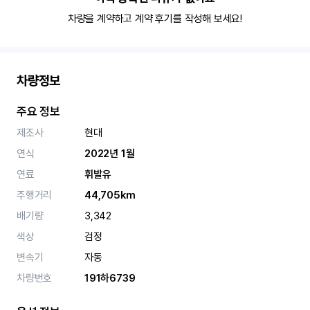
차량을 계약하고 계약 후기를 작성해 보세요!
차량정보
주요 정보
제조사
현대
연식
2022년 1월
연료
휘발유
주행거리
44,705km
배기량
3,342
색상
검정
변속기
자동
차량번호
191하6739