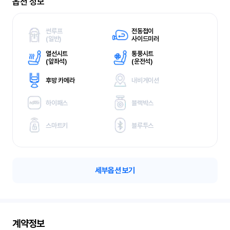
옵션 정보
썬루프
전동접이
(
일반)
사이드미러
열선시트
통풍시트
(
앞좌석)
(
운전석)
후방 카메라
내비게이션
하이패스
블랙박스
스마트키
블루투스
세부옵션 보기
계약정보