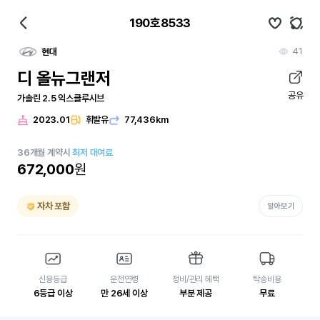
190호8533
41
현대
디 올뉴그랜저
공유
가솔린 2.5 익스클루시브
2023.01
휘발유
77,436km
36
개월
계약시
최저 대여료
672,000
원
자차 포함
알아보기
신용등급
운전연령
정비/관리 혜택
탁송비용
6등급 이상
만 26세 이상
부분 제공
무료