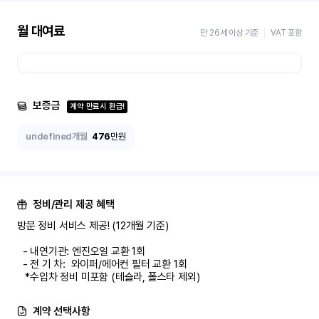
월 대여료
만 26세 이상 기준
VAT 포함
보증금
계약 만료시 환급!
undefined개월
476
만원
정비/관리 제공 혜택
방문 정비 서비스 제공! (12개월 기준)

  - 내연기관: 엔진오일 교환 1회

  - 전 기 차:  와이퍼/에어컨 필터 교환 1회

   *수입차 정비 미포함 (테슬라, 폴스타 제외)
계약 선택사항