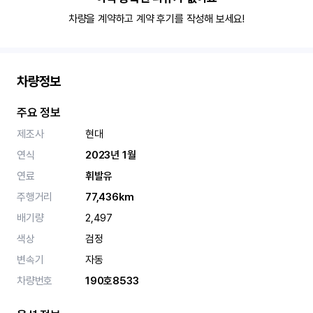
차량을 계약하고 계약 후기를 작성해 보세요!
차량정보
주요 정보
제조사
현대
연식
2023년 1월
연료
휘발유
주행거리
77,436km
배기량
2,497
색상
검정
변속기
자동
차량번호
190호8533