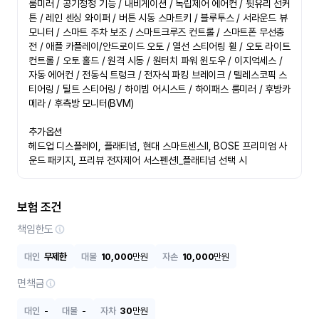
룸미러 / 공기청정 기능 / 내비게이션 / 독립제어 에어컨 / 뒷유리 선커
튼 / 레인 센싱 와이퍼 / 버튼 시동 스마트키 / 블루투스 / 서라운드 뷰 
모니터 / 스마트 주차 보조 / 스마트크루즈 컨트롤 / 스마트폰 무선충
전 / 애플 카플레이/안드로이드 오토 / 열선 스티어링 휠 / 오토 라이트 
컨트롤 / 오토 홀드 / 원격 시동 / 원터치 파워 윈도우 / 이지억세스 / 
자동 에어컨 / 전동식 트렁크 / 전자식 파킹 브레이크 / 텔레스코픽 스
티어링 / 틸트 스티어링 / 하이빔 어시스트 / 하이패스 룸미러 / 후방카
메라 / 후측방 모니터(BVM)

추가옵션

헤드업 디스플레이, 플래티넘, 현대 스마트센스Ⅱ, BOSE 프리미엄 사
운드 패키지, 프리뷰 전자제어 서스펜션Ⅰ_플래티넘 선택 시
보험 조건
책임한도
대인
무제한
대물
10,000
만원
자손
10,000
만원
면책금
대인
-
대물
-
자차
30
만원