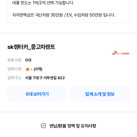
대물 한도는 1억/2억 선택 가능합니다.

자차면책금은 국산차량 30만원 / EV, 수입차량 50만원 입니다.
sk렌터카_중고차렌트
등록 차량
0
대
업체 리뷰
-
(
0
개)
업체 주소
서울 구로구 서부샛길 822
0
대 보러가기
업체 소개 및 정보
반납/환불 정책 및 유의사항