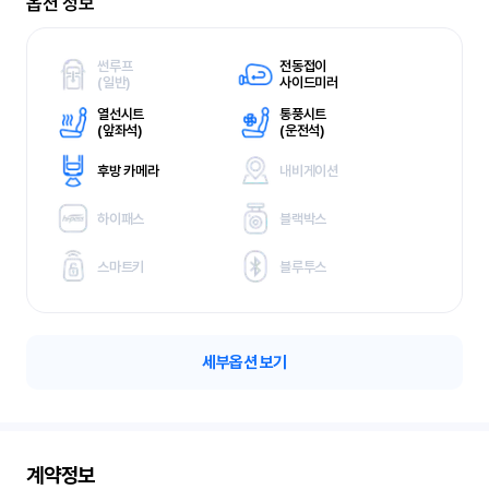
옵션 정보
썬루프
전동접이
(
일반)
사이드미러
열선시트
통풍시트
(
앞좌석)
(
운전석)
후방 카메라
내비게이션
하이패스
블랙박스
스마트키
블루투스
세부옵션 보기
계약정보