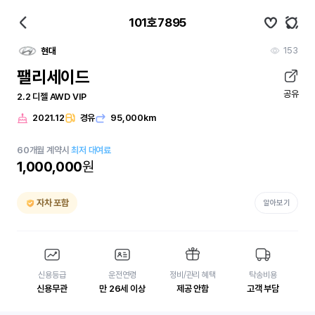
101호7895
153
현대
팰리세이드
공유
2.2 디젤 AWD VIP
2021.12
경유
95,000km
60
개월
계약시
최저 대여료
1,000,000
원
자차 포함
알아보기
신용등급
운전연령
정비/관리 혜택
탁송비용
신용무관
만 26세 이상
제공 안함
고객 부담