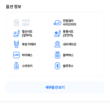
옵션 정보
썬루프
전동접이
(
일반)
사이드미러
열선시트
통풍시트
(
앞좌석)
(
운전석)
후방 카메라
내비게이션
하이패스
블랙박스
스마트키
블루투스
세부옵션 보기