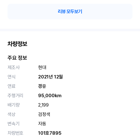
리뷰 모두보기
차량정보
주요 정보
제조사
현대
연식
2021년 12월
연료
경유
주행거리
95,000km
배기량
2,199
색상
검정색
변속기
자동
차량번호
101호7895