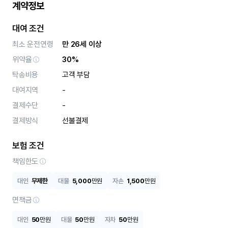
계약정보
대여 조건
최소 운전연령
만 26세 이상
위약율
30%
탁송비용
고객 부담
대여지역
-
결제수단
-
결제방식
선불결제
보험 조건
책임한도
대인
무제한
대물
5,000
만원
자손
1,500
만원
면책금
대인
50
만원
대물
50
만원
자차
50
만원