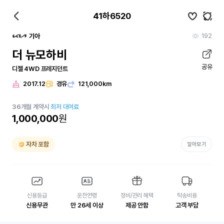
41하6520
192
기아
더 뉴모하비
공유
디젤 4WD 프레지던트
2017.12
경유
121,000km
36
개월
계약시
최저 대여료
1,000,000
원
자차 포함
알아보기
신용등급
운전연령
정비/관리 혜택
탁송비용
신용무관
만 26세 이상
제공 안함
고객 부담