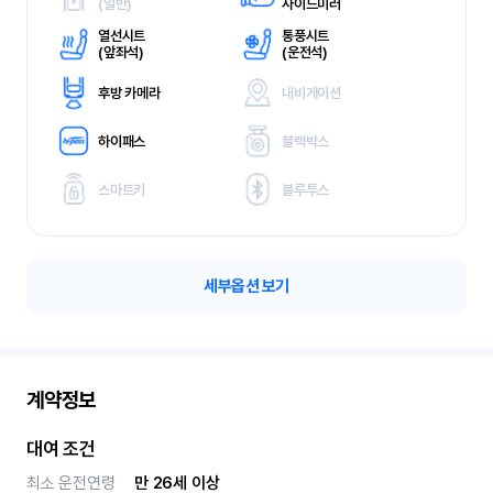
(
일반)
사이드미러
열선시트
통풍시트
(
앞좌석)
(
운전석)
후방 카메라
내비게이션
하이패스
블랙박스
스마트키
블루투스
세부옵션 보기
계약정보
대여 조건
최소 운전연령
만 26세 이상