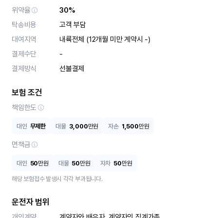
위약율
30%
탁송비용
고객 부담
대여지역
내륙전체 (12개월 미만 계약시 -)
결제수단
-
결제방식
선불결제
보험 조건
책임한도
대인
무제한
대물
3,000
만원
자손
1,500
만원
면책금
대인
50
만원
대물
50
만원
자차
50
만원
해당 보험접수 발생시 각각 부과됩니다.
운전자 범위
개인계약
계약자와 배우자, 계약자의 직계가족