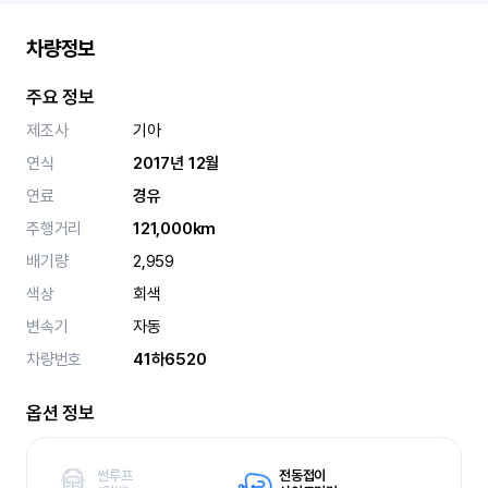
차량정보
주요 정보
제조사
기아
연식
2017년 12월
연료
경유
주행거리
121,000km
배기량
2,959
색상
회색
변속기
자동
차량번호
41하6520
옵션 정보
썬루프
전동접이