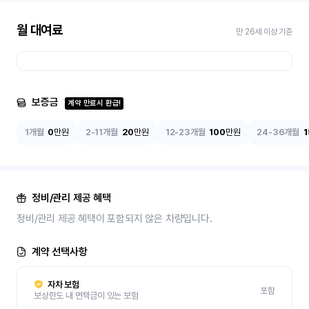
월 대여료
만 26세 이상 기준
보증금
계약 만료시 환급!
1개월
0
만원
2-11개월
20
만원
12-23개월
100
만원
24-36개월
1
정비/관리 제공 혜택
정비/관리 제공 혜택이 포함되지 않은 차량입니다.
계약 선택사항
자차 보험
포함
보상한도 내 면책금이 있는 보험