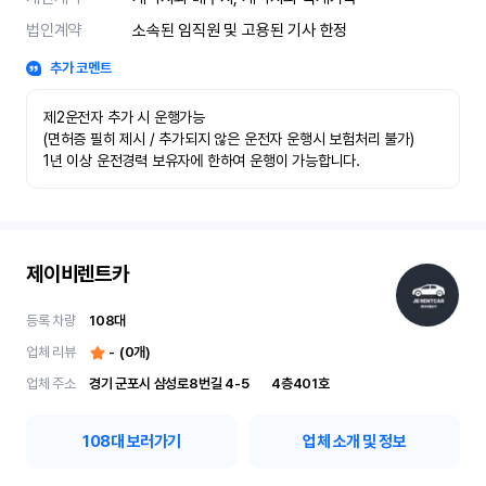
법인계약
소속된 임직원 및 고용된 기사 한정
추가 코멘트
제2운전자 추가 시 운행가능

(면허증 필히 제시 / 추가되지 않은 운전자 운행시 보험처리 불가)

1년 이상 운전경력 보유자에 한하여 운행이 가능합니다.
제이비렌트카
등록 차량
108
대
업체 리뷰
-
(
0
개)
업체 주소
경기 군포시 삼성로8번길 4-5	4층401호
108
대 보러가기
업체 소개 및 정보