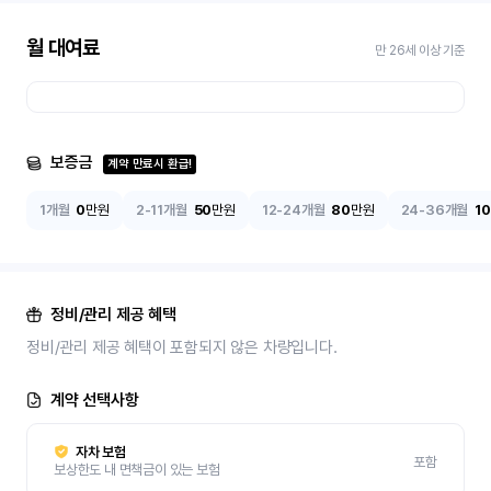
월 대여료
만 26세 이상 기준
보증금
계약 만료시 환급!
1개월
0
만원
2-11개월
50
만원
12-24개월
80
만원
24-36개월
1
정비/관리 제공 혜택
정비/관리 제공 혜택이 포함되지 않은 차량입니다.
계약 선택사항
자차 보험
포함
보상한도 내 면책금이 있는 보험