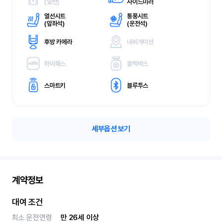
(
일반)
사이드미러
열선시트
통풍시트
(
앞좌석)
(
운전석)
후방 카메라
내비게이션
하이패스
블랙박스
스마트키
블루투스
세부옵션 보기
계약정보
대여 조건
최소 운전연령
만 26세 이상