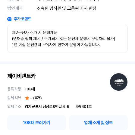
법인계약
소속된 임직원 및 고용된 기사 한정
추가 코멘트
제2운전자 추가 시 운행가능

(면허증 필히 제시 / 추가되지 않은 운전자 운행시 보험처리 불가)

1년 이상 운전경력 보유자에 한하여 운행이 가능합니다.
제이비렌트카
등록 차량
108
대
업체 리뷰
-
(
0
개)
업체 주소
경기 군포시 삼성로8번길 4-5	4층401호
108
대 보러가기
업체 소개 및 정보