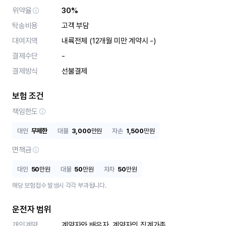
위약율
30%
탁송비용
고객 부담
대여지역
내륙전체 (12개월 미만 계약시 -)
결제수단
-
결제방식
선불결제
보험 조건
책임한도
대인
무제한
대물
3,000
만원
자손
1,500
만원
면책금
대인
50
만원
대물
50
만원
자차
50
만원
해당 보험접수 발생시 각각 부과됩니다.
운전자 범위
개인계약
계약자와 배우자, 계약자의 직계가족