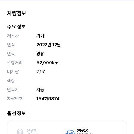
차량정보
주요 정보
제조사
기아
연식
2022년 12월
연료
경유
주행거리
52,000km
배기량
2,151
색상
변속기
자동
차량번호
154하9874
옵션 정보
썬루프
전동접이