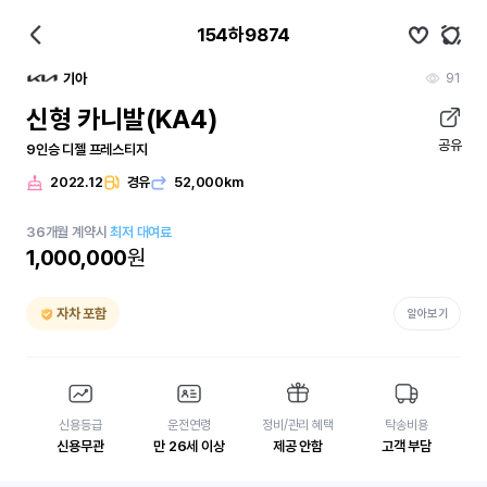
154하9874
91
기아
신형 카니발(KA4)
공유
9인승 디젤 프레스티지
2022.12
경유
52,000km
36
개월
계약시
최저 대여료
1,000,000
원
자차 포함
알아보기
신용등급
운전연령
정비/관리 혜택
탁송비용
신용무관
만 26세 이상
제공 안함
고객 부담