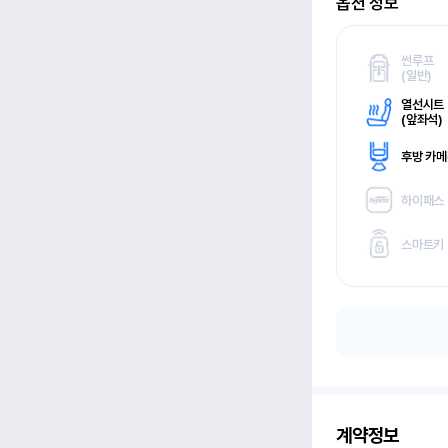
옵션 정보
썬루프
(
일반)
열선시트
(
앞좌석)
후방 카
하이패스
스마트키
계약정보