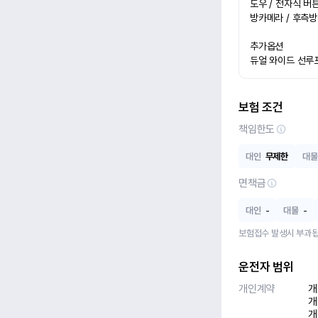
도우 / 전자식 버
방카메라 / 후측방 
추가옵션

듀얼 와이드 선루프 
보험 조건
책임한도
대인
무제한
대물
면책금
대인
-
대물
-
보험접수 발생시 부과됩
운전자 범위
개인계약
개
개
개