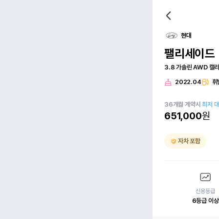
현대
팰리세이드
3.8 가솔린 AWD 캘
2022.04
휘
36
개월
계약시
최저 
651,000
원
자차 포함
신용등급
6등급 이상