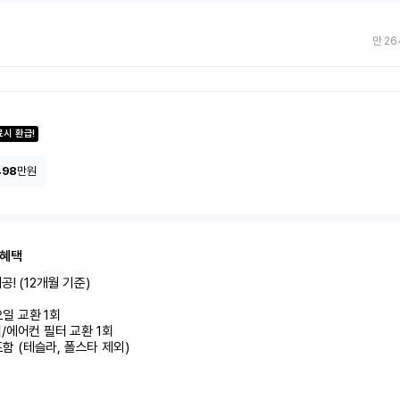
만 26
료시 환급!
498
만원
 혜택
! (12개월 기준)

미포함 (테슬라, 폴스타 제외)