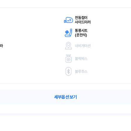
전동접이
사이드미러
통풍시트
(
운전석)
메라
내비게이션
블랙박스
블루투스
세부옵션 보기