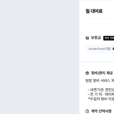
월 대여료
보증금
계약 만
undefined개월
정비/관리 제공
방문 정비 서비스 제공
  - 내연기관: 엔진오일 교환 1회

  - 전 기 차:  와이퍼/에어컨 필터 교환 1회

   *수입차 정비 
계약 선택사항