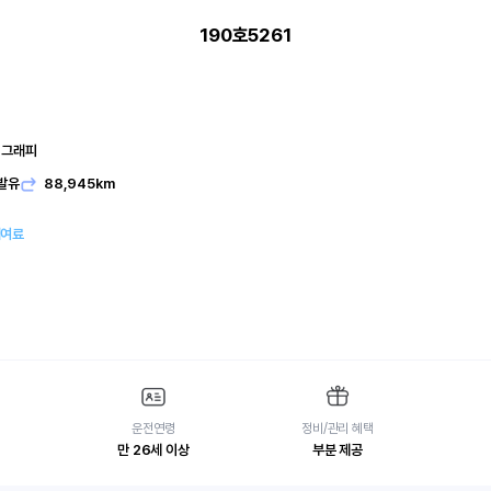
190호5261
리그래피
발유
88,945km
대여료
운전연령
정비/관리 혜택
만 26세 이상
부분 제공