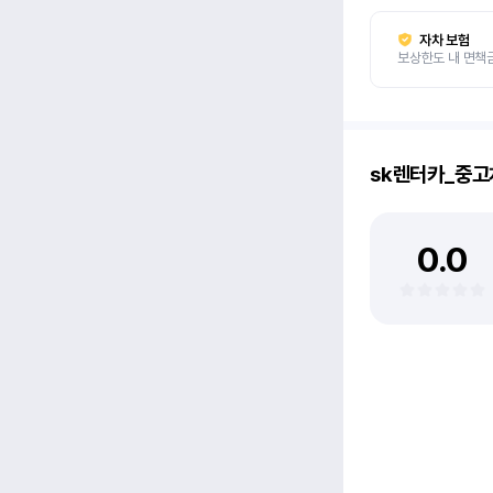
자차 보험
보상한도 내 면책
sk렌터카_중
0.0