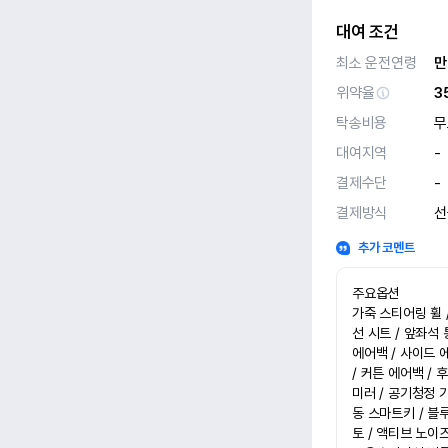
대여 조건
최소 운전연령
만
위약율
3
탁송비용
무
대여지역
-
결제수단
-
결제방식
선
추가 코멘트
주요옵션

가죽 스티어링 휠 /
선 시트 / 앞좌석 
에어백 / 사이드 
/ 커튼 에어백 / 
미러 / 공기청정 기
동 스마트키 / 블
토 / 액티브 노이즈