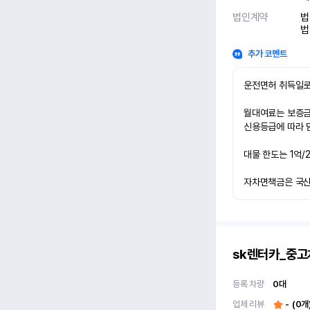
법인계약
법
법
추가 코멘트
운전면허 취득일로
월대여료는 보증금 
신용등급에 따라 담
대물 한도는 1억/
자차면책금은 국산차
sk렌터카_중
등록 차량
0
대
업체 리뷰
-
(
0
개