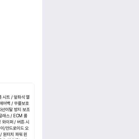
풍 시트 / 앞좌석 열
에어백 / 무릎보호 
차선이탈 방지 보조 
글래스 / ECM 룸
싱 와이퍼 / 버튼 시
레이/안드로이드 오
 / 원터치 파워 윈