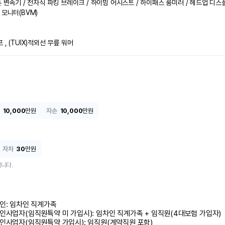
튼 변속기 / 전자식 파킹 브레이크 / 하이빔 어시스트 / 하이패스 룸미러 / 헤드업 디스플
모니터(BVM)

, (TUIX)적외선 무릎 워머
10,000
만원
자손
10,000
만원
자차
30
만원
니다.
인: 임차인 직계가족 

인사업자(임직원특약 미 가입시): 임차인 직계가족 + 임직원(4대보험 가입자)

인사업자(임직원특약 가입시): 임직원(계약직원 포함)