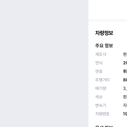
차량정보
주요 정보
제조사
현
연식
2
연료
휘
주행거리
8
배기량
3
색상
흰
변속기
자
차량번호
1