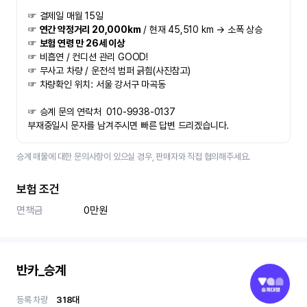
☞ 결제일 매월 15일 
☞ 
연간 약정거리 20,000km
 / 현재 45,510 km → 소폭 상승
☞ 
보험 연령 만 26세 이상
☞ 비흡연 / 컨디션 관리 GOOD!
☞ 무사고 차량 / 운전석 범퍼 긁힘(사진참고)
☞ 차량확인 위치: 서울 강서구 마곡동
☞ 승계 문의 연락처  010-9938-0137
부재중일시 문자를 남겨주시면 빠른 답변 드리겠습니다.
승계 매물에 대한 문의사항이 있으실 경우, 판매자와 직접 협의해주세요.
보험 조건
면책금
0만원
반카_승계
등록 차량
318
대