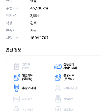
연료
경유
주행거리
45,510km
배기량
2,996
색상
흰색
변속기
자동
차량번호
180호1707
옵션 정보
썬루프
전동접이
(
일반)
사이드미러
열선시트
통풍시트
(
앞좌석)
(
운전석)
후방 카메라
내비게이션
하이패스
블랙박스
스마트키
블루투스