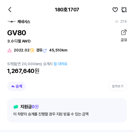
180호1707
214
제네시스
GV80
공유
3.0 디젤 AWD
2022.02
경유
45,510km
5
개월
(연 20,000km)
승계시
월 대여료
1,267,640
원
승계
알아보기
지원금
0
원
이 차량의 승계를 진행할 경우 지원 받을 수 있는 금액