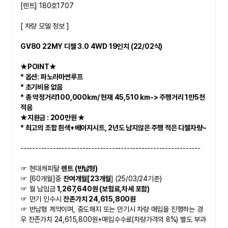
[렌트] 180호1707
[ 차량 모델 정보 ]
GV80 22MY 디젤 3.0 4WD 19인치 (22/02식)
★POINT★   
* 옵션: 파노라마썬루프
* 초기비용 없음
* 총 약정거리100,000km/ 현재 45,510 km-> 주행거리 1만5천 
적음 
★
​지원금 : 200만원 ★
* 최고의 조합 흰색+베이지시트, 2년도 남지않은 주행 적은 디젤차량~
-------------------------------------------------------------
☞ 현대캐피탈 
렌트 (반납형)
☞ [60개월]중 
잔여개월[23개월
] (25/03/24기준)
☞ 월 납입금 
1,267,640원 (보험료,차세 포함)
☞ 만기 인수시 
잔존가치 24,615,800원
☞ 반납형 계약이며, 중도해지 또는 만기시 차량 매입을 진행하는 경
우 잔존가치 24,615,800원+매입수수료(차량가격의 8%) 별도 부과