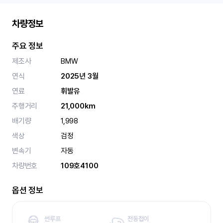
차량정보
주요 정보
제조사
BMW
연식
2025년 3월
연료
휘발유
주행거리
21,000km
배기량
1,998
색상
검정
변속기
자동
차량번호
109호4100
옵션 정보
썬루프
전동접이