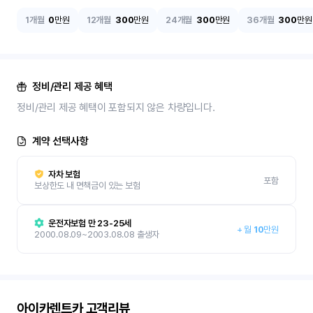
1개월
0
만원
12개월
300
만원
24개월
300
만원
36개월
300
만원
정비/관리 제공 혜택
정비/관리 제공 혜택이 포함되지 않은 차량입니다.
계약 선택사항
자차 보험
포함
보상한도 내 면책금이 있는 보험
운전자보험 만 23-25세
+
월
10
만원
2000.08.09~2003.08.08 출생자
아이카렌트카
고객리뷰