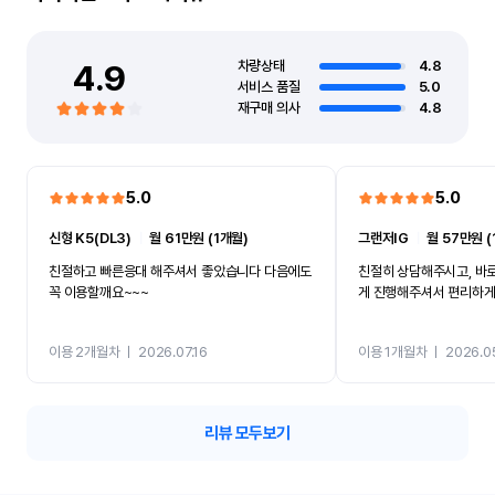
4.9
차량상태
4.8
서비스 품질
5.0
재구매 의사
4.8
5.0
5.0
신형 K5(DL3)
ㅣ
월 61만원 (1개월)
그랜저IG
ㅣ
월 57만원 (
친절하고 빠른응대 해주셔서 좋았습니다 다음에도
친절히 상담해주시고, 바
꼭 이용할깨요~~~
게 진행해주셔서 편리하게 
이용 2개월차
ㅣ
2026.07.16
이용 1개월차
ㅣ
2026.0
리뷰 모두보기