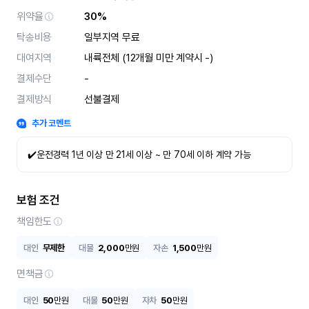
위약율
30%
탁송비용
일부지역 무료
대여지역
내륙전체 (12개월 미만 계약시 -)
결제수단
-
결제방식
선불결제
추가 코멘트
✔️운전경력 1년 이상 만 21세 이상 ~ 만 70세 이하 계약 가능
보험 조건
책임한도
대인
무제한
대물
2,000
만원
자손
1,500
만원
면책금
대인
50
만원
대물
50
만원
자차
50
만원