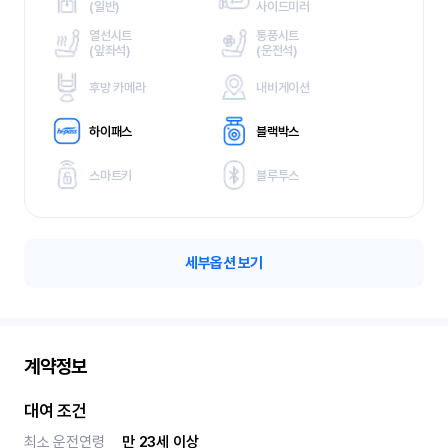
(
일반)
사이드미러
열선시트
통풍시트
(
앞좌석)
(
운전석)
후방 카메라
내비게이션
하이패스
블랙박스
스마트키
블루투스
세부옵션 보기
계약정보
대여 조건
최소 운전연령
만 23세 이상