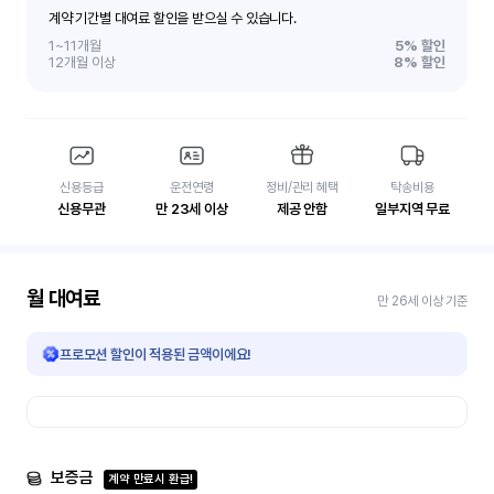
계약 기간별 대여료 할인을 받으실 수 있습니다.
1~11개월
5%
할인
12개월 이상
8%
할인
신용등급
운전연령
정비/관리 혜택
탁송비용
신용무관
만 23세 이상
제공 안함
일부지역 무료
월 대여료
만 26세 이상 기준
프로모션 할인이 적용된 금액이에요!
보증금
계약 만료시 환급!