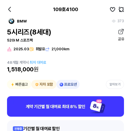
109호4100
373
BMW
5시리즈(8세대)
공유
520i M 스포츠팩
2025.03
휘발유
21,000km
48
개월
계약시
최저 대여료
1,518,000
원
빠른출고
자차 포함
프로모션
알아보기
기간별 월 대여료 할인
진행중