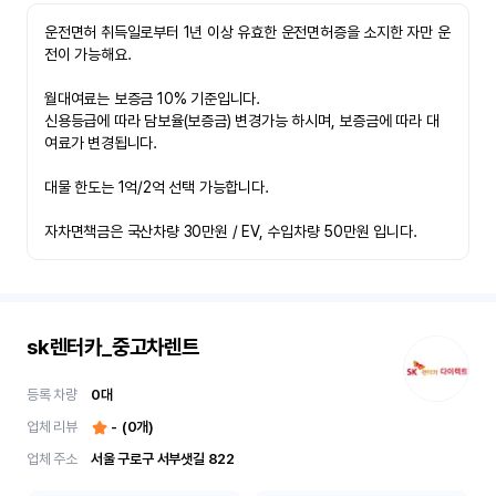
운전면허 취득일로부터 1년 이상 유효한 운전면허증을 소지한 자만 운
전이 가능해요.

월대여료는 보증금 10% 기준입니다.

신용등급에 따라 담보율(보증금) 변경가능 하시며, 보증금에 따라 대
여료가 변경됩니다.

대물 한도는 1억/2억 선택 가능합니다.

자차면책금은 국산차량 30만원 / EV, 수입차량 50만원 입니다.
sk렌터카_중고차렌트
등록 차량
0
대
업체 리뷰
-
(
0
개)
업체 주소
서울 구로구 서부샛길 822