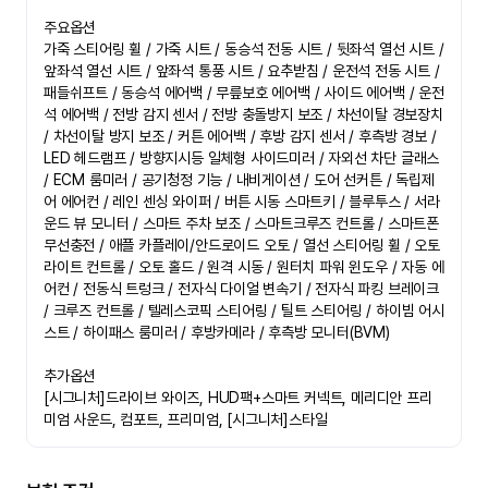
주요옵션

가죽 스티어링 휠 / 가죽 시트 / 동승석 전동 시트 / 뒷좌석 열선 시트 / 
앞좌석 열선 시트 / 앞좌석 통풍 시트 / 요추받침 / 운전석 전동 시트 / 
패들쉬프트 / 동승석 에어백 / 무릎보호 에어백 / 사이드 에어백 / 운전
석 에어백 / 전방 감지 센서 / 전방 충돌방지 보조 / 차선이탈 경보장치 
/ 차선이탈 방지 보조 / 커튼 에어백 / 후방 감지 센서 / 후측방 경보 / 
LED 헤드램프 / 방향지시등 일체형 사이드미러 / 자외선 차단 글래스 
/ ECM 룸미러 / 공기청정 기능 / 내비게이션 / 도어 선커튼 / 독립제
어 에어컨 / 레인 센싱 와이퍼 / 버튼 시동 스마트키 / 블루투스 / 서라
운드 뷰 모니터 / 스마트 주차 보조 / 스마트크루즈 컨트롤 / 스마트폰 
무선충전 / 애플 카플레이/안드로이드 오토 / 열선 스티어링 휠 / 오토 
라이트 컨트롤 / 오토 홀드 / 원격 시동 / 원터치 파워 윈도우 / 자동 에
어컨 / 전동식 트렁크 / 전자식 다이얼 변속기 / 전자식 파킹 브레이크 
/ 크루즈 컨트롤 / 텔레스코픽 스티어링 / 틸트 스티어링 / 하이빔 어시
스트 / 하이패스 룸미러 / 후방카메라 / 후측방 모니터(BVM)

추가옵션

[시그니처]드라이브 와이즈, HUD팩+스마트 커넥트, 메리디안 프리
미엄 사운드, 컴포트, 프리미엄, [시그니처]스타일