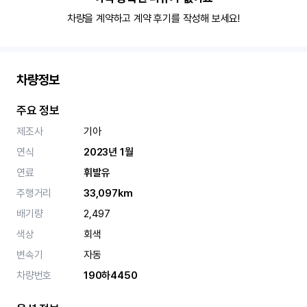
차량을 계약하고 계약 후기를 작성해 보세요!
차량정보
주요 정보
제조사
기아
연식
2023년 1월
연료
휘발유
주행거리
33,097km
배기량
2,497
색상
회색
변속기
자동
차량번호
190하4450