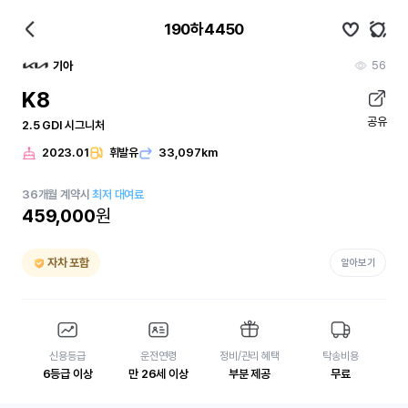
190하4450
56
기아
K8
공유
2.5 GDI 시그니처
2023.01
휘발유
33,097km
36
개월
계약시
최저 대여료
459,000
원
자차 포함
알아보기
신용등급
운전연령
정비/관리 혜택
탁송비용
6등급 이상
만 26세 이상
부분 제공
무료