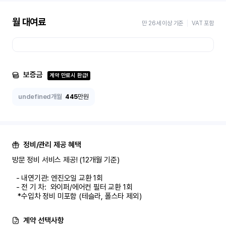
월 대여료
만 26세 이상 기준
VAT 포함
보증금
계약 만료시 환급!
undefined개월
445
만원
정비/관리 제공 혜택
방문 정비 서비스 제공! (12개월 기준)

  - 내연기관: 엔진오일 교환 1회

  - 전 기 차:  와이퍼/에어컨 필터 교환 1회

   *수입차 정비 미포함 (테슬라, 폴스타 제외)
계약 선택사항