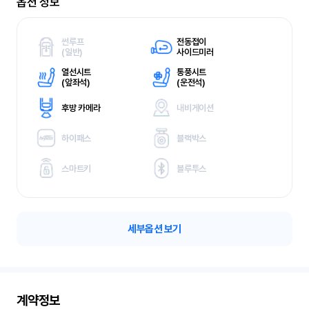
옵션 정보
썬루프
전동접이
(
일반)
사이드미러
열선시트
통풍시트
(
앞좌석)
(
운전석)
후방 카메라
내비게이션
하이패스
블랙박스
스마트키
블루투스
세부옵션 보기
계약정보