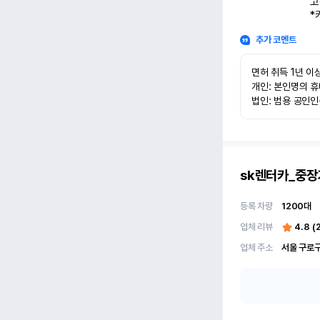
고
*
추가 코멘트
면허 취득 1년 이상
개인: 본인명의 휴
법인: 범용 공인
sk렌터카_중장
등록 차량
1200
대
업체 리뷰
4.8
(
업체 주소
서울 구로구