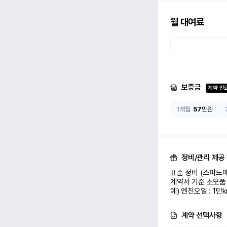
월 대여료
보증금
계약 만
1개월
57
만원
정비/관리 제공
표준 정비 (스피드메
계약서 기준 소모품 
예) 엔진오일 : 1만
계약 선택사항