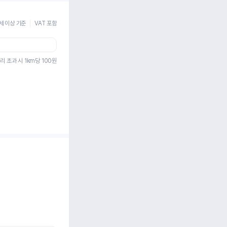
세 이상 기준
VAT 포함
리 초과 시 1km당
100
원