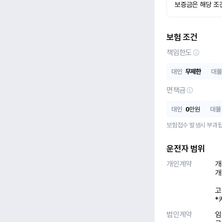
보증금은 해당 조
보험 조건
책임한도
대인
무제한
대물
면책금
대인
0
만원
대물
보험접수 발생시 부과됩
운전자 범위
개인계약
개
개
고
*
법인계약
임