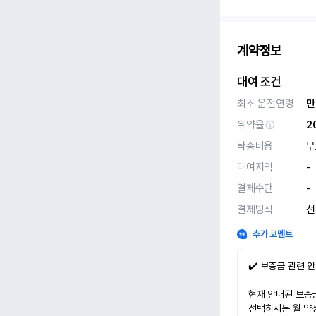
계약정보
대여 조건
최소 운전연령
만
위약율
2
탁송비용
무
대여지역
-
결제수단
-
결제방식
선
추가 코멘트
✔️ 보증금 관련 
현재 안내된 보증금
선택하시는 월 약