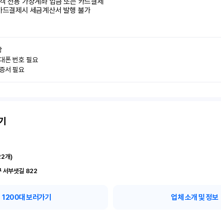
객 전용 가상계좌 입금 또는 카드결제

카드결제시 세금계산서 발행 불가


대폰 번호 필요

인증서 필요
기
22
개)
 서부샛길 822
1200
대 보러가기
업체 소개 및 정보