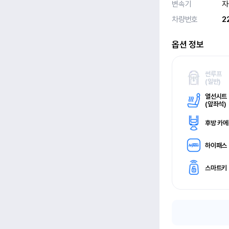
변속기
자
차량번호
2
옵션 정보
썬루프
(
일반)
열선시트
(
앞좌석)
후방 카
하이패스
스마트키