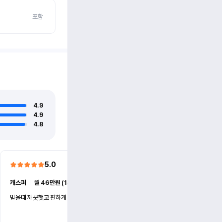
포함
4.9
4.9
4.8
5.0
5.0
캐스퍼
ㅣ
월 46만원 (1개월)
EV6
ㅣ
월 74만원 (1개월)
받을때 깨끗햇고 편하게 잘이용했습니다!
전기차 처음 타봤는데 편하게 
니다