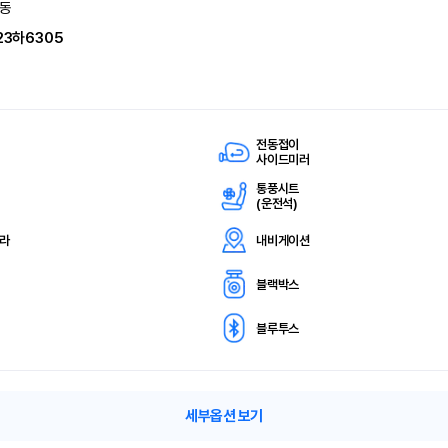
동
23하6305
전동접이
사이드미러
통풍시트
(
운전석)
메라
내비게이션
블랙박스
블루투스
세부옵션 보기