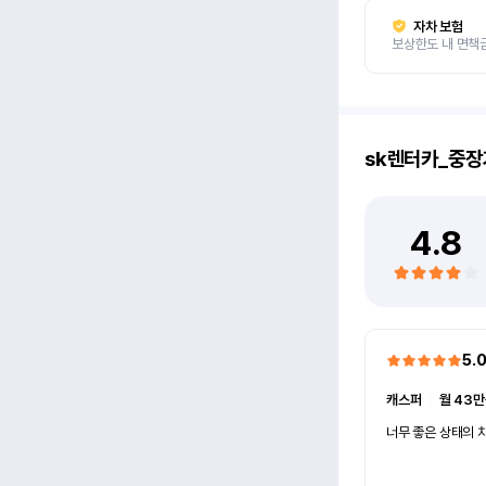
자차 보험
보상한도 내 면책
sk렌터카_중장
4.8
5.
캐스퍼
ㅣ
월 43만
너무 좋은 상태의 차