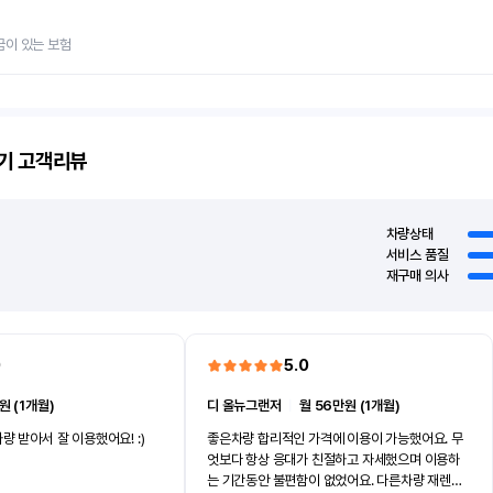
금이 있는 보험
기
고객리뷰
차량상태
서비스 품질
재구매 의사
0
5.0
원 (1개월)
디 올뉴그랜저
ㅣ
월 56만원 (1개월)
량 받아서 잘 이용했어요! :)
좋은차량 합리적인 가격에 이용이 가능했어요. 무
엇보다 항상 응대가 친절하고 자세했으며 이용하
는 기간동안 불편함이 없었어요. 다른차량 재렌트