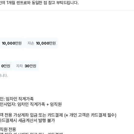
건의 1개월 렌트료와 동일한 점 참고 부탁드립니다.
10,000
만원
자손
10,000
만원
0
만원
자차
30
만원
니다.
인: 임차인 직계가족 

인사업자: 임차인 직계가족 + 임직원

객 전용 가상계좌 입금 또는 카드결제 (※ 개인 고객은 카드결제 필수)

카드결제시 세금계산서 발행 불가
직원 전용
