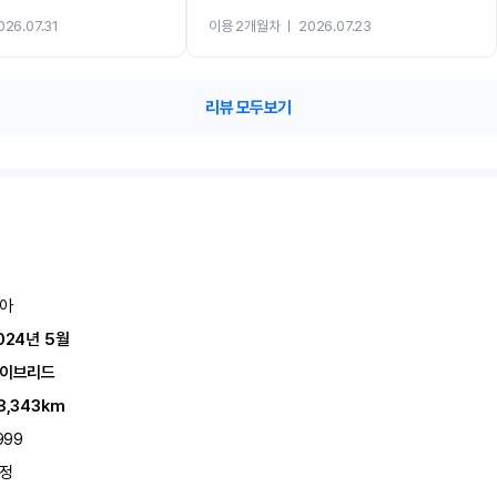
까지 진행할만큼 여러가지로 만족스럽습니다. 반
026.07.31
이용 2개월차
ㅣ
2026.07.23
카 렌트 고민없이 강추합니다!!
리뷰 모두보기
아
024년 5월
이브리드
8,343km
999
정