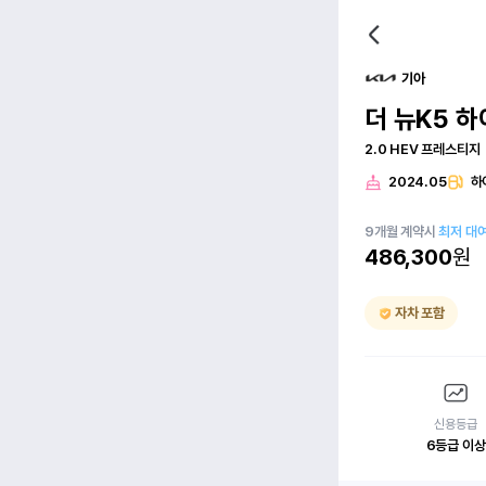
기아
더 뉴K5 하
2.0 HEV 프레스티지
2024.05
하
9
개월
계약시
최저 대
486,300
원
자차 포함
신용등급
6등급 이상