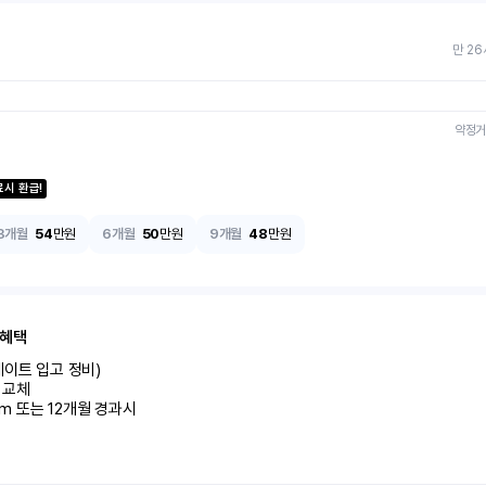
만 26
약정거
료시 환급!
3개월
54
만원
6개월
50
만원
9개월
48
만원
 혜택
이트 입고 정비)

교체

km 또는 12개월 경과시