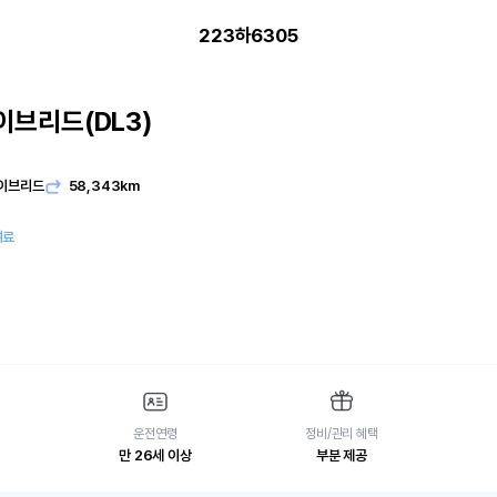
223하6305
이브리드(DL3)
이브리드
58,343km
여료
운전연령
정비/관리 혜택
만 26세 이상
부분 제공