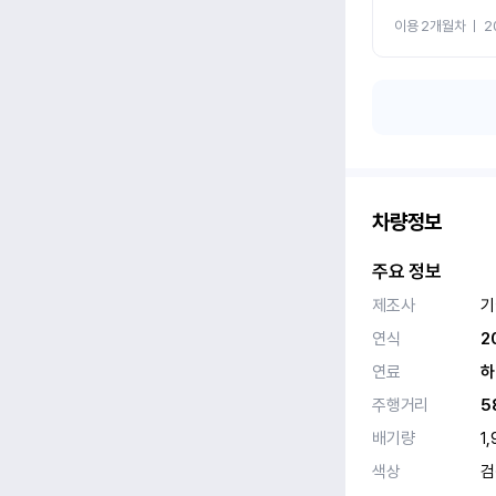
이용 2개월차
ㅣ
2
차량정보
주요 정보
제조사
기
연식
2
연료
하
주행거리
5
배기량
1,
색상
검