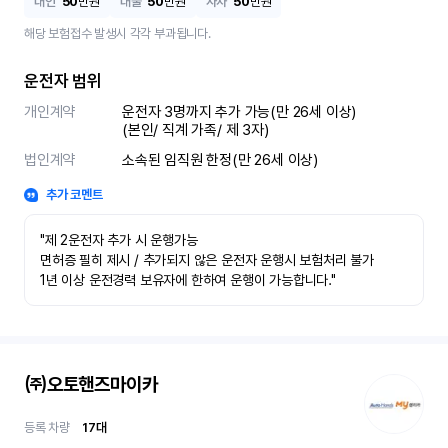
대인
50
만원
대물
50
만원
자차
50
만원
해당 보험접수 발생시 각각 부과됩니다.
운전자 범위
개인계약
운전자 3명까지 추가 가능(만 26세 이상)

(본인/ 직계 가족/ 제 3자)
법인계약
소속된 임직원 한정(만 26세 이상)
추가 코멘트
"제 2운전자 추가 시 운행가능

면허증 필히 제시 / 추가되지 않은 운전자 운행시 보험처리 불가

1년 이상 운전경력 보유자에 한하여 운행이 가능합니다."
㈜오토핸즈마이카
등록 차량
17
대