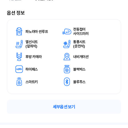
옵션 정보
전동접이
파노라마 썬루프
사이드미러
열선시트
통풍시트
(
앞좌석)
(
운전석)
후방 카메라
내비게이션
하이패스
블랙박스
스마트키
블루투스
세부옵션 보기