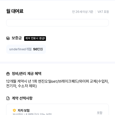
월 대여료
만 26세 이상 기준
VAT 포함
보증금
계약 만료시 환급!
undefined개월
50
만원
정비/관리 제공 혜택
12개월 계약시 년 1회 엔진오일set/브레이크패드/와이퍼 교체(수입차, 
전기차, 수소차 제외)
계약 선택사항
자차 보험
포함
보상한도 내 면책금이 있는 보험