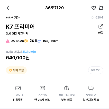
36호7120
6204
기아
K7 프리미어
공유
3.0 GDi 시그니처
2019.06
휘발유
108,114km
9
개월
계약시
최저 대여료
640,000
원
자차 포함
알아보기
신용등급
운전연령
정비/관리 혜택
탁송비용
신용무관
만 26세 이상
부분 제공
일부지역 무료