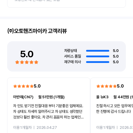
㈜오토핸즈마이카
고객리뷰
5.0
차량상태
5.0
서비스 품질
5.0
재구매 의사
5.0
5.0
5.0
아반떼(CN7)
ㅣ
월 51만원 (1개월)
올 뉴K3
ㅣ
월 44만원 (
차 인도 받기전 친절대응 부터 기분좋은 업체예요.
친절 하시고 모든 업무에 
차 상태도 자세히 알려주시고 차 상태도 생각했던
한 진행에 감사 드립니다
것보다 훨씬 좋아요. 차 관리 꼼꼼히 하는 업체인것
같아서 앞으로도 이용할것같아요.
이용 1개월차
ㅣ
2026.04.27
이용 1개월차
ㅣ
2026.0