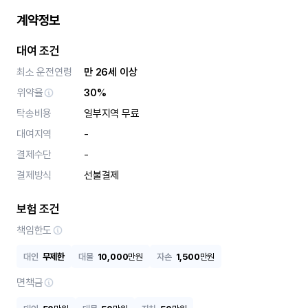
계약정보
대여 조건
최소 운전연령
만 26세 이상
위약율
30%
탁송비용
일부지역 무료
대여지역
-
결제수단
-
결제방식
선불결제
보험 조건
책임한도
대인
무제한
대물
10,000
만원
자손
1,500
만원
면책금