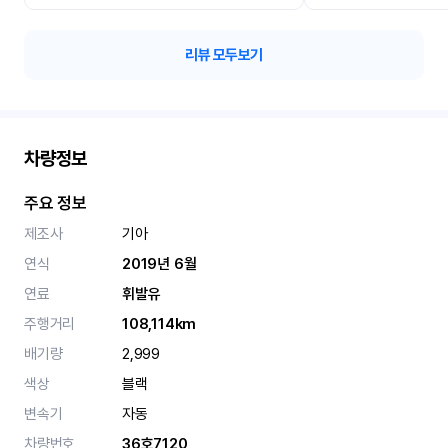
리뷰 모두보기
차량정보
주요 정보
제조사
기아
연식
2019년 6월
연료
휘발유
주행거리
108,114km
배기량
2,999
색상
블랙
변속기
자동
차량번호
36호7120