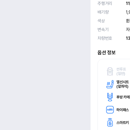
주행거리
1
배기량
1,
색상
휜
변속기
자
차량번호
1
옵션 정보
썬루프
(
일반)
열선시트
(
앞좌석)
후방 카
하이패스
스마트키