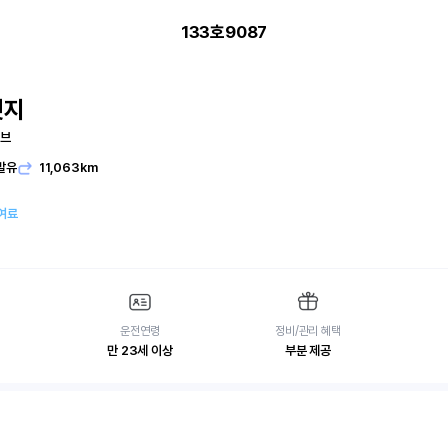
133호9087
엣지
시브
발유
11,063km
여료
운전연령
정비/관리 혜택
만 23세 이상
부분 제공