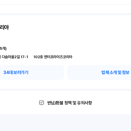
리아
15
개)
경기 시흥시 다솜마을2길 17-1	102호 엔터프라이즈코리아
34
대 보러가기
업체 소개 및 정보
반납/환불 정책 및 유의사항