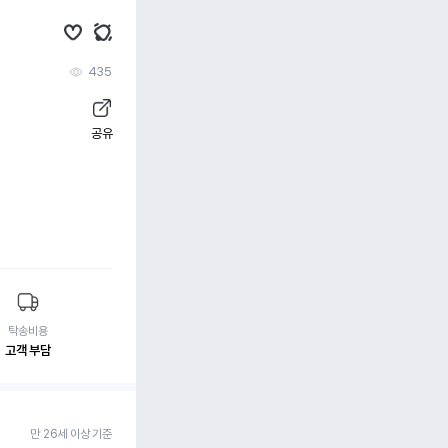
435
공유
탁송비용
고객 부담
만 26세 이상 기준