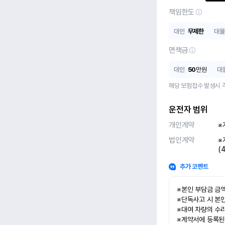
책임한도
대인
무제한
대물
면책금
대인
50
만원
대
해당 보험접수 발생시 
운전자 범위
개인계약
※
법인계약
※
(
추가 코멘트
※본인 부담금 금액
※단독사고 시 본인
※대여 차량의 수리
※계약서에 등록된