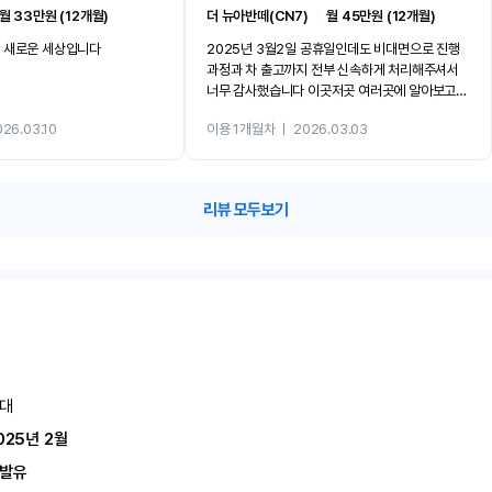
월 33만원 (12개월)
더 뉴아반떼(CN7)
ㅣ
월 45만원 (12개월)
 새로운 세상입니다
2025년 3월2일 공휴일인데도 비대면으로 진행
과정과 차 출고까지 전부 신속하게 처리해주셔서
너무 감사했습니다 이곳저곳 여러곳에 알아보고
선택한곳이 반카인데 렌터비랑 보증금이 제일 저
026.03.10
이용 1개월차
ㅣ
2026.03.03
렴했고 매물올려놓은걸 보고 마음에 드는차 문의
하니깐 문의한 그대로 진행되었습니다 중고차인데
도 2025년 11월 출고해서 키로수도 새차급입니
다..탁송기사님도 친절하셨고 그냥 모든게 만족했
리뷰 모두보기
습니다 너무 감사합니다..
대
025년 2월
발유