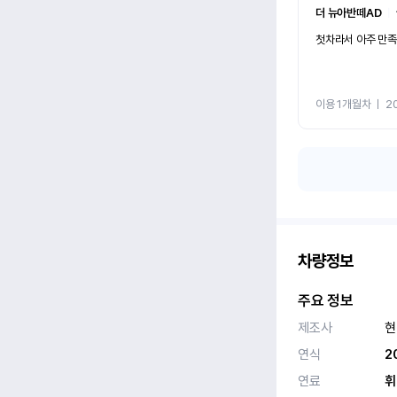
더 뉴아반떼AD
ㅣ
첫차라서 아주 만족
이용 1개월차
ㅣ
2
차량정보
주요 정보
제조사
현
연식
2
연료
휘