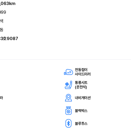
1,063km
999
색
동
33호9087
전동접이
사이드미러
통풍시트
(
운전석)
메라
내비게이션
블랙박스
블루투스