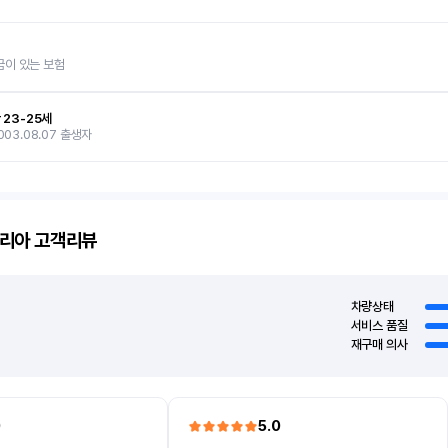
금이 있는 보험
 23-25세
003.08.07 출생자
리아
고객리뷰
차량상태
서비스 품질
재구매 의사
0
5.0