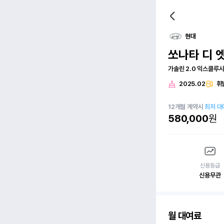
현대
쏘나타 디 
가솔린 2.0 익스클루
2025.02
휘
12
개월
계약시
최저 대
580,000
원
신용등급
신용무관
월 대여료