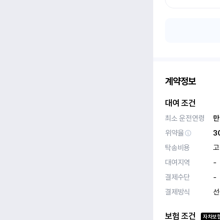
계약정보
대여 조건
최소 운전연령
만
위약율
3
탁송비용
고
대여지역
-
결제수단
-
결제방식
선
보험 조건
자차보