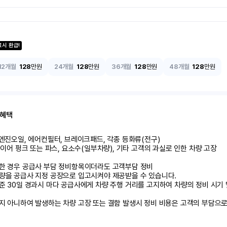
료시 환급!
12개월
128
만원
24개월
128
만원
36개월
128
만원
48개월
128
만원
 혜택
 엔진오일, 에어컨필터, 브레이크패드, 각종 등화류(전구)

 타이어 펑크 또는 파스, 요소수(일부차량), 기타 고객의 과실로 인한 차량 고장

백한 경우 공급사 부담 정비항목이더라도 고객부담 정비

차량을 공급사 지정 공장으로 입고시켜야 제공받을 수 있습니다.

준 30일 경과시 마다 공급사에게 차량 주행 거리를 고지하여 차량의 정비 시기 
하지 아니하여 발생하는 차량 고장 또는 결함 발생시 정비 비용은 고객의 부담으로