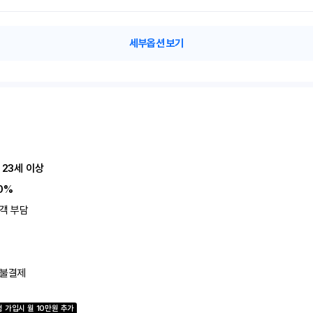
세부옵션 보기
 23세 이상
0%
객 부담
불결제
험 가입시
월
10
만원 추가