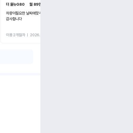
더 올뉴G80
ㅣ
월 89만원 (12개월)
캐스퍼
ㅣ
월 49만원 (1개월)
차량이필요한 날짜에맞추어 원할한배차해주셔서
연장하게 되었는데 친절하게 
감사합니다
이용 2개월차
ㅣ
2026.02.04
이용 1개월차
ㅣ
2025.10.22