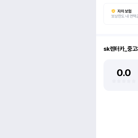
자차 보험
보상한도 내 면책
sk렌터카_중
0.0