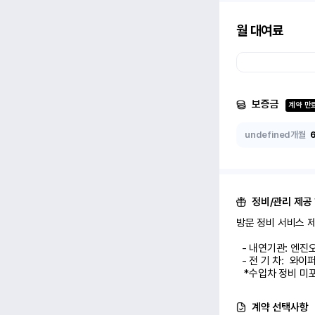
월 대여료
보증금
계약 만
undefined개월
정비/관리 제공
방문 정비 서비스 제공
  - 내연기관: 엔진오일 교환 1회

  - 전 기 차:  와이퍼/에어컨 필터 교환 1회

   *수입차 정비 
계약 선택사항