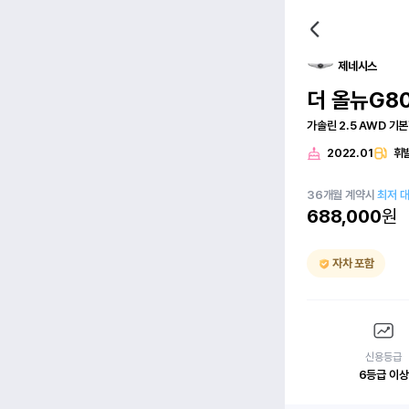
제네시스
더 올뉴G8
가솔린 2.5 AWD 기
2022.01
휘
36
개월
계약시
최저 
688,000
원
자차 포함
신용등급
6등급 이상