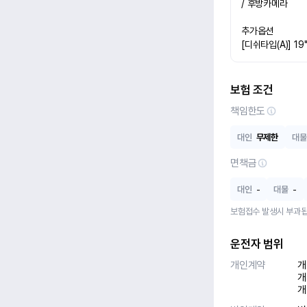
/ 후방카메라

추가옵션

[디쉬타입(A)] 
보험 조건
책임한도
대인
무제한
대물
면책금
대인
-
대물
-
보험접수 발생시 부과됩
운전자 범위
개인계약
개
개
개