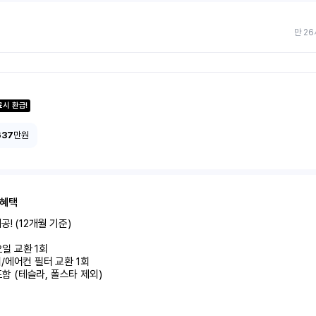
만 26
료시 환급!
637
만원
 혜택
! (12개월 기준)

미포함 (테슬라, 폴스타 제외)