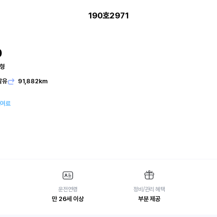
190호2971
0
본형
발유
91,882km
대여료
운전연령
정비/관리 혜택
만 26세 이상
부분 제공