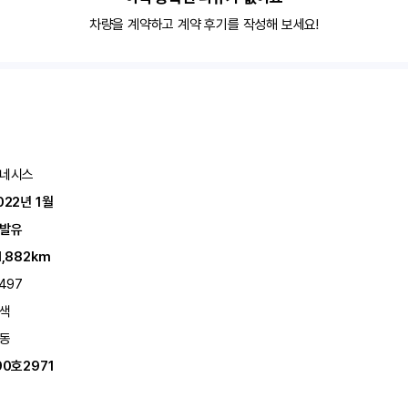
차량을 계약하고 계약 후기를 작성해 보세요!
네시스
022년 1월
발유
1,882km
,497
색
동
90호2971