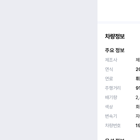
차량정보
주요 정보
제조사
제
연식
2
연료
휘
주행거리
9
배기량
2
색상
회
변속기
자
차량번호
1