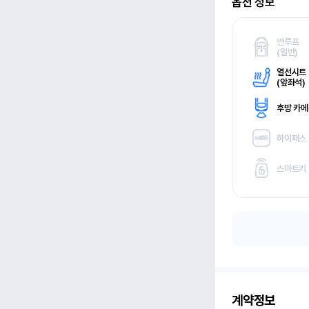
옵션 정보
썬루프
(
일반)
열선시트
(
앞좌석)
후방 카
하이패스
스마트키
계약정보