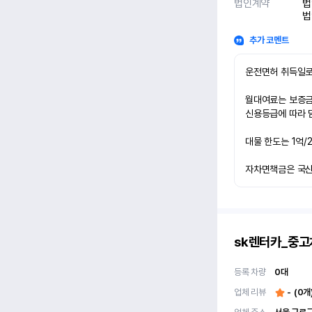
법인계약
법
법
추가 코멘트
운전면허 취득일로
월대여료는 보증금 
신용등급에 따라 담
대물 한도는 1억/
자차면책금은 국산차
sk렌터카_중
등록 차량
0
대
업체 리뷰
-
(
0
개