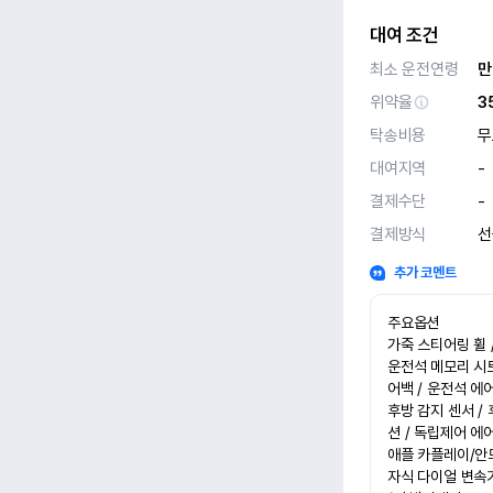
대여 조건
최소 운전연령
만
위약율
3
탁송비용
무
대여지역
-
결제수단
-
결제방식
선
추가 코멘트
주요옵션

가죽 스티어링 휠 /
운전석 메모리 시트
어백 / 운전석 에어
후방 감지 센서 / 
션 / 독립제어 에
애플 카플레이/안드
자식 다이얼 변속기