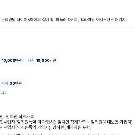
19" 콘티넨탈 타이어&하이퍼 실버 휠, 파퓰러 패키지, 드라이빙 어시스턴스 패키지Ⅱ
10,000
만원
자손
10,000
만원
자차
30
만원
니다.
인: 임차인 직계가족 

인사업자(임직원특약 미 가입시): 임차인 직계가족 + 임직원(4대보험 가입자)

인사업자(임직원특약 가입시): 임직원(계약직원 포함)