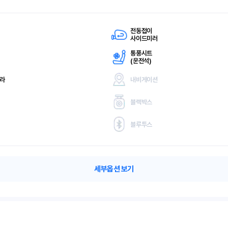
전동접이
사이드미러
통풍시트
(
운전석)
메라
내비게이션
블랙박스
블루투스
세부옵션 보기