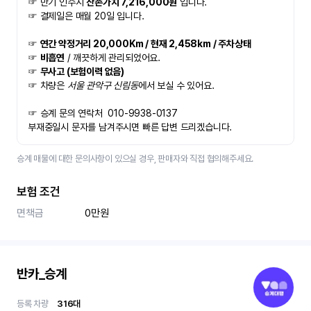
☞ 만기 인수시 
잔존가치 7,216,000원
 입니다. 
☞ 결제일은 매월 20일 입니다.
☞ 
연간 약정거리 20,000Km / 현재 2,458km / 주차상태
☞ 
비흡연
 / 깨끗하게 관리되었어요.
☞ 
무사고 (보험이력 없음)
☞ 차량은
 서울 관악구 신림동
에서 보실 수 있어요.
☞ 승계 문의 연락처  010-9938-0137
부재중일시 문자를 남겨주시면 빠른 답변 드리겠습니다.
승계 매물에 대한 문의사항이 있으실 경우, 판매자와 직접 협의해주세요.
보험 조건
면책금
0만원
반카_승계
등록 차량
316
대