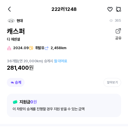
222러1248
365
현대
캐스퍼
공유
디 에센셜
2024.09
휘발유
2,458km
36
개월
(연 20,000km)
승계시
월 대여료
281,400
원
승계
알아보기
지원금
0
원
이 차량의 승계를 진행할 경우 지원 받을 수 있는 금액