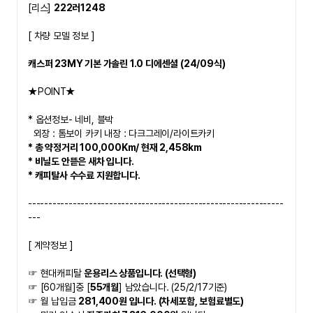
[리스] 
222러1248
​[ 차량 모델 정보 ]
캐스퍼 23MY 기본 가솔린 1.0 디에센셜 (24/09식)
★POINT★   
* 옵션정보- 네비, 블박
  외장 : 톰보이 카키 내장 : 다크그레이/라이트카키
* 총 약정거리 100,000Km/ 현재 2,458km
* 비닐도 안뜯은 새차 입니다.
* 캐피탈사 수수료 지원합니다.
---------------------------------------------------------------
---
[ 계약정보 ]
☞ 현대캐피탈 
운용리스 상품입니다. (선택형)
☞ [60개월]중 [
55개월
] 남았습니다. (25/2/17기준)
☞ 월 납입금 
281,400원 입니다. (차세포함, 보험료별도)