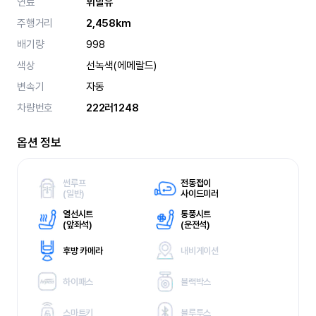
연료
휘발유
주행거리
2,458km
배기량
998
색상
선녹색(에메랄드)
변속기
자동
차량번호
222러1248
옵션 정보
썬루프
전동접이
(
일반)
사이드미러
열선시트
통풍시트
(
앞좌석)
(
운전석)
후방 카메라
내비게이션
하이패스
블랙박스
스마트키
블루투스