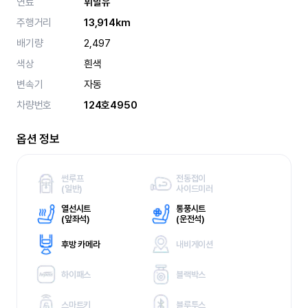
연료
휘발유
주행거리
13,914km
배기량
2,497
색상
흰색
변속기
자동
차량번호
124호4950
옵션 정보
썬루프
전동접이
(
일반)
사이드미러
열선시트
통풍시트
(
앞좌석)
(
운전석)
후방 카메라
내비게이션
하이패스
블랙박스
스마트키
블루투스