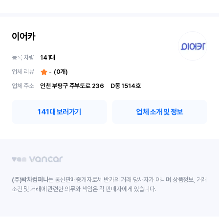
이어카
등록 차량
141
대
업체 리뷰
-
(
0
개)
업체 주소
인천 부평구 주부토로 236	D동 1514호
141
대 보러가기
업체 소개 및 정보
(주)박차컴퍼니
는 통신판매중개자로서 반카의 거래 당사자가 아니며 상품정보, 거래
조건 및 거래에 관련한 의무와 책임은 각 판매자에게 있습니다.