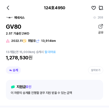
124호4950
268
제네시스
GV80
공유
2.5T 가솔린 2WD
2022.11
휘발유
13,914km
13
개월
(연 15,000km)
승계시
월 대여료
1,278,530
원
승계
알아보기
지원금
0
원
이 차량의 승계를 진행할 경우 지원 받을 수 있는 금액