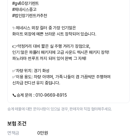
#gv80장기렌트
#제네시스중고
#법인장기렌트카추천
✨제네시스 외장 컬러 중 가장 인기많은
화이트 외장에 예쁜 브라운 시트 장착되어 있습니다.
👉약정거리 대비 짧은 실 주행 거리가 장점으로,
인기 많은 파퓰러 패키지에 고급 사운드 렉시콘 패키지 장착!
파노라마 썬루프 까지 되어 있어 완벽 그 자체!
✅차량 위치: 경기 화성
✅이용 용도: 차량 아끼며, 가족 나들이 겸 가끔씩만 주행하여
신차급 컨디션 유지 중입니다.
📞승계 문의 : 010-9669-8915​ 
승계 매물에 대한 문의사항이 있으실 경우, 판매자와 직접 협의해주세요.
보험 조건
면책금
0만원