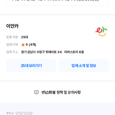
이안카
등록 차량
25
대
업체 리뷰
5
(
4
개)
업체 주소
경기 성남시 수정구 위례서로 34	리버스토리 8층
25
대 보러가기
업체 소개 및 정보
반납/환불 정책 및 유의사항