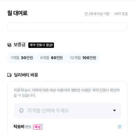
월 대여료
만 26세 이상 기준
VAT 포함
보증금
계약 만료시 환급!
1개월
30
만원
6개월
60
만원
12개월
100
만원
딜리버리 비용
차량 탁송시 지역에 따른 예상 비용이며 정확한 비용은 계약 진행시 확인하
실 수 있습니다.
지역을 선택해 주세요
탁송비
원
편도
예상