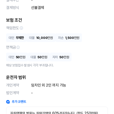
결제수단
-
결제방식
선불결제
보험 조건
책임한도
대인
무제한
대물
10,000
만원
자손
1,500
만원
면책금
대인
50
만원
대물
50
만원
자차
50
만원
해당 보험접수 발생시 각각 부과됩니다.
운전자 범위
개인계약
임차인 외 2인 까지 가능
법인계약
-
추가 코멘트
자차면책의 범위는 차량가액의 60%까지입니다. (한도 250만원)