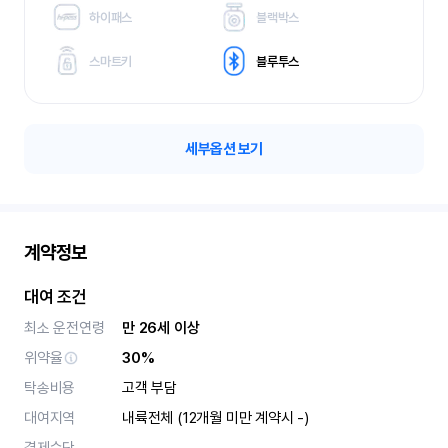
하이패스
블랙박스
스마트키
블루투스
세부옵션 보기
계약정보
대여 조건
최소 운전연령
만 26세 이상
위약율
30%
탁송비용
고객 부담
대여지역
내륙전체 (12개월 미만 계약시 -)