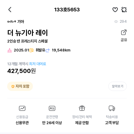
133호5653
294
기아
더 뉴기아 레이
공유
2인승 밴 프레스티지 스페셜
2025.01
휘발유
19,548km
12
개월
계약시
최저 대여료
427,500
원
자차 포함
알아보기
신용등급
운전연령
정비/관리 혜택
탁송비용
신용무관
만 26세 이상
제공 안함
고객 부담