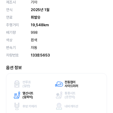
제조사
기아
연식
2025년 1월
연료
휘발유
주행거리
19,548km
배기량
998
색상
흰색
변속기
자동
차량번호
133호5653
옵션 정보
썬루프
전동접이
(
일반)
사이드미러
열선시트
통풍시트
(
앞좌석)
(
운전석)
후방 카메라
내비게이션