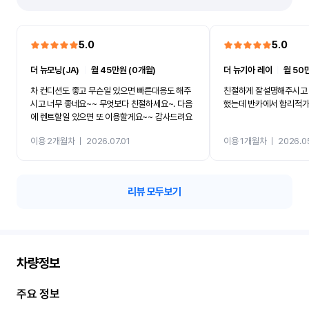
5.0
5.0
더 뉴모닝(JA)
ㅣ
월 45만원 (0개월)
더 뉴기아 레이
ㅣ
월 50
차 컨디션도 좋고 무슨일 있으면 빠른대응도 해주
친절하게 잘설명해주시고 
시고 너무 좋네요~~ 무엇보다 친절하세요~. 다음
했는데 반카에서 합리적
에 렌트할일 있으면 또 이용할게요~~ 감사드려요
이용 2개월차
ㅣ
2026.07.01
이용 1개월차
ㅣ
2026.0
리뷰 모두보기
차량정보
주요 정보