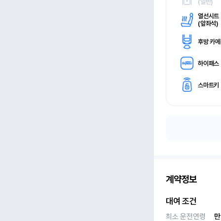
(
일반)
열선시트
(
앞좌석)
후방 카
하이패스
스마트키
계약정보
대여 조건
최소 운전연령
만