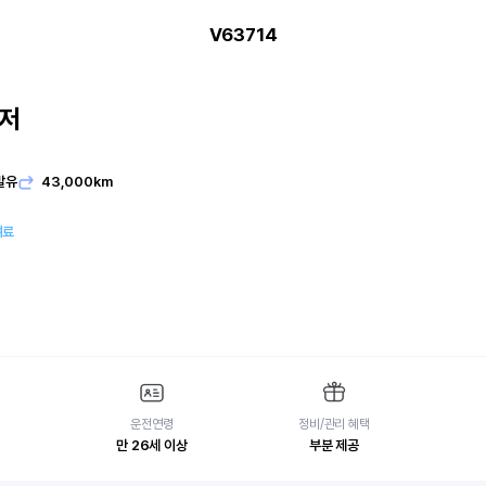
V63714
저
발유
43,000km
여료
운전연령
정비/관리 혜택
만 26세 이상
부분 제공