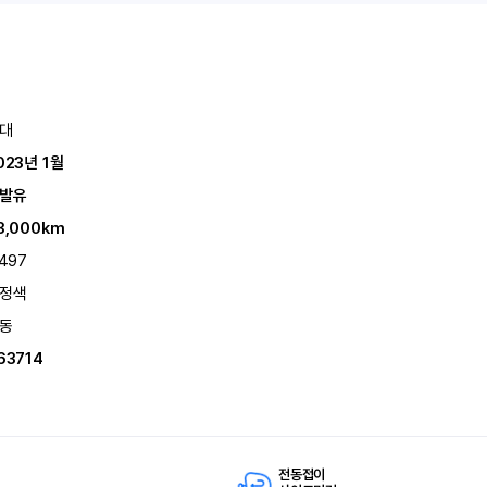
대
023년 1월
발유
3,000km
,497
정색
동
63714
전동접이