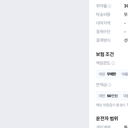
위약율
3
탁송비용
무
대여지역
-
결제수단
-
결제방식
선
보험 조건
책임한도
대인
무제한
대물
면책금
대인
50
만원
대
해당 보험접수 발생시 
운전자 범위
개인계약
등