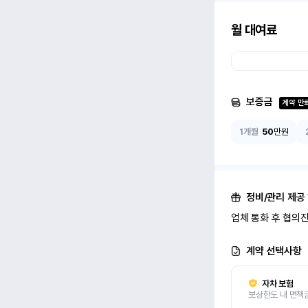
월 대여료
보증금
계약 만
1개월
50
만원
정비/관리 제공
업체 통화 후 협의
계약 선택사항
자차 보험
보상한도 내 면책