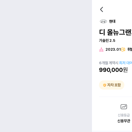
현대
디 올뉴그랜
가솔린 2.5
2023.01
휘
6
개월
계약시
최저 대
990,000
원
자차 포함
신용등급
신용무관