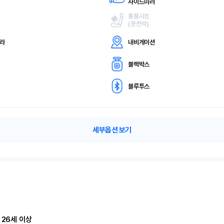
사이드미러
통풍시트
(
운전석)
메라
내비게이션
블랙박스
블루투스
세부옵션 보기
 26세 이상