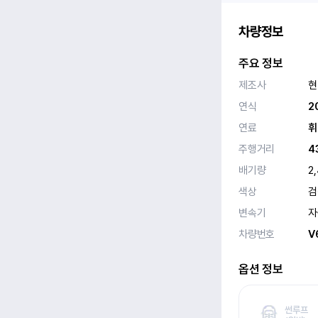
차량정보
주요 정보
제조사
현
연식
2
연료
휘
주행거리
4
배기량
2
색상
검
변속기
자
차량번호
V
옵션 정보
썬루프