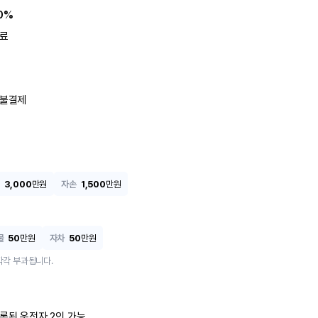
0%
료
불결제
3,000
만원
자손
1,500
만원
물
50
만원
자차
50
만원
각각 부과됩니다.
록된 운전자 2인 가능