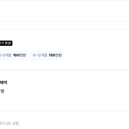
료시 환급!
2-5개월
100
만원
6-12개월
150
만원
 혜택
진행
금이 있는 보험