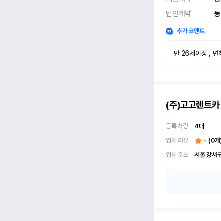
법인계약
등
추가 코멘트
만 26세이상 , 
(주)고고렌트카
등록 차량
4
대
업체 리뷰
-
(
0
개
업체 주소
서울 강서구