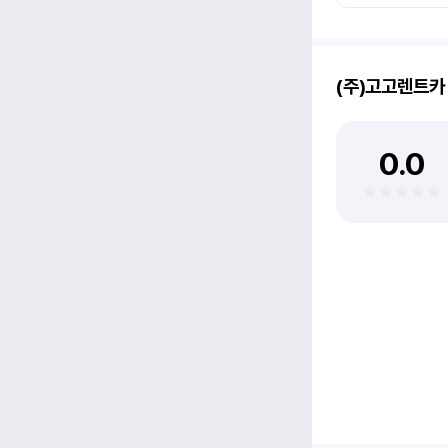
(주)고고렌트카
0.0