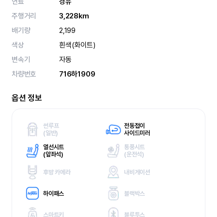
연료
경유
주행거리
3,228km
배기량
2,199
색상
흰색(화이트)
변속기
자동
차량번호
716하1909
옵션 정보
썬루프
전동접이
(
일반)
사이드미러
열선시트
통풍시트
(
앞좌석)
(
운전석)
후방 카메라
내비게이션
하이패스
블랙박스
스마트키
블루투스