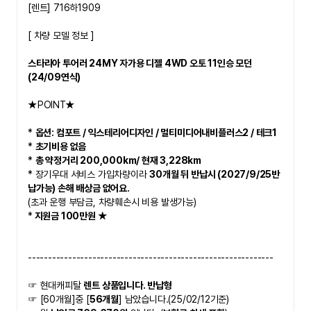
[렌트] 716하1909
[ 차량 모델 정보 ]
스타리아 투어러 24MY 자가용 디젤 4WD 오토 11인승 모던 
(24/09연식)
★POINT★
* 
옵션: 컴포트 / 익스테리어디자인 / 멀티미디어내비플러스2 / 테크1
* 
초기비용 없음
* 
총 약정거리 200,000km/ 현재 3,228km 
* 장기우대 서비스 가입차량이라 
30개월 뒤 반납시 
(2027/9/25반
납가능) 손해 배상금 없어요. 
(초과 운행 부담금, 차량훼손시 비용 발생가능)
*
 지원금 100만원 ★
-------------------------------------------------------------
☞ 현대캐피탈 
렌트 상품입니다. 반납형
☞ [60개월]중 [
56개월
] 남았습니다.(25/02/12기준)