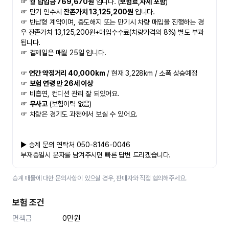
☞ 월 
납입금 769,670원
 입니다. (
보험료,차세 포함
)
☞ 만기 인수시 
잔존가치 13,125,200원 
입니다. 
☞ 반납형 계약이며, 중도해지 또는 만기시 차량 매입을 진행하는 경
우 잔존가치 13,125,200원+매입수수료(차량가격의 8%) 별도 부과
됩니다.
☞ 결제일은 매월 25일 입니다.
☞
 연간 약정거리 40,000km
 / 현재 3,228km / 소폭 상승예정 
☞ 
보험 연령 만 26세 이상
☞ 비흡연, 컨디션 관리 잘 되있어요.
☞ 
무사고
 (보험이력 없음) 
☞ 차량은 경기도 과천에서 보실 수 있어요.
▶ 승계 문의 연락처 050-8146-0046
부재중일시 문자를 남겨주시면 빠른 답변 드리겠습니다.
승계 매물에 대한 문의사항이 있으실 경우, 판매자와 직접 협의해주세요.
보험 조건
면책금
0만원