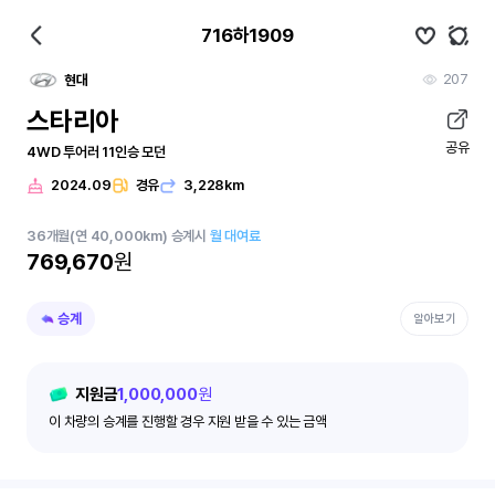
716하1909
207
현대
스타리아
공유
4WD 투어러 11인승 모던
2024.09
경유
3,228km
36
개월
(연 40,000km)
승계시
월 대여료
769,670
원
승계
알아보기
지원금
1,000,000
원
이 차량의 승계를 진행할 경우 지원 받을 수 있는 금액