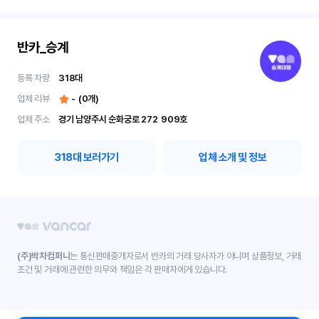
반카_승계
등록 차량
318
대
업체 리뷰
-
(
0
개)
업체 주소
경기 남양주시 순화궁로 272	909호
318
대 보러가기
업체 소개 및 정보
(주)박차컴퍼니
는 통신판매중개자로서 반카의 거래 당사자가 아니며 상품정보, 거래
조건 및 거래에 관련한 의무와 책임은 각 판매자에게 있습니다.