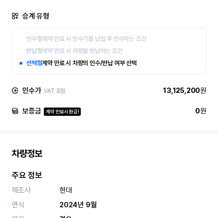
승계 유형
인수형
계약 만료 시 인수가를 납입 후 인수하는 조건
반납형
계약 만료 시 차량을 반납하는 조건
선택형
계약 만료 시 차량의 인수/반납 여부 선택
인수가
13,125,200
원
VAT 포함
보증금
0
원
계약 만료시 환급!
차량정보
주요 정보
제조사
현대
연식
2024년 9월