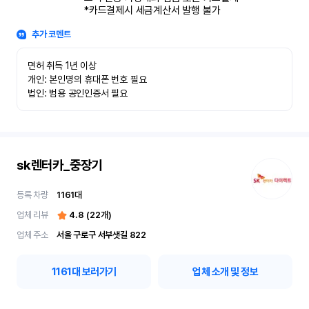
*카드결제시 세금계산서 발행 불가
추가 코멘트
면허 취득 1년 이상

개인: 본인명의 휴대폰 번호 필요

법인: 범용 공인인증서 필요
sk렌터카_중장기
등록 차량
1161
대
업체 리뷰
4.8
(
22
개)
업체 주소
서울 구로구 서부샛길 822
1161
대 보러가기
업체 소개 및 정보