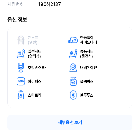
차량번호
190하2137
옵션 정보
썬루프
전동접이
(
일반)
사이드미러
열선시트
통풍시트
(
앞좌석)
(
운전석)
후방 카메라
내비게이션
하이패스
블랙박스
스마트키
블루투스
세부옵션 보기