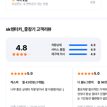
자차 보험
포함
보상한도 내 면책금이 있는 보험
sk렌터카_중장기
고객리뷰
4.8
차량상태
4.9
서비스 품질
4.9
재구매 의사
4.8
5.0
5.0
캐스퍼
ㅣ
월 43만원 (1개월)
디 올뉴그랜저
ㅣ
월 56만
너무 좋은 상태의 차량 받아서 잘 이용했어요! :)
좋은차량 합리적인 가격에
엇보다 항상 응대가 친절
는 기간동안 불편함이 없
까지 진행할만큼 여러가지
이용 2개월차
ㅣ
2026.07.31
이용 2개월차
ㅣ
2026.0