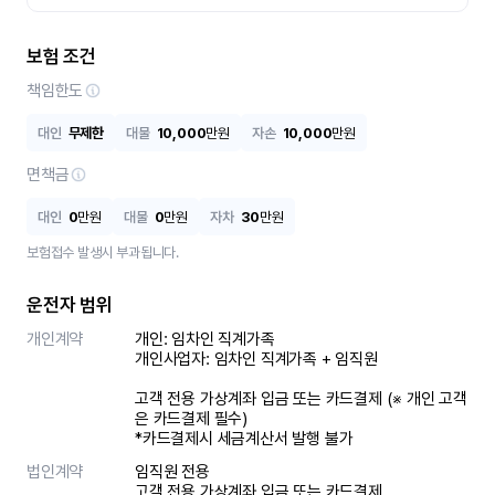
보험 조건
책임한도
대인
무제한
대물
10,000
만원
자손
10,000
만원
면책금
대인
0
만원
대물
0
만원
자차
30
만원
보험접수 발생시 부과됩니다.
운전자 범위
개인계약
개인: 임차인 직계가족 

개인사업자: 임차인 직계가족 + 임직원

고객 전용 가상계좌 입금 또는 카드결제 (※ 개인 고객
은 카드결제 필수)

*카드결제시 세금계산서 발행 불가
법인계약
임직원 전용

고객 전용 가상계좌 입금 또는 카드결제
