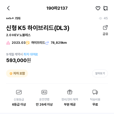
190하2137
45
기아
신형 K5 하이브리드(DL3)
공유
2.0 HEV 노블레스
2023.03
하이브리드
78,829km
9
개월
계약시
최저 대여료
593,000
원
자차 포함
알아보기
신용등급
운전연령
정비/관리 혜택
탁송비용
6등급 이상
만 26세 이상
부분 제공
무료