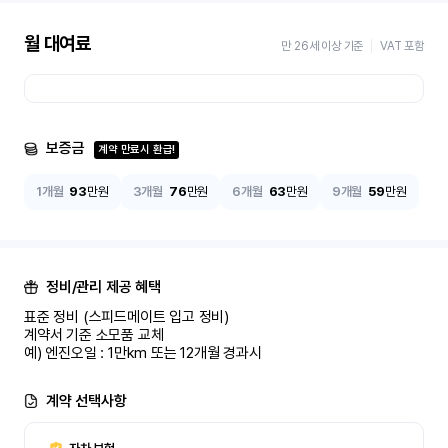
월 대여료
만 26세 이상 기준
VAT 포함
보증금
계약 만료시 환급!
1개월
93
만원
3개월
76
만원
6개월
63
만원
9개월
59
만원
정비/관리 제공 혜택
표준 정비 (스피드메이트 입고 정비)

계약서 기준 소모품 교체

예) 엔진오일 : 1만km 또는 12개월 경과시
계약 선택사항