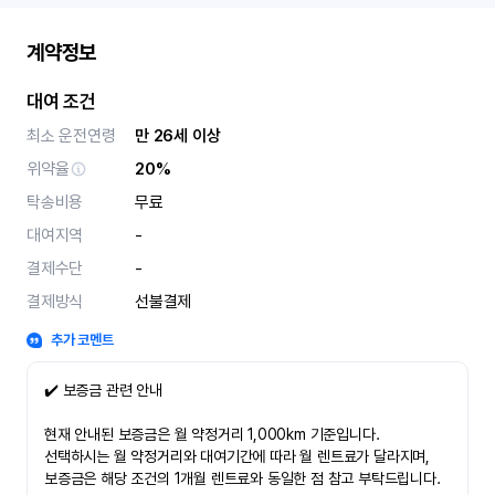
계약정보
대여 조건
최소 운전연령
만 26세 이상
위약율
20%
탁송비용
무료
대여지역
-
결제수단
-
결제방식
선불결제
추가 코멘트
✔️ 보증금 관련 안내
현재 안내된 보증금은 월 약정거리 1,000km 기준입니다.
선택하시는 월 약정거리와 대여기간에 따라 월 렌트료가 달라지며,
보증금은 해당 조건의 1개월 렌트료와 동일한 점 참고 부탁드립니다.