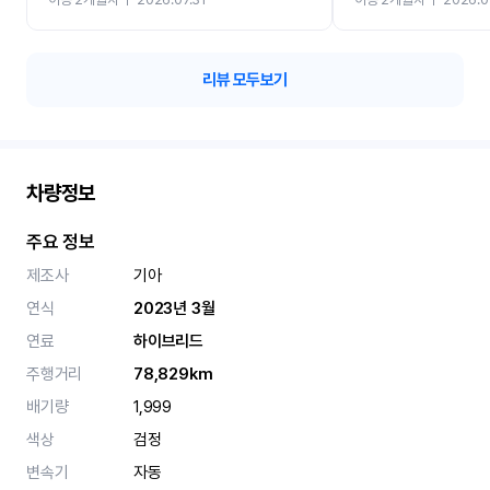
카 렌트 고민없이 강추합니
리뷰 모두보기
차량정보
주요 정보
제조사
기아
연식
2023년 3월
연료
하이브리드
주행거리
78,829km
배기량
1,999
색상
검정
변속기
자동