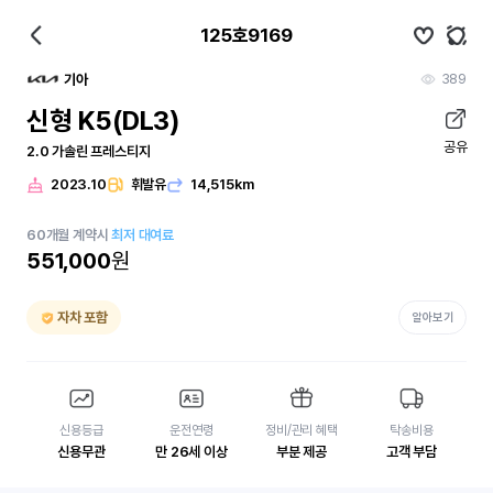
125호9169
389
기아
신형 K5(DL3)
공유
2.0 가솔린 프레스티지
2023.10
휘발유
14,515km
60
개월
계약시
최저 대여료
551,000
원
자차 포함
알아보기
신용등급
운전연령
정비/관리 혜택
탁송비용
신용무관
만 26세 이상
부분 제공
고객 부담