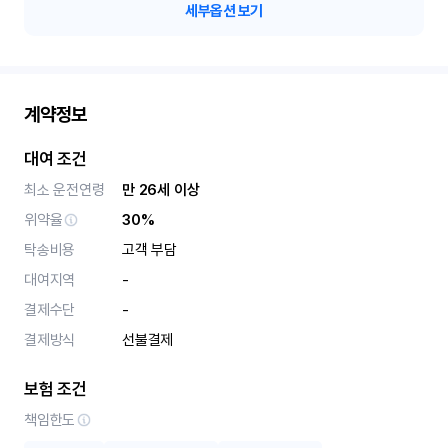
세부옵션 보기
계약정보
대여 조건
최소 운전연령
만 26세 이상
위약율
30%
탁송비용
고객 부담
대여지역
-
결제수단
-
결제방식
선불결제
보험 조건
책임한도