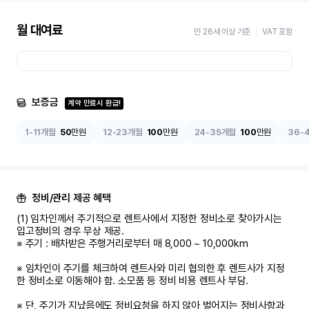
월 대여료
만 26세 이상 기준
VAT 포함
보증금
계약 만료시 환급!
1-11개월
50
만원
12-23개월
100
만원
24-35개월
100
만원
36-
정비/관리 제공 혜택
(1) 임차인께서 주기적으로 렌트사에서 지정한 정비소로 찾아가시는 
입고정비의 경우 무상 제공. 

※ 주기 : 배차받은 주행거리로부터 매 8,000 ~ 10,000km

※ 임차인이 주기를 체크하여 렌트사와 미리 협의한 후 렌트사가 지정
한 정비소로 이동해야 함. 소모품 등 정비 비용 렌트사 부담.

※ 단, 주기가 지났음에도 정비요청을 하지 않아 벌어지는 정비사항과 