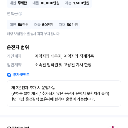
대인
무제한
대물
10,000
만원
자손
1,500
만원
면책금
대인
50
만원
대물
50
만원
자차
50
만원
해당 보험접수 발생시 각각 부과됩니다.
운전자 범위
개인계약
계약자와 배우자, 계약자의 직계가족
법인계약
소속된 임직원 및 고용된 기사 한정
추가 코멘트
제 2운전자 추가 시 운행가능

(면허증 필히 제시 / 추가되지 않은 운전자 운행시 보험처리 불가)

1년 이상 운전경력 보유자에 한하여 운행이 가능합니다.