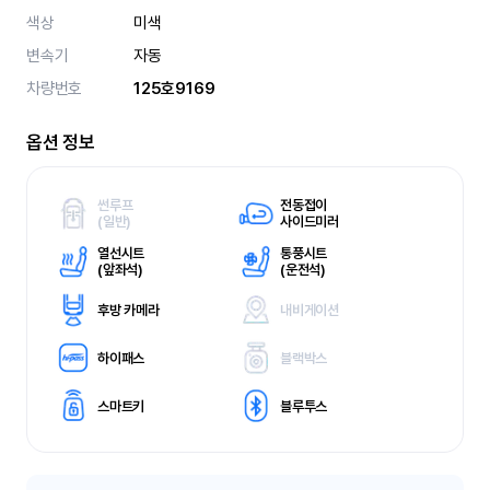
색상
미색
변속기
자동
차량번호
125호9169
옵션 정보
썬루프
전동접이
(
일반)
사이드미러
열선시트
통풍시트
(
앞좌석)
(
운전석)
후방 카메라
내비게이션
하이패스
블랙박스
스마트키
블루투스