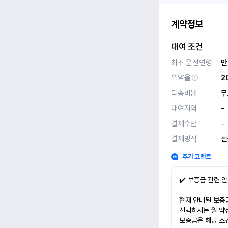
계약정보
대여 조건
최소 운전연령
만
위약율
2
탁송비용
무
대여지역
-
결제수단
-
결제방식
선
추가 코멘트
✔️ 보증금 관련 
현재 안내된 보증금
선택하시는 월 약
보증금은 해당 조