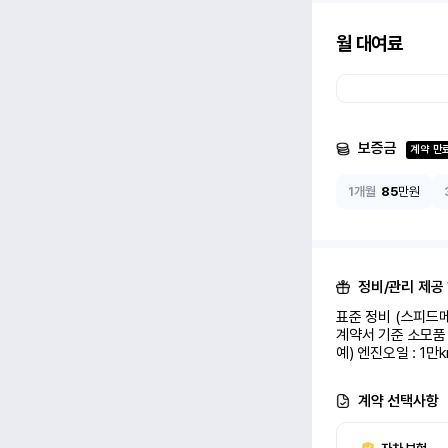
월 대여료
보증금
계약 만
1개월
85
만원
정비/관리 제공
표준 정비 (스피드메
계약서 기준 소모품 
예) 엔진오일 : 1만
계약 선택사항