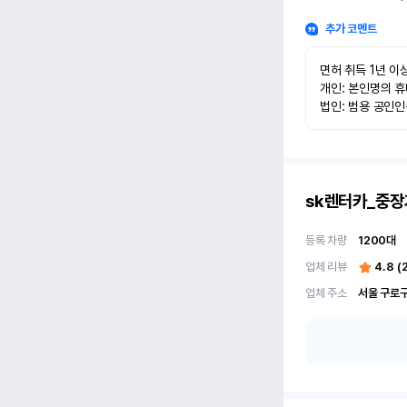
추가 코멘트
면허 취득 1년 이상
개인: 본인명의 휴
법인: 범용 공인
sk렌터카_중장
등록 차량
1200
대
업체 리뷰
4.8
(
업체 주소
서울 구로구