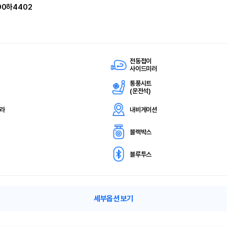
90하4402
전동접이
사이드미러
통풍시트
(
운전석)
메라
내비게이션
블랙박스
블루투스
세부옵션 보기