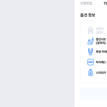
차량번호
1
옵션 정보
썬루프
(
일반)
열선시트
(
앞좌석)
후방 카
하이패스
스마트키