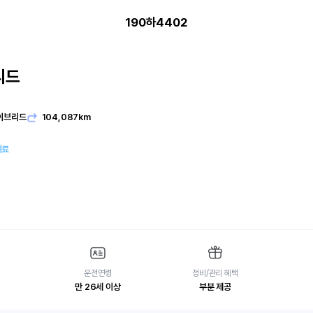
190하4402
리드
이브리드
104,087km
여료
운전연령
정비/관리 혜택
만 26세 이상
부분 제공