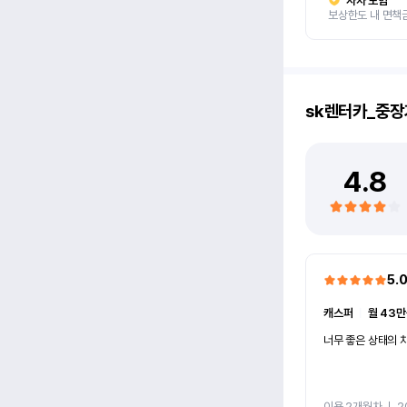
자차 보험
보상한도 내 면책
sk렌터카_중장
4.8
5.
캐스퍼
ㅣ
월 43만
너무 좋은 상태의 차
이용 2개월차
ㅣ
2