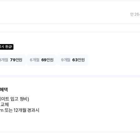
만 26
료시 환급!
3개월
79
만원
6개월
69
만원
9개월
63
만원
 혜택
이트 입고 정비)

교체

km 또는 12개월 경과시