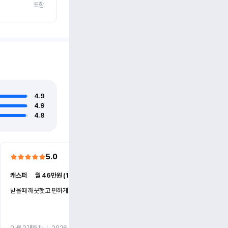
포함
4.9
4.9
4.8
5.0
5.0
캐스퍼
ㅣ
월 46만원 (1개월)
EV6
ㅣ
월 74만원 (1개월)
받을때 깨끗햇고 편하게 잘이용했습니다!
전기차 처음 타봤는데 편하게 
니다
이용 2개월차
ㅣ
2026.07.08
이용 2개월차
ㅣ
2026.06.10