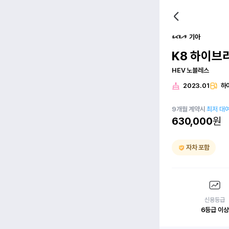
기아
K8 하이브
HEV 노블레스
2023.01
하
9
개월
계약시
최저 대
630,000
원
자차 포함
신용등급
6등급 이상