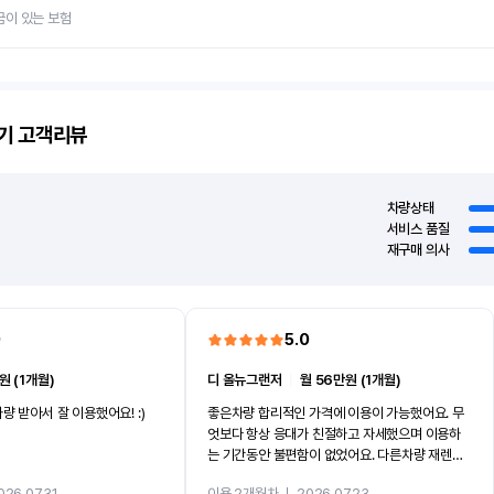
금이 있는 보험
기
고객리뷰
차량상태
서비스 품질
재구매 의사
0
5.0
원 (1개월)
디 올뉴그랜저
ㅣ
월 56만원 (1개월)
량 받아서 잘 이용했어요! :)
좋은차량 합리적인 가격에 이용이 가능했어요. 무
엇보다 항상 응대가 친절하고 자세했으며 이용하
는 기간동안 불편함이 없었어요. 다른차량 재렌트
까지 진행할만큼 여러가지로 만족스럽습니다. 반
026.07.31
이용 2개월차
ㅣ
2026.07.23