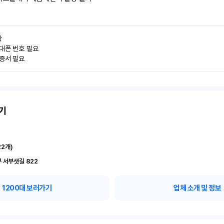


대폰 번호 필요

인증서 필요
기
22
개)
 서부샛길 822
1200
대 보러가기
업체 소개 및 정보