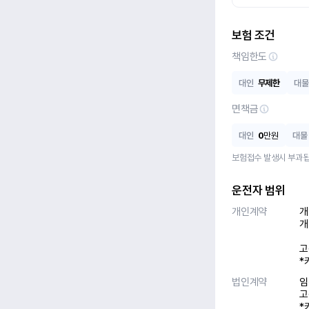
보험 조건
책임한도
대인
무제한
대물
면책금
대인
0
만원
대물
보험접수 발생시 부과됩
운전자 범위
개인계약
개
개
고
*
법인계약
임
고
*