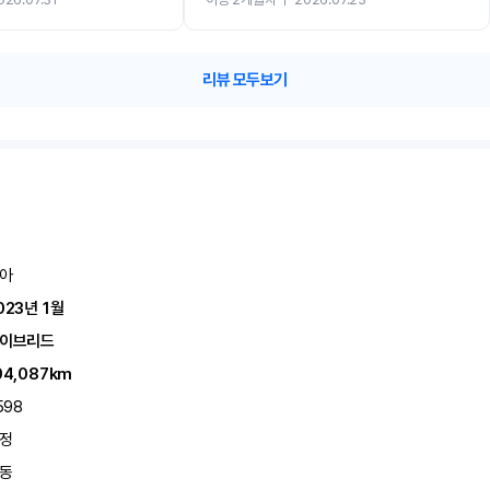
카 렌트 고민없이 강추합니다!!
리뷰 모두보기
아
023년 1월
이브리드
04,087km
598
정
동