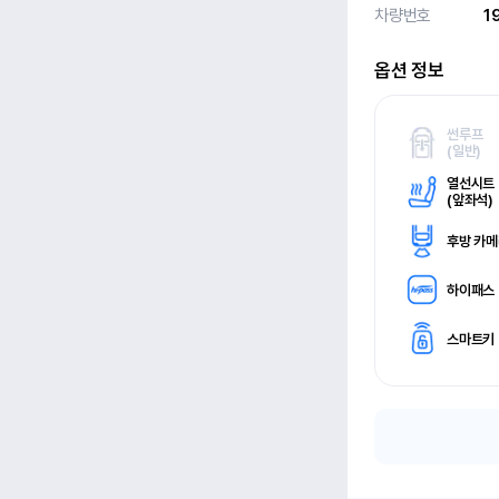
차량번호
1
옵션 정보
썬루프
(
일반)
열선시트
(
앞좌석)
후방 카
하이패스
스마트키