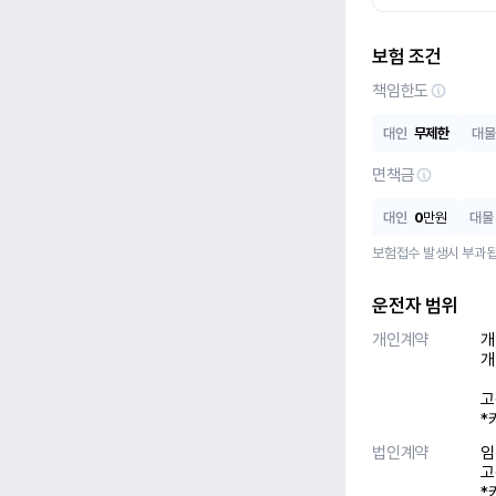
보험 조건
책임한도
대인
무제한
대물
면책금
대인
0
만원
대물
보험접수 발생시 부과됩
운전자 범위
개인계약
개
개
고
*
법인계약
임
고
*