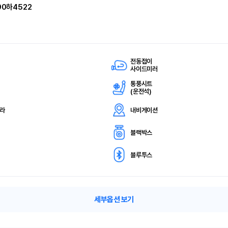
90하4522
전동접이
사이드미러
통풍시트
(
운전석)
메라
내비게이션
블랙박스
블루투스
세부옵션 보기