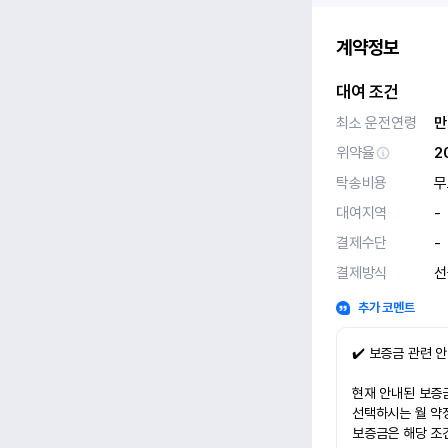
계약정보
대여 조건
최소 운전연령
만
위약율
2
탁송비용
무
대여지역
-
결제수단
-
결제방식
선
추가 코멘트
✔️ 보증금 관련 
현재 안내된 보증금
선택하시는 월 약
보증금은 해당 조