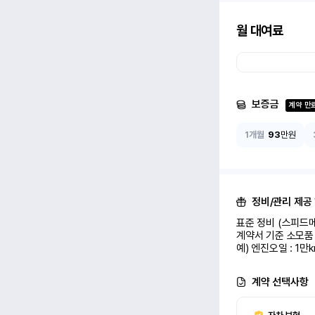
월 대여료
보증금
계약 만
1개월
93
만원
정비/관리 제공
표준 정비 (스피드메
계약서 기준 소모품 
예) 엔진오일 : 1만
계약 선택사항