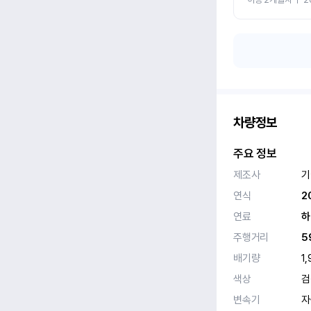
차량정보
주요 정보
제조사
기
연식
2
연료
하
주행거리
5
배기량
1,
색상
검
변속기
자