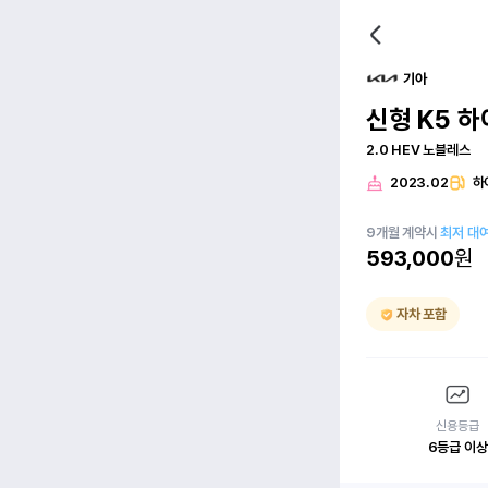
기아
신형 K5 하
2.0 HEV 노블레스
2023.02
하
9
개월
계약시
최저 대
593,000
원
자차 포함
신용등급
6등급 이상