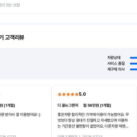
금이 있는 보험
기
고객리뷰
차량상태
서비스 품질
재구매 의사
0
5.0
원 (1개월)
디 올뉴그랜저
ㅣ
월 56만원 (1개월)
량 받아서 잘 이용했어요! :)
좋은차량 합리적인 가격에 이용이 가능했어요. 무
엇보다 항상 응대가 친절하고 자세했으며 이용하
는 기간동안 불편함이 없었어요. 다른차량 재렌트
까지 진행할만큼 여러가지로 만족스럽습니다. 반
026.07.31
이용 2개월차
ㅣ
2026.07.23