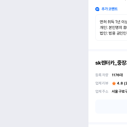
추가 코멘트
면허 취득 1년 이상
개인: 본인명의 휴
법인: 범용 공인
sk렌터카_중장
등록 차량
1176
대
업체 리뷰
4.8
(
업체 주소
서울 구로구