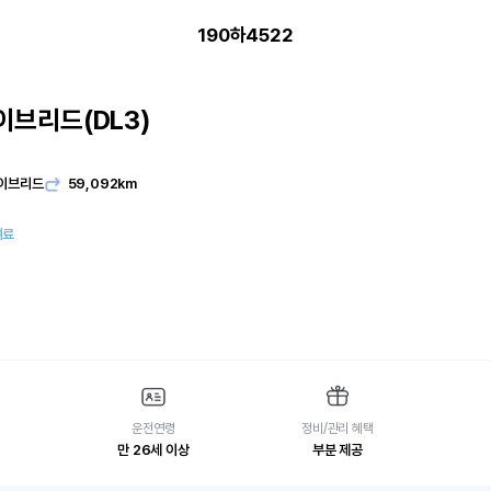
190하4522
이브리드(DL3)
이브리드
59,092km
여료
운전연령
정비/관리 혜택
만 26세 이상
부분 제공