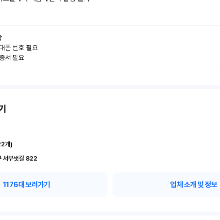


대폰 번호 필요

인증서 필요
기
22
개)
 서부샛길 822
1176
대 보러가기
업체 소개 및 정보