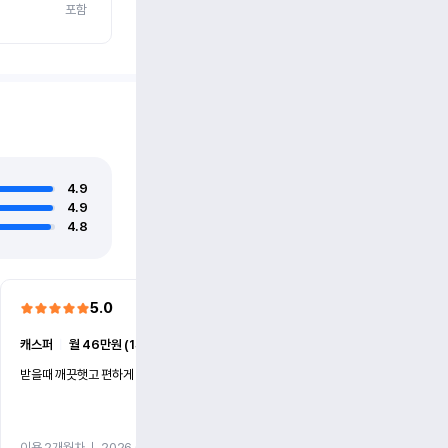
포함
4.9
4.9
4.8
5.0
5.0
캐스퍼
ㅣ
월 46만원 (1개월)
EV6
ㅣ
월 74만원 (1개월)
받을때 깨끗햇고 편하게 잘이용했습니다!
전기차 처음 타봤는데 편하게 
니다
이용 2개월차
ㅣ
2026.07.08
이용 2개월차
ㅣ
2026.06.10