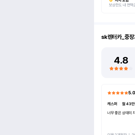
자차 보험
보상한도 내 면책
sk렌터카_중장
4.8
5.
캐스퍼
ㅣ
월 43만
너무 좋은 상태의 차
이용 2개월차
ㅣ
2