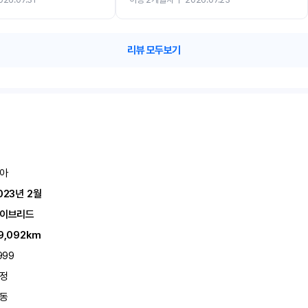
카 렌트 고민없이 강추합니다!!
리뷰 모두보기
아
023년 2월
이브리드
9,092km
999
정
동