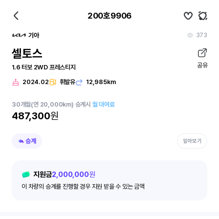
200호9906
373
기아
셀토스
공유
1.6 터보 2WD 프레스티지
2024.02
휘발유
12,985km
30
개월
(연 20,000km)
승계시
월 대여료
487,300
원
승계
알아보기
지원금
2,000,000
원
이 차량의 승계를 진행할 경우 지원 받을 수 있는 금액