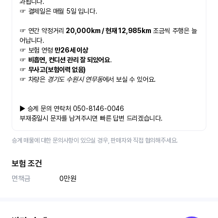
과됩니다.
☞ 결제일은 매월 5일 입니다.
☞ 연간 약정거리
 20,000km / 현재 12,985km
 조금씩 주행은 늘
어납니다.
☞ 보험 연령 
만26세 이상
☞ 
비흡연, 컨디션 관리 잘 되있어요
. 
☞ 
무사고(보험이력 없음)
☞ 차량은 
경기도 수원시 연무동
에서 보실 수 있어요.
▶ 승계 문의 연락처 050-8146-0046
부재중일시 문자를 남겨주시면 빠른 답변 드리겠습니다.
승계 매물에 대한 문의사항이 있으실 경우, 판매자와 직접 협의해주세요.
보험 조건
면책금
0만원