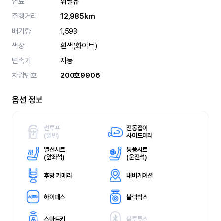
연료
휘발유
주행거리
12,985km
배기량
1,598
색상
흰색(화이트)
변속기
자동
차량번호
200호9906
옵션 정보
썬루프
전동접이
(
일반)
사이드미러
열선시트
통풍시트
(
앞좌석)
(
운전석)
후방 카메라
내비게이션
하이패스
블랙박스
스마트키
블루투스