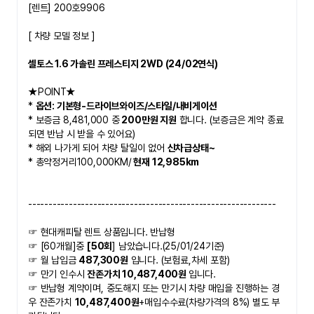
[렌트] 200호9906
[ 차량 모델 정보 ]
셀토스 1.6 가솔린 프레스티지 2WD (24/02연식)
★POINT★   
* 
옵션: 기본형-드라이브와이즈/스타일/내비게이션
* 보증금 8,481,000 중
 200만원 지원
 합니다. (보증금은 계약 종료
되면 반납 시 받을 수 있어요)
* 해외 나가게 되어 차량 탈일이 없어 
신차급상태~ 
* 총약정거리100,000KM/
 현재 12,985km 
-------------------------------------------------------------
☞ 현대캐피탈 렌트 상품입니다. 반납형
☞ [60개월]중 
[50회
] 남았습니다.(25/01/24기준)
☞ 월 납입금 
487,300원
 입니다. (보험료,차세 포함)
☞ 만기 인수시 
잔존가치 10,487,400원 
입니다. 
☞ 반납형 계약이며, 중도해지 또는 만기시 차량 매입을 진행하는 경
우 잔존가치 
10,487,400원
​+매입수수료(차량가격의 8%) 별도 부