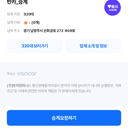
반카_승계
등록 차량
320
대
업체 리뷰
-
(
0
개)
업체 주소
경기 남양주시 순화궁로 272	909호
320
대 보러가기
업체 소개 및 정보
(주)박차컴퍼니
는 통신판매중개자로서 반카의 거래 당사자가 아니며 상품정보, 거래
조건 및 거래에 관련한 의무와 책임은 각 판매자에게 있습니다.
승계요청하기