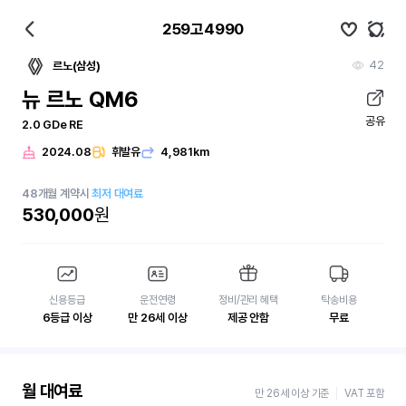
259고4990
42
르노(삼성)
뉴 르노 QM6
공유
2.0 GDe RE
2024.08
휘발유
4,981km
48
개월
계약시
최저 대여료
530,000
원
신용등급
운전연령
정비/관리 혜택
탁송비용
6등급 이상
만 26세 이상
제공 안함
무료
월 대여료
만 26세 이상 기준
VAT 포함