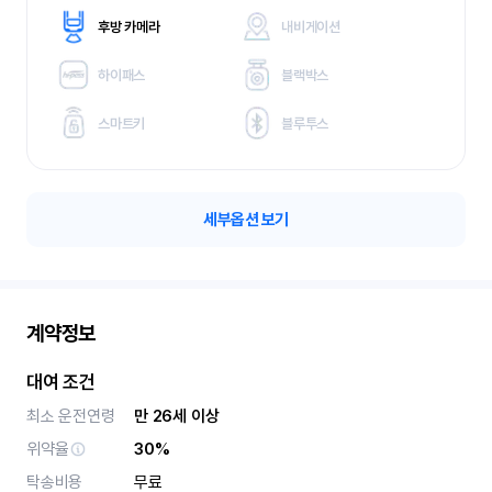
후방 카메라
내비게이션
하이패스
블랙박스
스마트키
블루투스
세부옵션 보기
계약정보
대여 조건
최소 운전연령
만 26세 이상
위약율
30%
탁송비용
무료