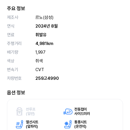
주요 정보
제조사
르노(삼성)
연식
2024년 8월
연료
휘발유
주행거리
4,981km
배기량
1,997
색상
쥐색
변속기
CVT
차량번호
259고4990
옵션 정보
썬루프
전동접이
(
일반)
사이드미러
열선시트
통풍시트
(
앞좌석)
(
운전석)