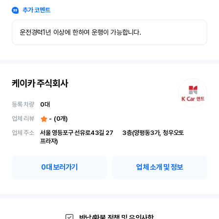
추가 코멘트
운전경력1년 이상에 한하여 운행이 가능합니다.
케이카 주식회사
등록 차량
0
대
업체 리뷰
-
(
0
개)
업체 주소
서울 영등포구 선유로43길 27	3층(양평동3가, 청우오토
프라자)
0
대 보러가기
업체 소개 및 정보
반납/환불 정책 및 유의사항