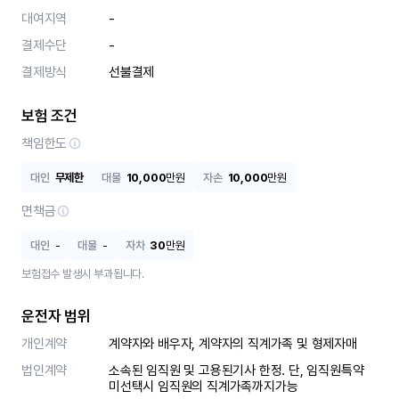
대여지역
-
결제수단
-
결제방식
선불결제
보험 조건
책임한도
대인
무제한
대물
10,000
만원
자손
10,000
만원
면책금
대인
-
대물
-
자차
30
만원
보험접수 발생시 부과됩니다.
운전자 범위
개인계약
계약자와 배우자, 계약자의 직계가족 및 형제자매
법인계약
소속된 임직원 및 고용된기사 한정. 단, 임직원특약 
미선택시 임직원의 직계가족까지가능