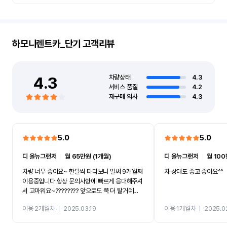
하모니렌트카_단기
고객리뷰
4.3
차량상태
4.3
서비스 품질
4.2
재구매 의사
4.3
5.0
5.0
디 올뉴그랜저
ㅣ
월 65만원 (1개월)
디 올뉴그랜저
ㅣ
월 100
차량 너무 좋아요~ 한달씩 타다보니 벌써 9개월째
차 상태도 좋고 좋아요^^
이용중입니다 항상 문의사항에 빠르게 응대해주셔
서 고마워요~???????? 앞으로도 쭉 더 탈거예
요????
이용 2개월차
ㅣ
2025.03.19
이용 1개월차
ㅣ
2025.0