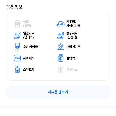
옵션 정보
썬루프
전동접이
(
일반)
사이드미러
열선시트
통풍시트
(
앞좌석)
(
운전석)
후방 카메라
내비게이션
하이패스
블랙박스
스마트키
블루투스
세부옵션 보기