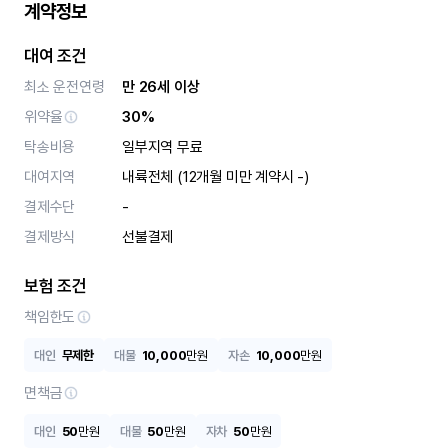
계약정보
대여 조건
최소 운전연령
만 26세 이상
위약율
30%
탁송비용
일부지역 무료
대여지역
내륙전체 (12개월 미만 계약시 -)
결제수단
-
결제방식
선불결제
보험 조건
책임한도
대인
무제한
대물
10,000
만원
자손
10,000
만원
면책금
대인
50
만원
대물
50
만원
자차
50
만원