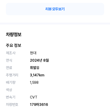
리뷰 모두보기
차량정보
주요 정보
제조사
현대
연식
2024년 8월
연료
휘발유
주행거리
3,147km
배기량
1,598
색상
변속기
CVT
차량번호
179하3616