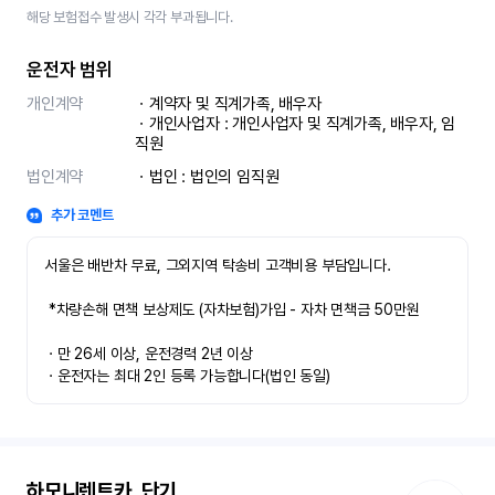
해당 보험접수 발생시 각각 부과됩니다.
운전자 범위
개인계약
ㆍ계약자 및 직계가족, 배우자

ㆍ개인사업자 : 개인사업자 및 직계가족, 배우자, 임
직원
법인계약
ㆍ법인 : 법인의 임직원
추가 코멘트
서울은 배반차 무료, 그외지역 탁송비 고객비용 부담입니다.

 *차량손해 면책 보상제도 (자차보험)가입 - 자차 면책금 50만원

ㆍ만 26세 이상, 운전경력 2년 이상

ㆍ운전자는 최대 2인 등록 가능합니다(법인 동일)
하모니렌트카_단기