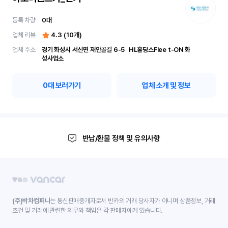
등록 차량
0
대
업체 리뷰
4.3
(
10
개)
업체 주소
경기 화성시 서신면 재안골길 6-5	 HL홀딩스Flee t-ON 화
성사업소
0
대 보러가기
업체 소개 및 정보
반납/환불 정책 및 유의사항
(주)박차컴퍼니
는 통신판매중개자로서 반카의 거래 당사자가 아니며 상품정보, 거래
조건 및 거래에 관련한 의무와 책임은 각 판매자에게 있습니다.