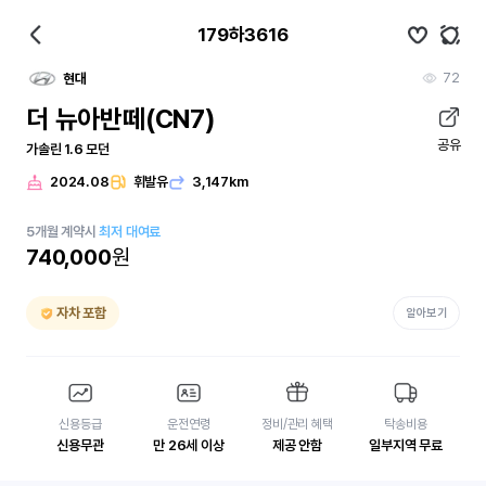
179하3616
72
현대
더 뉴아반떼(CN7)
공유
가솔린 1.6 모던
2024.08
휘발유
3,147km
5
개월
계약시
최저 대여료
740,000
원
자차 포함
알아보기
신용등급
운전연령
정비/관리 혜택
탁송비용
신용무관
만 26세 이상
제공 안함
일부지역 무료