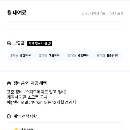
월 대여료
만 26세 이상 기준
VAT 포함
보증금
계약 만료시 환급!
1개월
93
만원
3개월
76
만원
6개월
63
만원
9개월
59
만원
정비/관리 제공 혜택
표준 정비 (스피드메이트 입고 정비)

계약서 기준 소모품 교체

예) 엔진오일 : 1만km 또는 12개월 경과시
계약 선택사항