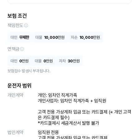
보험 조건
책임한도
대인
무제한
대물
10,000
만원
자손
10,000
만원
면책금
대인
0
만원
대물
0
만원
자차
30
만원
보험접수 발생시 부과됩니다.
운전자 범위
개인계약
개인: 임차인 직계가족 

개인사업자: 임차인 직계가족 + 임직원

고객 전용 가상계좌 입금 또는 카드결제 (※ 개인 고객
은 카드결제 필수)

*카드결제시 세금계산서 발행 불가
법인계약
임직원 전용

고객 전용 가상계좌 입금 또는 카드결제
