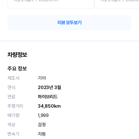
카 렌트 고민없이 강추합니
리뷰 모두보기
차량정보
주요 정보
제조사
기아
연식
2023년 3월
연료
하이브리드
주행거리
34,850km
배기량
1,999
색상
검정
변속기
자동