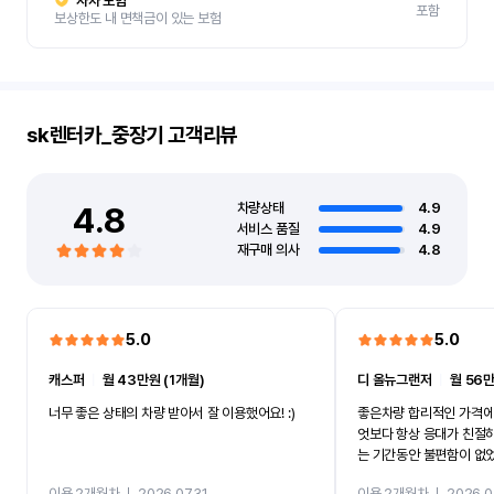
자차 보험
포함
보상한도 내 면책금이 있는 보험
sk렌터카_중장기
고객리뷰
4.8
차량상태
4.9
서비스 품질
4.9
재구매 의사
4.8
5.0
5.0
캐스퍼
ㅣ
월 43만원 (1개월)
디 올뉴그랜저
ㅣ
월 56만
너무 좋은 상태의 차량 받아서 잘 이용했어요! :)
좋은차량 합리적인 가격에
엇보다 항상 응대가 친절
는 기간동안 불편함이 없
까지 진행할만큼 여러가지
이용 2개월차
ㅣ
2026.07.31
이용 2개월차
ㅣ
2026.0