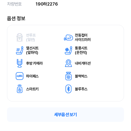
차량번호
190하2276
옵션 정보
썬루프
전동접이
(
일반)
사이드미러
열선시트
통풍시트
(
앞좌석)
(
운전석)
후방 카메라
내비게이션
하이패스
블랙박스
스마트키
블루투스
세부옵션 보기