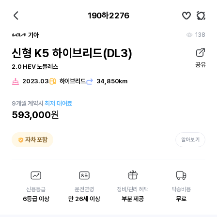
190하2276
138
기아
신형 K5 하이브리드(DL3)
공유
2.0 HEV 노블레스
2023.03
하이브리드
34,850km
9
개월
계약시
최저 대여료
593,000
원
자차 포함
알아보기
신용등급
운전연령
정비/관리 혜택
탁송비용
6등급 이상
만 26세 이상
부분 제공
무료