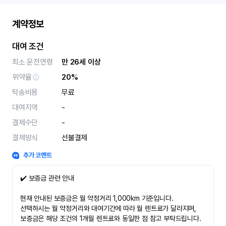
계약정보
대여 조건
최소 운전연령
만 26세 이상
위약율
20%
탁송비용
무료
대여지역
-
결제수단
-
결제방식
선불결제
추가 코멘트
✔️ 보증금 관련 안내
현재 안내된 보증금은 월 약정거리 1,000km 기준입니다.
선택하시는 월 약정거리와 대여기간에 따라 월 렌트료가 달라지며,
보증금은 해당 조건의 1개월 렌트료와 동일한 점 참고 부탁드립니다.