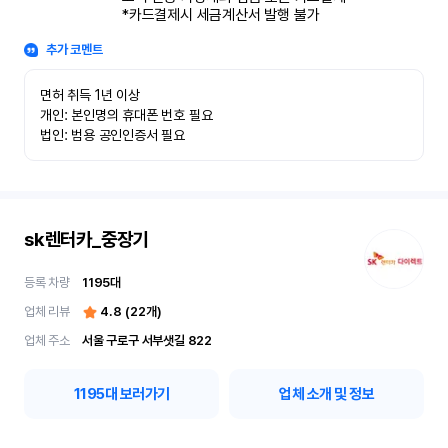
*카드결제시 세금계산서 발행 불가
추가 코멘트
면허 취득 1년 이상

개인: 본인명의 휴대폰 번호 필요

법인: 범용 공인인증서 필요
sk렌터카_중장기
등록 차량
1195
대
업체 리뷰
4.8
(
22
개)
업체 주소
서울 구로구 서부샛길 822
1195
대 보러가기
업체 소개 및 정보