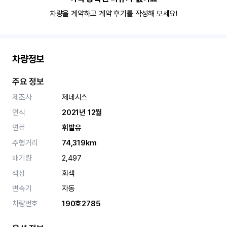
차량을 계약하고 계약 후기를 작성해 보세요!
차량정보
주요 정보
제조사
제네시스
연식
2021년 12월
연료
휘발유
주행거리
74,319km
배기량
2,497
색상
회색
변속기
자동
차량번호
190호2785