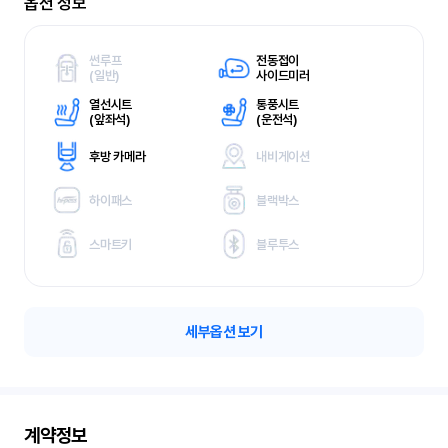
옵션 정보
썬루프
전동접이
(
일반)
사이드미러
열선시트
통풍시트
(
앞좌석)
(
운전석)
후방 카메라
내비게이션
하이패스
블랙박스
스마트키
블루투스
세부옵션 보기
계약정보