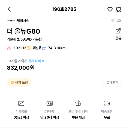
190호2785
25
제네시스
더 올뉴G80
공유
가솔린 2.5 AWD 기본형
2021.12
휘발유
74,319km
18
개월
계약시
최저 대여료
832,000
원
자차 포함
알아보기
신용등급
운전연령
정비/관리 혜택
탁송비용
6등급 이상
만 26세 이상
부분 제공
무료