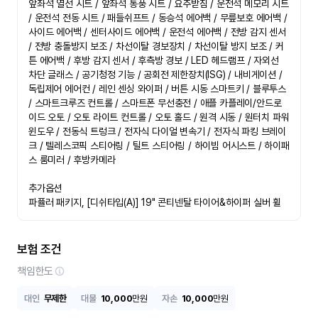
앞좌석 열선 시트 / 앞좌석 통풍 시트 / 요추받침 / 운전석 메모리 시트 
/ 운전석 전동 시트 / 패들쉬프트 / 동승석 에어백 / 무릎보호 에어백 / 
사이드 에어백 / 센터사이드 에어백 / 운전석 에어백 / 전방 감지 센서 
/ 전방 충돌방지 보조 / 차선이탈 경보장치 / 차선이탈 방지 보조 / 커
튼 에어백 / 후방 감지 센서 / 후측방 경보 / LED 헤드램프 / 자외선 
차단 글래스 / 공기청정 기능 / 공회전 제한장치(ISG) / 내비게이션 / 
독립제어 에어컨 / 레인 센싱 와이퍼 / 버튼 시동 스마트키 / 블루투스 
/ 스마트크루즈 컨트롤 / 스마트폰 무선충전 / 애플 카플레이/안드로
이드 오토 / 오토 라이트 컨트롤 / 오토 홀드 / 원격 시동 / 원터치 파워 
윈도우 / 전동식 트렁크 / 전자식 다이얼 변속기 / 전자식 파킹 브레이
크 / 텔레스코픽 스티어링 / 틸트 스티어링 / 하이빔 어시스트 / 하이패
스 룸미러 / 후방카메라

추가옵션

파퓰러 패키지, [디쉬타입(A)] 19" 콘티넨탈 타이어&하이퍼 실버 휠
보험 조건
책임한도
대인
무제한
대물
10,000
만원
자손
10,000
만원