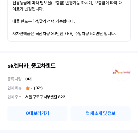
신용등급에 따라 담보율(보증금) 변경가능 하시며, 보증금에 따라 대
여료가 변경됩니다.

대물 한도는 1억/2억 선택 가능합니다.

자차면책금은 국산차량 30만원 / EV, 수입차량 50만원 입니다.
sk렌터카_중고차렌트
등록 차량
0
대
업체 리뷰
-
(
0
개)
업체 주소
서울 구로구 서부샛길 822
0
대 보러가기
업체 소개 및 정보