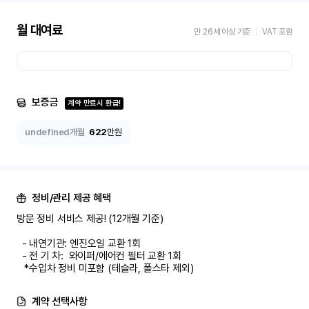
월 대여료
만 26세 이상 기준
VAT 포함
보증금
계약 만료시 환급!
undefined개월
622
만원
정비/관리 제공 혜택
방문 정비 서비스 제공! (12개월 기준)

  - 내연기관: 엔진오일 교환 1회

  - 전 기 차:  와이퍼/에어컨 필터 교환 1회

   *수입차 정비 미포함 (테슬라, 폴스타 제외)
계약 선택사항