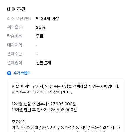
대여 조건
최소 운전연령
만 26세 이상
위약율
35%
탁송비용
무료
대여지역
-
결제수단
-
결제방식
선불결제
추가 코멘트
렌탈 후 계약 만기시, 인수 또는 반납을 선택하실 수 있는 차량입니다. 
인수가는 계약기간에 따라 상이합니다.

12개월 렌탈 후 인수가 : 27,995,000원

18개월 렌탈 후 인수가 : 25,506,000원

주요옵션

가죽 스티어링 휠 / 가죽 시트 / 동승석 전동 시트 / 뒷좌석 열선 시트 / 