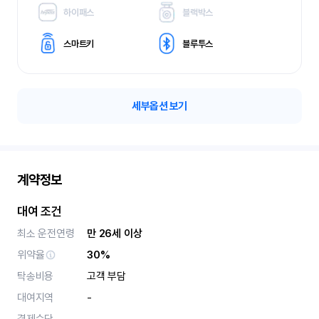
하이패스
블랙박스
스마트키
블루투스
세부옵션 보기
계약정보
대여 조건
최소 운전연령
만 26세 이상
위약율
30%
탁송비용
고객 부담
대여지역
-