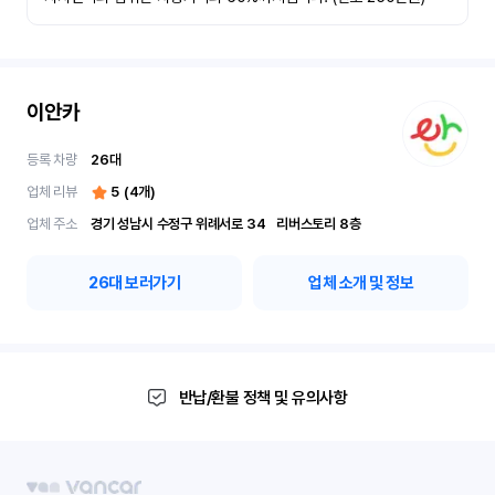
이안카
등록 차량
26
대
업체 리뷰
5
(
4
개)
업체 주소
경기 성남시 수정구 위례서로 34	리버스토리 8층
26
대 보러가기
업체 소개 및 정보
반납/환불 정책 및 유의사항