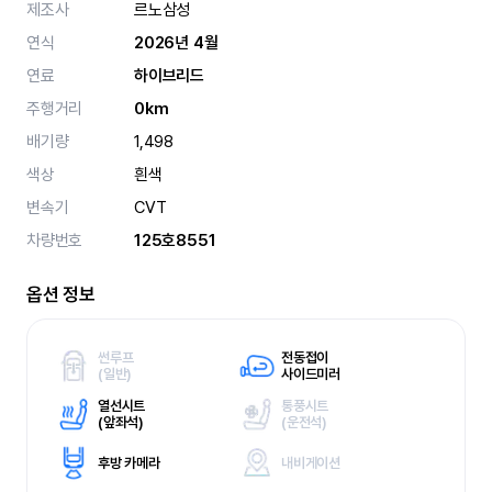
제조사
르노삼성
연식
2026년 4월
연료
하이브리드
주행거리
0km
배기량
1,498
색상
흰색
변속기
CVT
차량번호
125호8551
옵션 정보
썬루프
전동접이
(
일반)
사이드미러
열선시트
통풍시트
(
앞좌석)
(
운전석)
후방 카메라
내비게이션