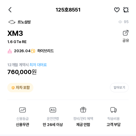
125호8551
95
르노삼성
XM3
공유
1.6 GTe RE
2026.04
하이브리드
12
개월
계약시
최저 대여료
760,000
원
자차 포함
알아보기
신용등급
운전연령
정비/관리 혜택
탁송비용
신용무관
만 26세 이상
제공 안함
고객 부담