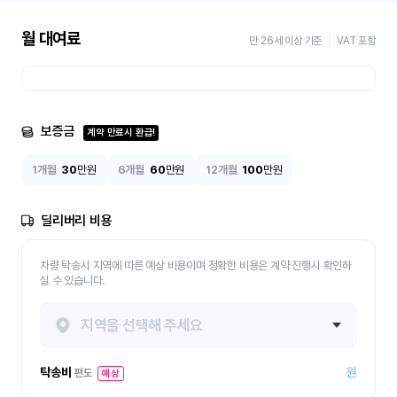
월 대여료
만 26세 이상 기준
VAT 포함
보증금
계약 만료시 환급!
1개월
30
만원
6개월
60
만원
12개월
100
만원
딜리버리 비용
차량 탁송시 지역에 따른 예상 비용이며 정확한 비용은 계약 진행시 확인하
실 수 있습니다.
지역을 선택해 주세요
탁송비
원
편도
예상