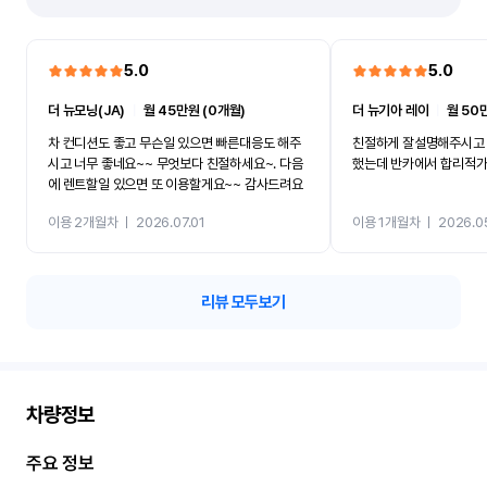
5.0
5.0
더 뉴모닝(JA)
ㅣ
월 45만원 (0개월)
더 뉴기아 레이
ㅣ
월 50
차 컨디션도 좋고 무슨일 있으면 빠른대응도 해주
친절하게 잘설명해주시고 
시고 너무 좋네요~~ 무엇보다 친절하세요~. 다음
했는데 반카에서 합리적
에 렌트할일 있으면 또 이용할게요~~ 감사드려요
이용 2개월차
ㅣ
2026.07.01
이용 1개월차
ㅣ
2026.0
리뷰 모두보기
차량정보
주요 정보