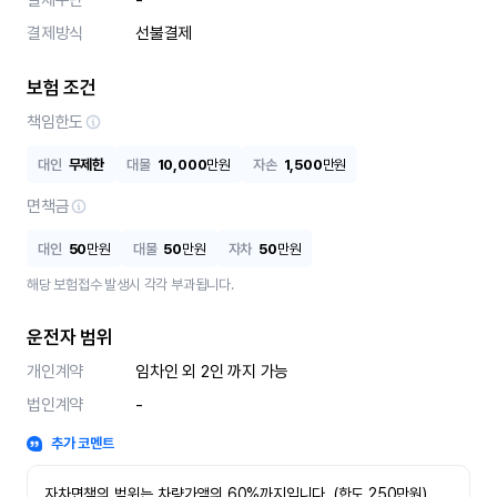
결제수단
-
결제방식
선불결제
보험 조건
책임한도
대인
무제한
대물
10,000
만원
자손
1,500
만원
면책금
대인
50
만원
대물
50
만원
자차
50
만원
해당 보험접수 발생시 각각 부과됩니다.
운전자 범위
개인계약
임차인 외 2인 까지 가능
법인계약
-
추가 코멘트
자차면책의 범위는 차량가액의 60%까지입니다. (한도 250만원)