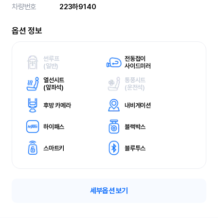
차량번호
223하9140
옵션 정보
썬루프
전동접이
(
일반)
사이드미러
열선시트
통풍시트
(
앞좌석)
(
운전석)
후방 카메라
내비게이션
하이패스
블랙박스
스마트키
블루투스
세부옵션 보기