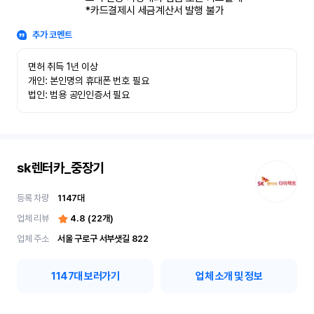
*카드결제시 세금계산서 발행 불가
추가 코멘트
면허 취득 1년 이상

개인: 본인명의 휴대폰 번호 필요

법인: 범용 공인인증서 필요
sk렌터카_중장기
등록 차량
1147
대
업체 리뷰
4.8
(
22
개)
업체 주소
서울 구로구 서부샛길 822
1147
대 보러가기
업체 소개 및 정보