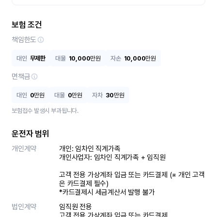
보험 조건
책임한도
대인
무제한
대물
10,000
만원
자손
10,000
만원
면책금
대인
0
만원
대물
0
만원
자차
30
만원
보험접수 발생시 부과됩니다.
운전자 범위
개인계약
개인: 임차인 직계가족 

개인사업자: 임차인 직계가족 + 임직원

고객 전용 가상계좌 입금 또는 카드결제 (※ 개인 고객
은 카드결제 필수)

*카드결제시 세금계산서 발행 불가
법인계약
임직원 전용

고객 전용 가상계좌 입금 또는 카드결제
