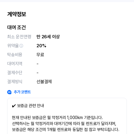
계약정보
대여 조건
최소 운전연령
만 26세 이상
위약율
20%
탁송비용
무료
대여지역
-
결제수단
-
결제방식
선불결제
추가 코멘트
✔️ 보증금 관련 안내
현재 안내된 보증금은 월 약정거리 1,000km 기준입니다.
선택하시는 월 약정거리와 대여기간에 따라 월 렌트료가 달라지며,
보증금은 해당 조건의 1개월 렌트료와 동일한 점 참고 부탁드립니다.