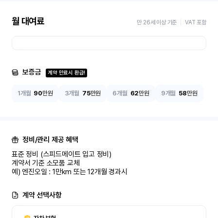
월 대여료
만 26세 이상 기준
VAT 포함
보증금
계약 만료시 환급!
1개월
90
만원
3개월
75
만원
6개월
62
만원
9개월
58
만원
정비/관리 제공 혜택
표준 정비 (스피드메이트 입고 정비)

계약서 기준 소모품 교체

예) 엔진오일 : 1만km 또는 12개월 경과시
계약 선택사항