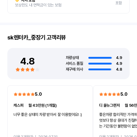
자차 보험
포함
보상한도 내 면책금이 있는 보험
sk렌터카_중장기
고객리뷰
4.8
차량상태
4.9
서비스 품질
4.9
재구매 의사
4.8
5.0
5.0
캐스퍼
ㅣ
월 43만원 (1개월)
디 올뉴그랜저
ㅣ
월 56만
너무 좋은 상태의 차량 받아서 잘 이용했어요! :)
좋은차량 합리적인 가격에
엇보다 항상 응대가 친절
는 기간동안 불편함이 없
까지 진행할만큼 여러가지
이용 2개월차
ㅣ
2026.07.31
이용 2개월차
ㅣ
2026.0