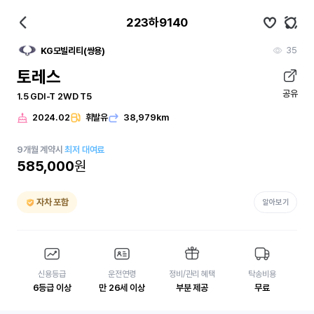
223하9140
35
KG모빌리티(쌍용)
토레스
공유
1.5 GDI-T 2WD T5
2024.02
휘발유
38,979km
9
개월
계약시
최저 대여료
585,000
원
자차 포함
알아보기
신용등급
운전연령
정비/관리 혜택
탁송비용
6등급 이상
만 26세 이상
부분 제공
무료