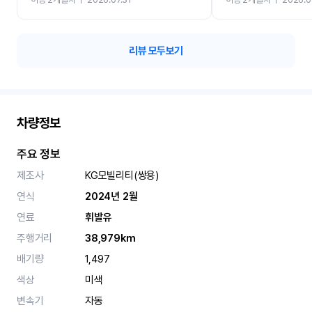
카 렌트 고민없이 강추합니
리뷰 모두보기
차량정보
주요 정보
제조사
KG모빌리티(쌍용)
연식
2024년 2월
연료
휘발유
주행거리
38,979km
배기량
1,497
색상
미색
변속기
자동