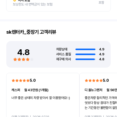
자차 보험
포함
보상한도 내 면책금이 있는 보험
sk렌터카_중장기
고객리뷰
4.8
차량상태
4.9
서비스 품질
4.9
재구매 의사
4.8
5.0
5.0
캐스퍼
ㅣ
월 43만원 (1개월)
디 올뉴그랜저
ㅣ
월 56만
너무 좋은 상태의 차량 받아서 잘 이용했어요! :)
좋은차량 합리적인 가격에
엇보다 항상 응대가 친절
는 기간동안 불편함이 없
까지 진행할만큼 여러가지
이용 2개월차
ㅣ
2026.07.31
이용 2개월차
ㅣ
2026.0