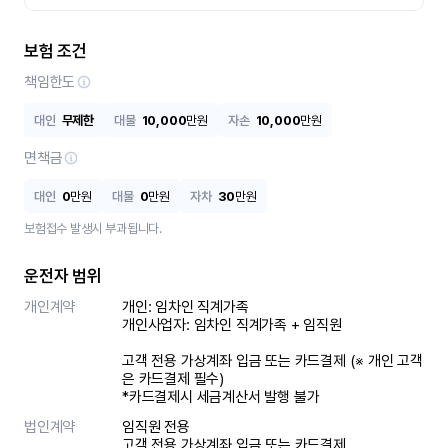
보험 조건
책임한도
대인
무제한
대물
10,000
만원
자손
10,000
만원
면책금
대인
0
만원
대물
0
만원
자차
30
만원
보험접수 발생시 부과됩니다.
운전자 범위
개인계약
개인: 임차인 직계가족 

개인사업자: 임차인 직계가족 + 임직원

고객 전용 가상계좌 입금 또는 카드결제 (※ 개인 고객
은 카드결제 필수)

*카드결제시 세금계산서 발행 불가
법인계약
임직원 전용

고객 전용 가상계좌 입금 또는 카드결제
