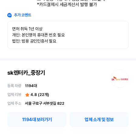
*카드결제시 세금계산서 발행 불가
추가 코멘트
면허 취득 1년 이상

개인: 본인명의 휴대폰 번호 필요

법인: 범용 공인인증서 필요
sk렌터카_중장기
등록 차량
1194
대
업체 리뷰
4.8
(
22
개)
업체 주소
서울 구로구 서부샛길 822
1194
대 보러가기
업체 소개 및 정보