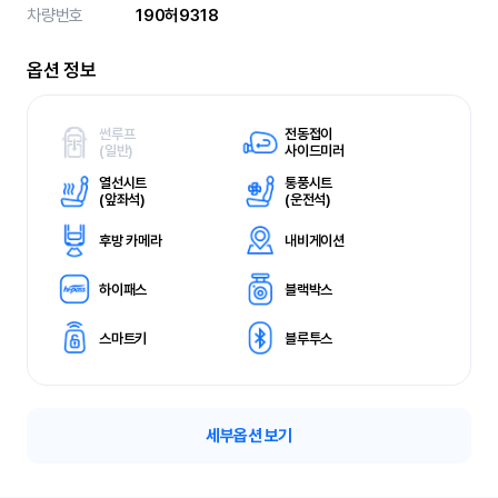
차량번호
190허9318
옵션 정보
썬루프
전동접이
(
일반)
사이드미러
열선시트
통풍시트
(
앞좌석)
(
운전석)
후방 카메라
내비게이션
하이패스
블랙박스
스마트키
블루투스
세부옵션 보기