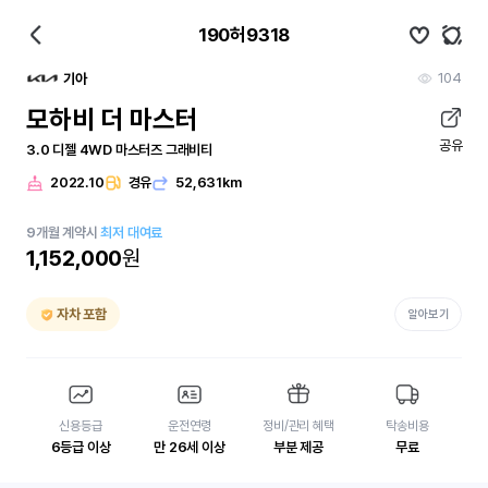
190허9318
104
기아
모하비 더 마스터
공유
3.0 디젤 4WD 마스터즈 그래비티
2022.10
경유
52,631km
9
개월
계약시
최저 대여료
1,152,000
원
자차 포함
알아보기
신용등급
운전연령
정비/관리 혜택
탁송비용
6등급 이상
만 26세 이상
부분 제공
무료