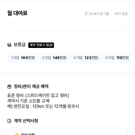
월 대여료
만 26세 이상 기준
VAT 포함
보증금
계약 만료시 환급!
1개월
169
만원
3개월
148
만원
6개월
122
만원
9개월
115
만원
정비/관리 제공 혜택
표준 정비 (스피드메이트 입고 정비)

계약서 기준 소모품 교체

예) 엔진오일 : 1만km 또는 12개월 경과시
계약 선택사항