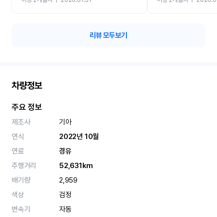
카 렌트 고민없이 강추합니
리뷰 모두보기
차량정보
주요 정보
제조사
기아
연식
2022년 10월
연료
경유
주행거리
52,631km
배기량
2,959
색상
검정
변속기
자동