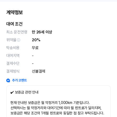
계약정보
대여 조건
최소 운전연령
만 26세 이상
위약율
20%
탁송비용
무료
대여지역
-
결제수단
-
결제방식
선불결제
추가 코멘트
✔️ 보증금 관련 안내
현재 안내된 보증금은 월 약정거리 1,000km 기준입니다.
선택하시는 월 약정거리와 대여기간에 따라 월 렌트료가 달라지며,
보증금은 해당 조건의 1개월 렌트료와 동일한 점 참고 부탁드립니다.