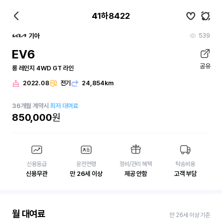
41하8422
539
기아
EV6
공유
롱 레인지 4WD GT 라인
2022.08
전기
24,854km
36
개월
계약시
최저 대여료
850,000
원
신용등급
운전연령
정비/관리 혜택
탁송비용
신용무관
만 26세 이상
제공 안함
고객 부담
월 대여료
만 26세 이상 기준