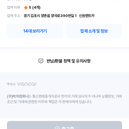
업체 리뷰
5
(
4
개)
업체 주소
경기 김포시 양촌읍 양곡로390번길 1	신원렌트카
14
대 보러가기
업체 소개 및 정보
반납/환불 정책 및 유의사항
(주)박차컴퍼니
는 통신판매중개자로서 반카의 거래 당사자가 아니며 상품정보, 거래
조건 및 거래에 관련한 의무와 책임은 각 판매자에게 있습니다.
출고중