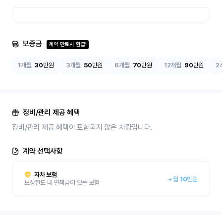
보증금
계약 만료시 환급!
1개월
30
만원
3개월
50
만원
6개월
70
만원
12개월
90
만원
2
정비/관리 제공 혜택
정비/관리 제공 혜택이 포함되지 않은 차량입니다.
계약 선택사항
자차 보험
+
월
10
만원
보상한도 내 면책금이 있는 보험