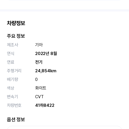
차량정보
주요 정보
제조사
기아
연식
2022년 8월
연료
전기
주행거리
24,854km
배기량
0
색상
화이트
변속기
CVT
차량번호
41하8422
옵션 정보