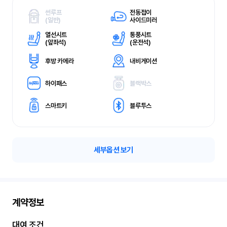
썬루프
전동접이
(
일반)
사이드미러
열선시트
통풍시트
(
앞좌석)
(
운전석)
후방 카메라
내비게이션
하이패스
블랙박스
스마트키
블루투스
세부옵션 보기
계약정보
대여 조건