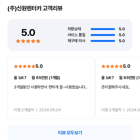
(주)신원렌터카
고객리뷰
5.0
차량상태
5.0
서비스 품질
5.0
재구매 의사
5.0
5.0
5.0
올 뉴K7
ㅣ
월 65만원 (1개월)
올 뉴K7
ㅣ
월 65만원 (
3개월동안 사용하면서 편하게 잘~사용했습니다..
관리잘해주시네요..
이용 2개월차
ㅣ
2024.05.24
이용 2개월차
ㅣ
2024.0
리뷰 모두보기