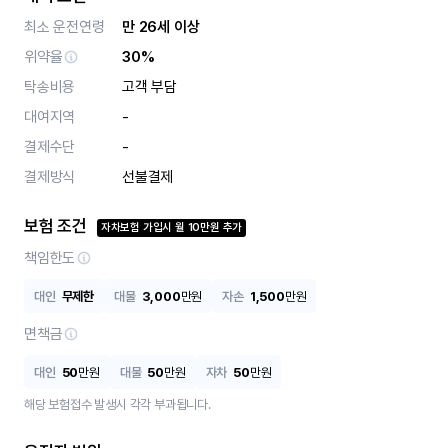
최소 운전연령
만 26세 이상
위약율
30%
탁송비용
고객 부담
대여지역
-
결제수단
-
결제방식
선불결제
보험 조건
자차보험 가입시
월
10
만원 추가
책임한도
대인
무제한
대물
3,000
만원
자손
1,500
만원
면책금
대인
50
만원
대물
50
만원
자차
50
만원
해당 보험접수 발생시 각각 부과됩니다.