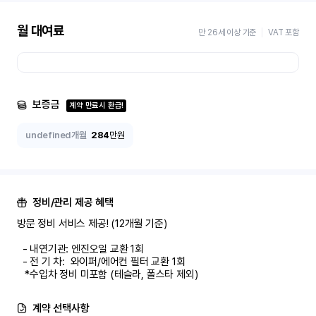
월 대여료
만 26세 이상 기준
VAT 포함
보증금
계약 만료시 환급!
undefined개월
284
만원
정비/관리 제공 혜택
방문 정비 서비스 제공! (12개월 기준)

  - 내연기관: 엔진오일 교환 1회

  - 전 기 차:  와이퍼/에어컨 필터 교환 1회

   *수입차 정비 미포함 (테슬라, 폴스타 제외)
계약 선택사항