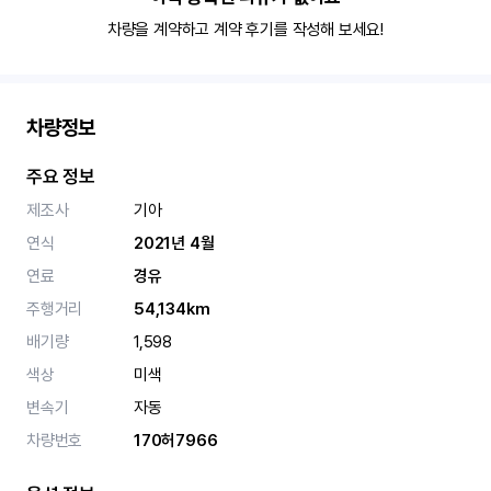
차량을 계약하고 계약 후기를 작성해 보세요!
차량정보
주요 정보
제조사
기아
연식
2021년 4월
연료
경유
주행거리
54,134km
배기량
1,598
색상
미색
변속기
자동
차량번호
170허7966