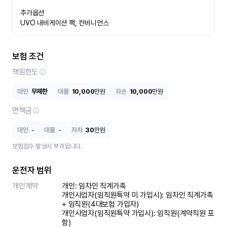
추가옵션

UVO 내비게이션 팩, 컨비니언스
보험 조건
책임한도
대인
무제한
대물
10,000
만원
자손
10,000
만원
면책금
대인
-
대물
-
자차
30
만원
보험접수 발생시 부과됩니다.
운전자 범위
개인계약
개인: 임차인 직계가족 

개인사업자(임직원특약 미 가입시): 임차인 직계가족 
+ 임직원(4대보험 가입자)

개인사업자(임직원특약 가입시): 임직원(계약직원 포
함)