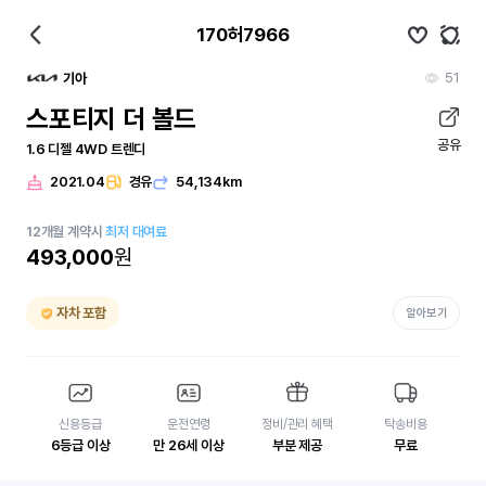
170허7966
51
기아
스포티지 더 볼드
공유
1.6 디젤 4WD 트렌디
2021.04
경유
54,134km
12
개월
계약시
최저 대여료
493,000
원
자차 포함
알아보기
신용등급
운전연령
정비/관리 혜택
탁송비용
6등급 이상
만 26세 이상
부분 제공
무료