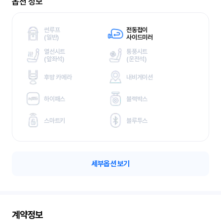
옵션 정보
썬루프
전동접이
(
일반)
사이드미러
열선시트
통풍시트
(
앞좌석)
(
운전석)
후방 카메라
내비게이션
하이패스
블랙박스
스마트키
블루투스
세부옵션 보기
계약정보