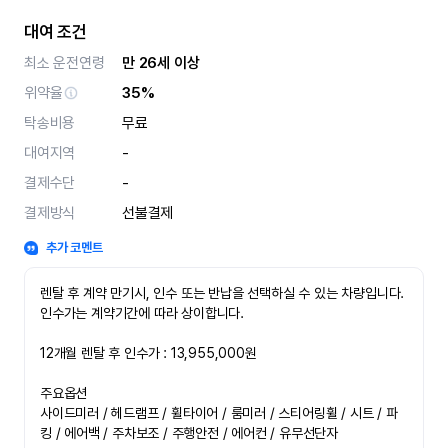
대여 조건
최소 운전연령
만 26세 이상
위약율
35%
탁송비용
무료
대여지역
-
결제수단
-
결제방식
선불결제
추가 코멘트
렌탈 후 계약 만기시, 인수 또는 반납을 선택하실 수 있는 차량입니다. 
인수가는 계약기간에 따라 상이합니다.

12개월 렌탈 후 인수가 : 13,955,000원

주요옵션

사이드미러 / 헤드램프 / 휠타이어 / 룸미러 / 스티어링휠 / 시트 / 파
킹 / 에어백 / 주차보조 / 주행안전 / 에어컨 / 유무선단자
