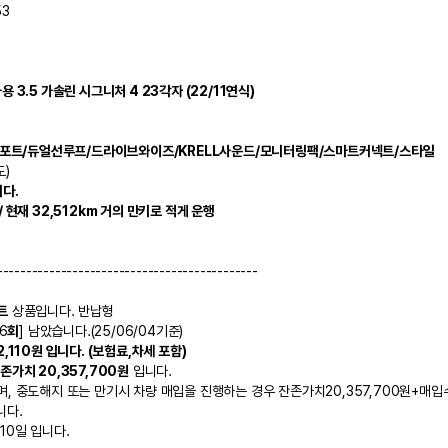
53
 3.5 가솔린 시그니처 4 23각자 (22/11연식)
컴포트/듀얼선루프/드라이브와이즈/KRELL사운드/모니터링팩/스마트커넥트/스타일
도)
다. 
 현재 32,512km 거의 만키로 적게 운행
---------------------------------------------
트
 상품입니다. 반납형
6
회
] 남았습니다.(25/06/04기준)
2,110원 입니다. (보험료,차세 포함)
존가치 20,357,700원
 입니다. 
, 중도해지 또는 만기시 차량 매입을 진행하는 경우 잔존가치20,357,700원+매입
니다.
10일 입니다.