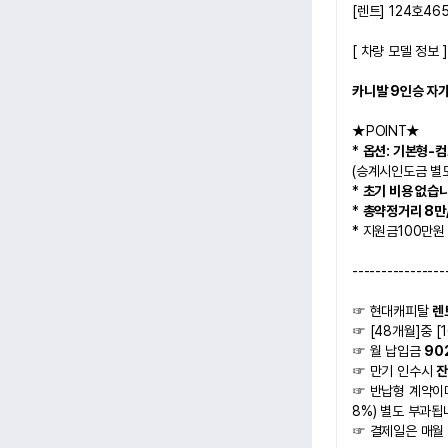
[렌트] 124호46
[ 차량 모델 정보 ]
카니발 9인승 자가용
★POINT★   
* 
옵션: 기본형-
(승계시인도금 별
* 
초기 비용 없습니
* 
총약정거리 8만/
* 지원금100만원
----------------
☞ 현대캐피탈 
렌
☞ [48개월]중 [1
☞ 월 납입금 
90
☞ 만기 인수시 
잔
☞ 반납형 계약이며
8%) 별도 부과됩
☞ 결제일은 매월 