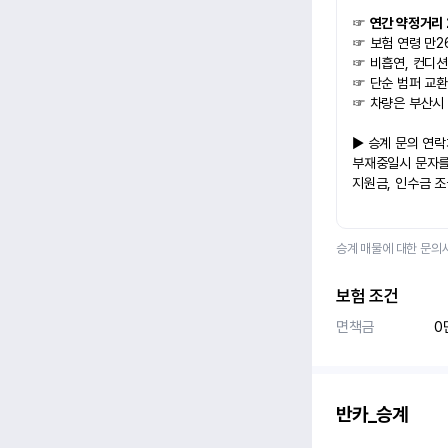
☞ 
연간 약정거리 2
☞ 보험 연령 만2
☞ 비흡연, 컨디션
☞ 단순 범퍼 교환
☞ 차량은 부산시
▶ 승계 문의 연락처
부재중일시 문자를
지원금, 인수금 
승계 매물에 대한 문의
보험 조건
면책금
0
반카_승계