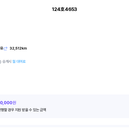
124호4653
발유
32,512km
m)
승계시
월 대여료
00,000
원
진행할 경우 지원 받을 수 있는 금액