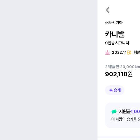
기아
카니발
9인승 시그니처
2022.11
휘
2
개월
(연 20,000k
902,110
원
승계
지원금
1,0
이 차량의 승계를 