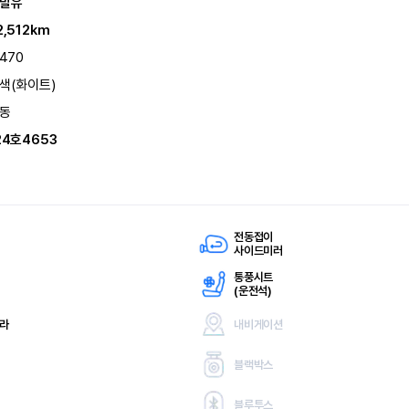
발유
2,512km
,470
색(화이트)
동
24호4653
전동접이
사이드미러
통풍시트
(
운전석)
메라
내비게이션
블랙박스
블루투스