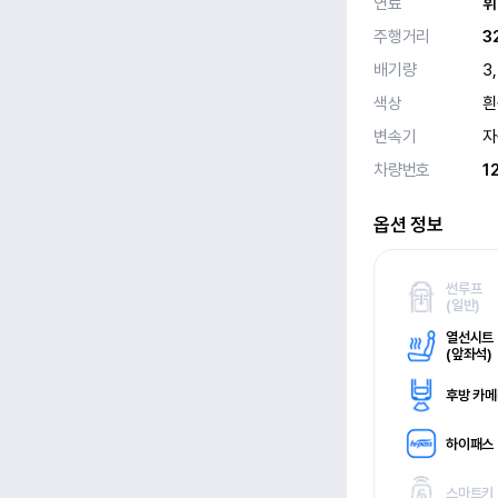
연료
휘
주행거리
3
배기량
3
색상
흰
변속기
자
차량번호
1
옵션 정보
썬루프
(
일반)
열선시트
(
앞좌석)
후방 카
하이패스
스마트키