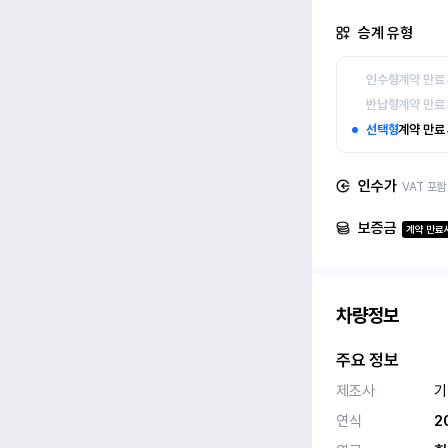
승계 유형
인수형
계약 만료
반납형
계약 만료
선택형
계약 만료
인수가
VAT 포함
보증금
계약 만료시
차량정보
주요 정보
제조사
기
연식
2