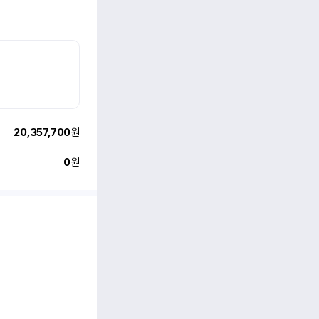
20,357,700
원
0
원