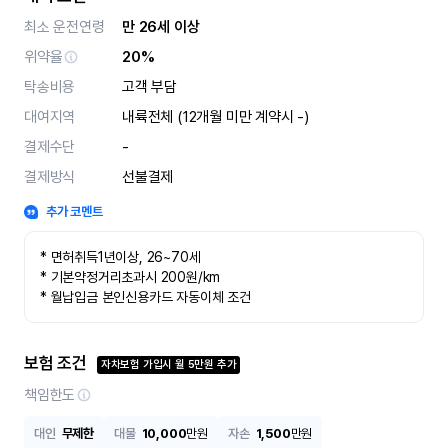
최소 운전연령
만 26세 이상
위약율
20%
탁송비용
고객 부담
대여지역
내륙전체 (12개월 미만 계약시 -)
결제수단
-
결제방식
선불결제
추가 코멘트
* 면허취득1년이상, 26~70세

* 기본약정거리초과시 200원/km

* 월납입금 본인신용카드 자동이체 조건
보험 조건
자차보험 가입시
월
5
만원 추가
책임한도
대인
무제한
대물
10,000
만원
자손
1,500
만원