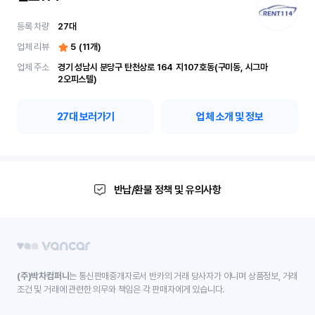
등록 차량
27
대
업체 리뷰
5
(
11
개)
업체 주소
경기 성남시 분당구 탄천상로 164	지107호동(구미동, 시그마
2오피스텔)
27
대 보러가기
업체 소개 및 정보
반납/환불 정책 및 유의사항
(주)박차컴퍼니
는 통신판매중개자로서 반카의 거래 당사자가 아니며 상품정보, 거래
조건 및 거래에 관련한 의무와 책임은 각 판매자에게 있습니다.