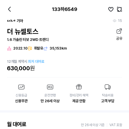
133하6549
15
기아
더 뉴셀토스
공유
1.6 가솔린 터보 2WD 트렌디
2022.10
휘발유
35,153km
12
개월
계약시
최저 대여료
630,000
원
신용등급
운전연령
정비/관리 혜택
탁송비용
신용무관
만 26세 이상
제공 안함
고객 부담
월 대여료
만 26세 이상 기준
VAT 포함