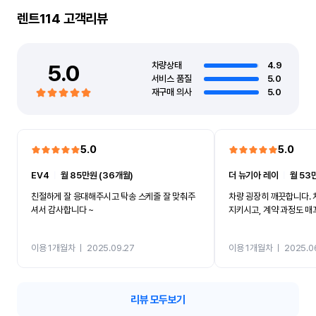
렌트114
고객리뷰
5.0
차량상태
4.9
서비스 품질
5.0
재구매 의사
5.0
5.0
5.0
EV4
ㅣ
월 85만원 (36개월)
더 뉴기아 레이
ㅣ
월 53
친절하게 잘 응대해주시고 탁송 스케줄 잘 맞춰주
차량 굉장히 깨끗합니다. 
셔서 감사합니다 ~
지키시고, 계약 과정도 매
이용 1개월차
ㅣ
2025.09.27
이용 1개월차
ㅣ
2025.0
리뷰 모두보기