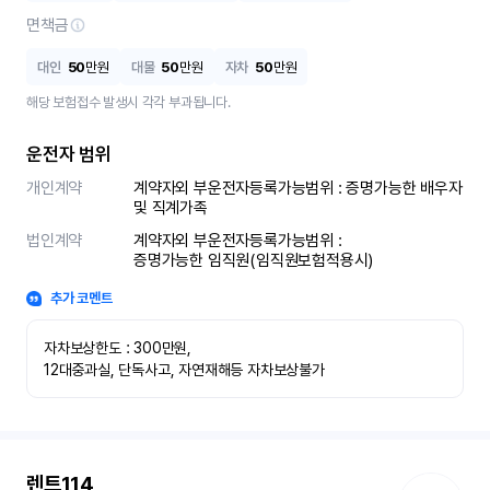
면책금
대인
50
만원
대물
50
만원
자차
50
만원
해당 보험접수 발생시 각각 부과됩니다.
운전자 범위
개인계약
계약자외 부운전자등록가능범위 : 증명가능한 배우자 
및 직계가족
법인계약
계약자외 부운전자등록가능범위 :

증명가능한 임직원(임직원보험적용시)
추가 코멘트
자차보상한도 : 300만원,

12대중과실, 단독사고, 자연재해등 자차보상불가
렌트114