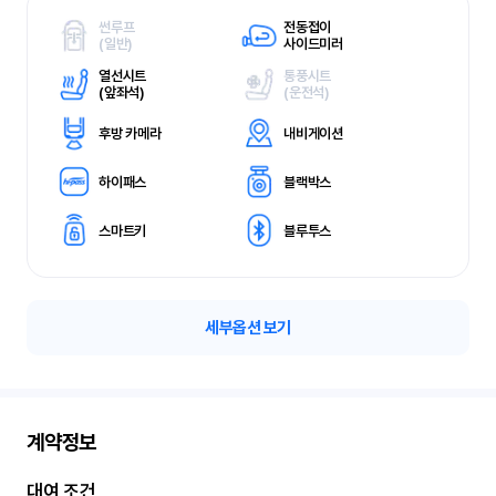
썬루프
전동접이
(
일반)
사이드미러
열선시트
통풍시트
(
앞좌석)
(
운전석)
후방 카메라
내비게이션
하이패스
블랙박스
스마트키
블루투스
세부옵션 보기
계약정보
대여 조건