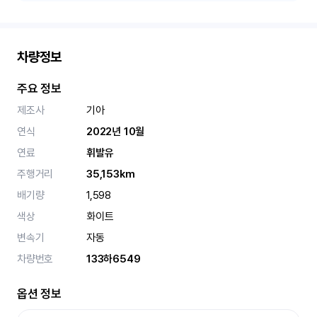
차량정보
주요 정보
제조사
기아
연식
2022년 10월
연료
휘발유
주행거리
35,153km
배기량
1,598
색상
화이트
변속기
자동
차량번호
133하6549
옵션 정보