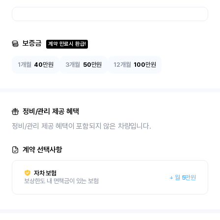
보증금
계약 만료시 환급!
1개월
40
만원
3개월
50
만원
12개월
100
만원
정비/관리 제공 혜택
정비/관리 제공 혜택이 포함되지 않은 차량입니다.
계약 선택사항
자차 보험
+
월
5
만원
보상한도 내 면책금이 있는 보험