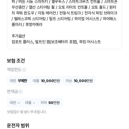
퍼 / 버튼 시동 스마트키 / 블루투스 / 스마트크루즈 컨트롤 / 스마트폰 
무선충전 / 열선 스티어링 휠 / 오토 라이트 컨트롤 / 오토 홀드 / 원터
치 파워 윈도우 / 자동 에어컨 / 전동식 트렁크 / 전자식 파킹 브레이크 
/ 텔레스코픽 스티어링 / 틸트 스티어링 / 하이빔 어시스트 / 하이패스 
룸미러 / 후방카메라

추가옵션

컴포트 플러스, 빌트인 캠(보조배터리 포함), 파킹 어시스트
보험 조건
책임한도
대인
무제한
대물
10,000
만원
자손
10,000
만원
면책금
대인
-
대물
-
자차
50
만원
보험접수 발생시 부과됩니다.
운전자 범위