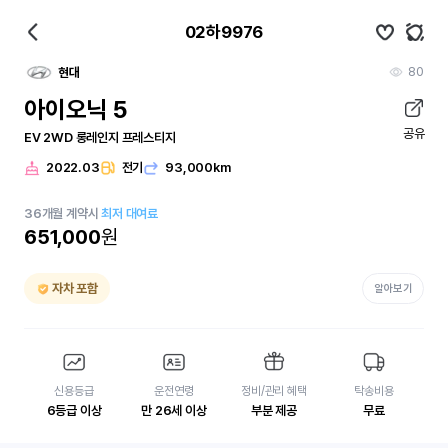
02하9976
80
현대
아이오닉 5
공유
EV 2WD 롱레인지 프레스티지
2022.03
전기
93,000km
36
개월
계약시
최저 대여료
651,000
원
자차 포함
알아보기
신용등급
운전연령
정비/관리 혜택
탁송비용
6등급 이상
만 26세 이상
부분 제공
무료