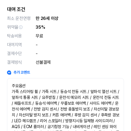
대여 조건
최소 운전연령
만 26세 이상
위약율
35%
탁송비용
무료
대여지역
-
결제수단
-
결제방식
선불결제
추가 코멘트
주요옵션

가죽 스티어링 휠 / 가죽 시트 / 동승석 전동 시트 / 앞좌석 열선 시트 / 
앞좌석 통풍 시트 / 요추받침 / 운전석 메모리 시트 / 운전석 전동 시트 
/ 패들쉬프트 / 동승석 에어백 / 무릎보호 에어백 / 사이드 에어백 / 운
전석 에어백 / 전방 감지 센서 / 전방 충돌방지 보조 / 차선이탈 경보장
치 / 차선이탈 방지 보조 / 커튼 에어백 / 후방 감지 센서 / 후측방 경보 
/ LED 헤드램프 / 리어 스포일러 / 방향지시등 일체형 사이드미러 / 
AQS / ECM 룸미러 / 공기청정 기능 / 내비게이션 / 레인 센싱 와이