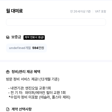
월 대여료
만 26세 이상 기준
VAT 포함
보증금
계약 만료시 환급!
undefined개월
594
만원
정비/관리 제공 혜택
방문 정비 서비스 제공! (12개월 기준)

  - 내연기관: 엔진오일 교환 1회

  - 전 기 차:  와이퍼/에어컨 필터 교환 1회

   *수입차 정비 미포함 (테슬라, 폴스타 제외)
계약 선택사항