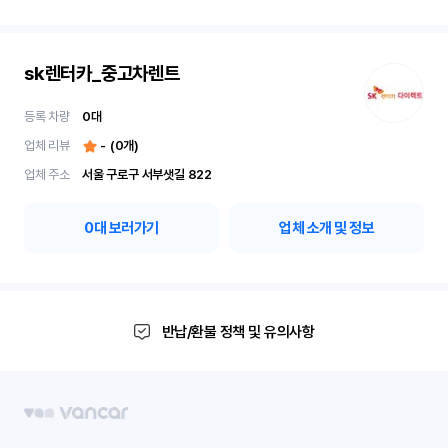
sk렌터카_중고차렌트
등록 차량
0
대
업체 리뷰
-
(
0
개)
업체 주소
서울 구로구 서부샛길 822
0
대 보러가기
업체 소개 및 정보
반납/환불 정책 및 유의사항