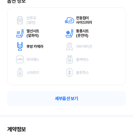
옵션 정보
썬루프
전동접이
(
일반)
사이드미러
열선시트
통풍시트
(
앞좌석)
(
운전석)
후방 카메라
내비게이션
하이패스
블랙박스
스마트키
블루투스
세부옵션 보기
계약정보