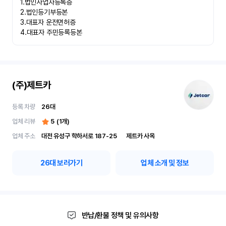
1.법인사업자등록증

2.법인등기부등본

3.대표자 운전면허증

4.대표자 주민등록등본
(주)제트카
등록 차량
26
대
업체 리뷰
5
(
1
개)
업체 주소
대전 유성구 학하서로 187-25	제트카 사옥
26
대 보러가기
업체 소개 및 정보
반납/환불 정책 및 유의사항