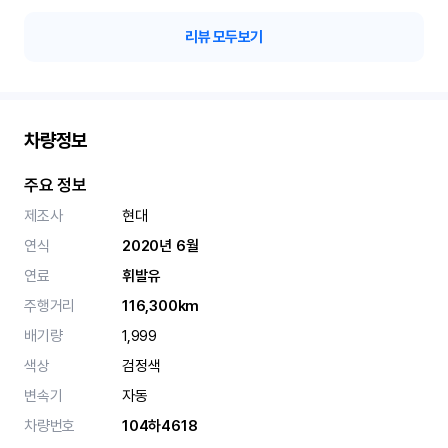
리뷰 모두보기
차량정보
주요 정보
제조사
현대
연식
2020년 6월
연료
휘발유
주행거리
116,300km
배기량
1,999
색상
검정색
변속기
자동
차량번호
104하4618