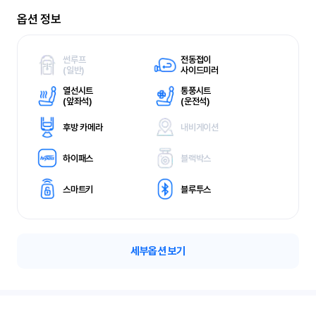
옵션 정보
썬루프
전동접이
(
일반)
사이드미러
열선시트
통풍시트
(
앞좌석)
(
운전석)
후방 카메라
내비게이션
하이패스
블랙박스
스마트키
블루투스
세부옵션 보기