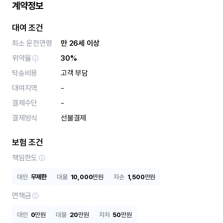
계약정보
대여 조건
최소 운전연령
만 26세 이상
위약율
30%
탁송비용
고객 부담
대여지역
-
결제수단
-
결제방식
선불결제
보험 조건
책임한도
대인
무제한
대물
10,000
만원
자손
1,500
만원
면책금
대인
0
만원
대물
20
만원
자차
50
만원