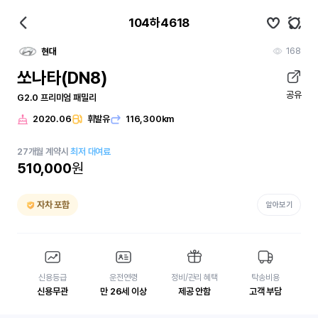
104하4618
168
현대
쏘나타(DN8)
공유
G2.0 프리미엄 패밀리
2020.06
휘발유
116,300km
27
개월
계약시
최저 대여료
510,000
원
자차 포함
알아보기
신용등급
운전연령
정비/관리 혜택
탁송비용
신용무관
만 26세 이상
제공 안함
고객 부담