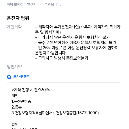
해당 보험접수 발생시 각각 부과됩니다.
운전자 범위
개인계약
- 계약자와 추가운전자 1인(배우자, 계약자의 직계가
족 및 형제자매)

- 추가되지 않은 운전자 운행시 보험처리 불가

- 음주운전 면허취소 제3자 운행시 보험처리 불가 

- 만 26세이상, 1년 이상 운전경력 보유자에 한하여 
운행이 가능합니다.

- 고의사고 발생시 종합보험불가
법인계약
-
추가 코멘트
<계약 진행 시 필요서류>

개인

1.운전면허증

2.등본

3.건강보험자격득실확인서←건강보험공단(1577-1000)

법인
