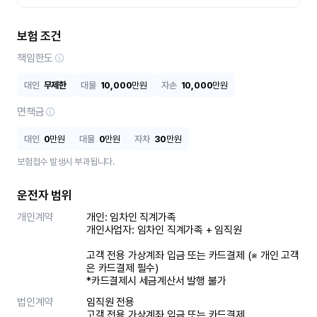
보험 조건
책임한도
대인
무제한
대물
10,000
만원
자손
10,000
만원
면책금
대인
0
만원
대물
0
만원
자차
30
만원
보험접수 발생시 부과됩니다.
운전자 범위
개인계약
개인: 임차인 직계가족 

개인사업자: 임차인 직계가족 + 임직원

고객 전용 가상계좌 입금 또는 카드결제 (※ 개인 고객
은 카드결제 필수)

*카드결제시 세금계산서 발행 불가
법인계약
임직원 전용

고객 전용 가상계좌 입금 또는 카드결제
