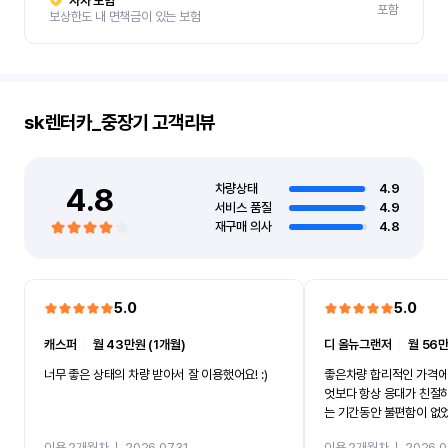
자차 보험
포함
보상한도 내 면책금이 있는 보험
sk렌터카_중장기
고객리뷰
4.8
차량상태
4.9
서비스 품질
4.9
재구매 의사
4.8
5.0
5.0
캐스퍼
ㅣ
월 43만원 (1개월)
디 올뉴그랜저
ㅣ
월 56만
너무 좋은 상태의 차량 받아서 잘 이용했어요! :)
좋은차량 합리적인 가격에
엇보다 항상 응대가 친절
는 기간동안 불편함이 없
까지 진행할만큼 여러가지
이용 2개월차
ㅣ
2026.07.31
이용 2개월차
ㅣ
2026.0