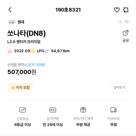
190호8321
70
현대
쏘나타(DN8)
공유
L2.0 렌터카 프리미엄
2022.09
LPG
54,671km
9
개월
계약시
최저 대여료
507,000
원
자차 포함
알아보기
신용등급
운전연령
정비/관리 혜택
탁송비용
6등급 이상
만 26세 이상
부분 제공
무료