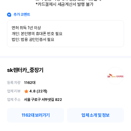
*카드결제시 세금계산서 발행 불가
추가 코멘트
면허 취득 1년 이상

개인: 본인명의 휴대폰 번호 필요

법인: 범용 공인인증서 필요
sk렌터카_중장기
등록 차량
1162
대
업체 리뷰
4.8
(
22
개)
업체 주소
서울 구로구 서부샛길 822
1162
대 보러가기
업체 소개 및 정보