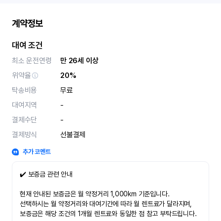
계약정보
대여 조건
최소 운전연령
만 26세 이상
위약율
20%
탁송비용
무료
대여지역
-
결제수단
-
결제방식
선불결제
추가 코멘트
✔️ 보증금 관련 안내
현재 안내된 보증금은 월 약정거리 1,000km 기준입니다.
선택하시는 월 약정거리와 대여기간에 따라 월 렌트료가 달라지며,
보증금은 해당 조건의 1개월 렌트료와 동일한 점 참고 부탁드립니다.