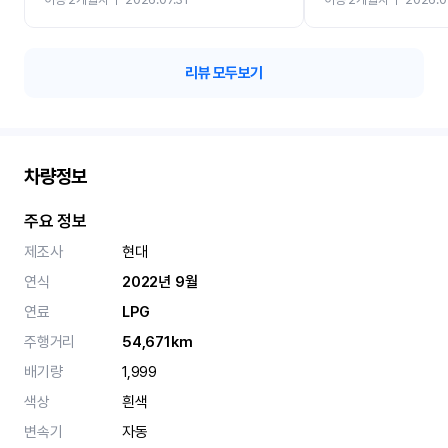
카 렌트 고민없이 강추합니
리뷰 모두보기
차량정보
주요 정보
제조사
현대
연식
2022년 9월
연료
LPG
주행거리
54,671km
배기량
1,999
색상
흰색
변속기
자동