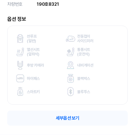
차량번호
190호8321
옵션 정보
썬루프
전동접이
(
일반)
사이드미러
열선시트
통풍시트
(
앞좌석)
(
운전석)
후방 카메라
내비게이션
하이패스
블랙박스
스마트키
블루투스
세부옵션 보기