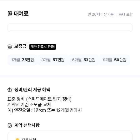
월 대여료
만 26세 이상 기준
VAT 포함
보증금
계약 만료시 환급!
1개월
75
만원
3개월
57
만원
6개월
53
만원
9개월
50
만원
정비/관리 제공 혜택
표준 정비 (스피드메이트 입고 정비)

계약서 기준 소모품 교체

예) 엔진오일 : 1만km 또는 12개월 경과시
계약 선택사항