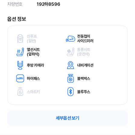
차량번호
192하8596
옵션 정보
썬루프
전동접이
(
일반)
사이드미러
열선시트
통풍시트
(
앞좌석)
(
운전석)
후방 카메라
내비게이션
하이패스
블랙박스
스마트키
블루투스
세부옵션 보기