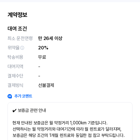
계약정보
대여 조건
최소 운전연령
만 26세 이상
위약율
20%
탁송비용
무료
대여지역
-
결제수단
-
결제방식
선불결제
추가 코멘트
✔️ 보증금 관련 안내
현재 안내된 보증금은 월 약정거리 1,000km 기준입니다.
선택하시는 월 약정거리와 대여기간에 따라 월 렌트료가 달라지며,
보증금은 해당 조건의 1개월 렌트료와 동일한 점 참고 부탁드립니다.