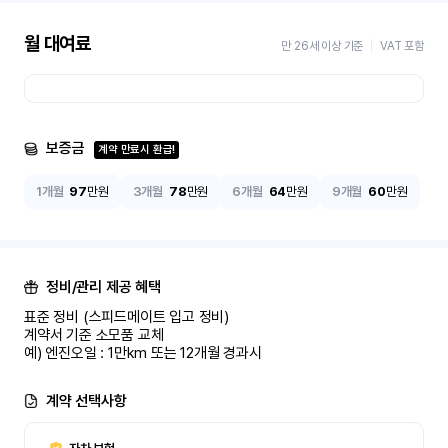
월 대여료
만 26세 이상 기준
VAT 포함
보증금
계약 만료시 환급!
1개월
97
만원
3개월
78
만원
6개월
64
만원
9개월
60
만원
정비/관리 제공 혜택
표준 정비 (스피드메이트 입고 정비)

계약서 기준 소모품 교체

예) 엔진오일 : 1만km 또는 12개월 경과시
계약 선택사항