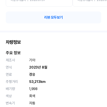
카 렌트 고민없이 강추합니
리뷰 모두보기
차량정보
주요 정보
제조사
기아
연식
2023년 8월
연료
경유
주행거리
53,213km
배기량
1,998
색상
회색
변속기
자동