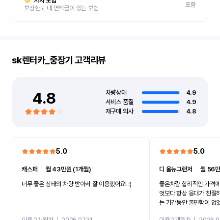
자차 보험
포함
보상한도 내 면책금이 있는 보험
sk렌터카_중장기
고객리뷰
4.8
차량상태
4.9
서비스 품질
4.9
재구매 의사
4.8
5.0
5.0
캐스퍼
ㅣ
월 43만원 (1개월)
디 올뉴그랜저
ㅣ
월 56만
너무 좋은 상태의 차량 받아서 잘 이용했어요! :)
좋은차량 합리적인 가격에
엇보다 항상 응대가 친절
는 기간동안 불편함이 없
까지 진행할만큼 여러가지
이용 2개월차
ㅣ
2026.07.31
이용 2개월차
ㅣ
2026.0