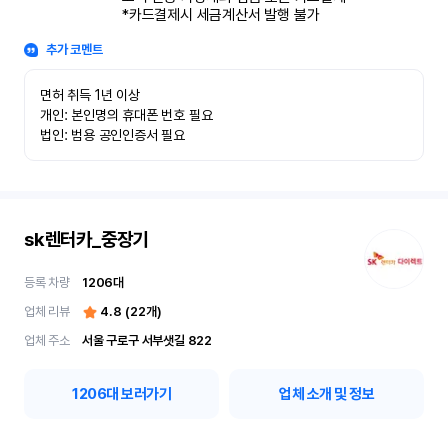
*카드결제시 세금계산서 발행 불가
추가 코멘트
면허 취득 1년 이상

개인: 본인명의 휴대폰 번호 필요

법인: 범용 공인인증서 필요
sk렌터카_중장기
등록 차량
1206
대
업체 리뷰
4.8
(
22
개)
업체 주소
서울 구로구 서부샛길 822
1206
대 보러가기
업체 소개 및 정보