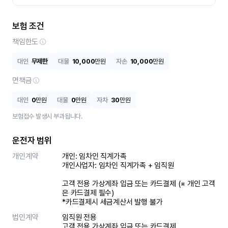
보험 조건
책임한도
대인
무제한
대물
10,000
만원
자손
10,000
만원
면책금
대인
0
만원
대물
0
만원
자차
30
만원
보험접수 발생시 부과됩니다.
운전자 범위
개인계약
개인: 임차인 직계가족 

개인사업자: 임차인 직계가족 + 임직원

고객 전용 가상계좌 입금 또는 카드결제 (※ 개인 고객
은 카드결제 필수)

*카드결제시 세금계산서 발행 불가
법인계약
임직원 전용

고객 전용 가상계좌 입금 또는 카드결제
