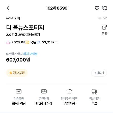
192하8596
52
기아
디 올뉴스포티지
공유
2.0 디젤 2WD 프레스티지
2023.08
경유
53,213km
9
개월
계약시
최저 대여료
607,000
원
자차 포함
알아보기
신용등급
운전연령
정비/관리 혜택
탁송비용
6등급 이상
만 26세 이상
부분 제공
무료